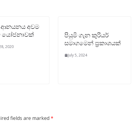
‍ය ආනයනය අවම
ට යෝජනාවක්
පියුමි ගැන කුරියර්
සමාගමෙන් ප්‍රකාශයක්
28, 2020
July 5, 2024
ired fields are marked
*