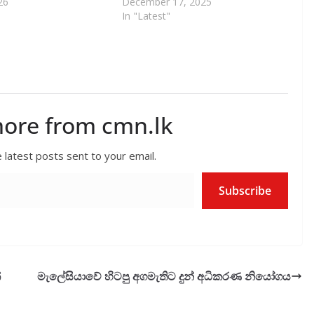
26
December 17, 2025
In "Latest"
more from cmn.lk
 latest posts sent to your email.
Subscribe
්
මැලේසියාවේ හිටපු අගමැතිට දුන් අධිකරණ නියෝගය