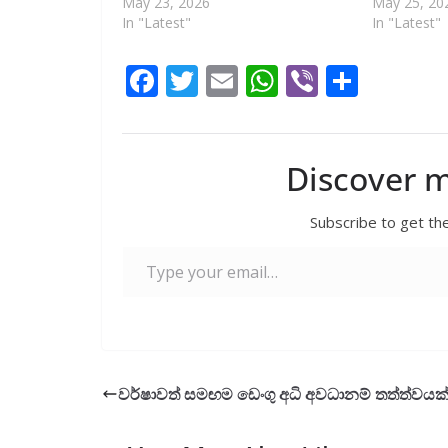
May 23, 2026
May 25, 20
In "Latest"
In "Latest"
F
T
E
W
Vi
S
ac
w
m
h
b
h
e
itt
ai
at
er
ar
b
er
l
s
e
Discover 
o
A
Subscribe to get the
o
p
Type your email…
k
p
වර්ෂාවත් සමඟම ඩෙංගු අධි අවධානම් තත්ත්වයක