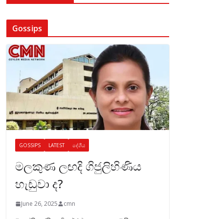
Gossips
GOSSIPS
LATEST
දේශීය
මලකුණ ලඟදි ගිජුලිහිණිය
හැඬුවා ද?
June 26, 2025
cmn