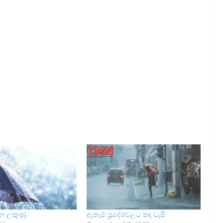
වන ලකුණු
ඇතැම් ප්‍රදේශවලට තද වැසි