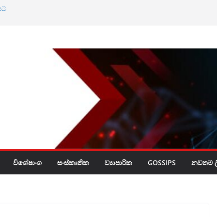
යට
්සිය
ල්ලීමට අදාල
්න බැහැ
මට එරෙහි මිනිසුන්
විශේෂාංග
සංස්කෘතික
ව්‍යාපාරික
GOSSIPS
නවතම ලි