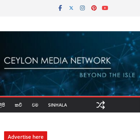
පි
කවි
වම
SINHALA
Advertise here