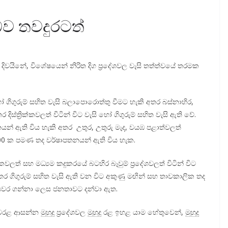
බව තවදුරටත්
දිවයිනේ, විශේෂයෙන් නිරිත දිග ප්‍රදේශවල වැසි තත්ත්වයේ තරමක
ගිගුරුම් සහිත වැසි බලාපොරොත්තු වීමට හැකි අතර බස්නාහිර,
ස්ත්‍රික්කවලත් විටින් විට වැසි හෝ ගිගුරුම් සහිත වැසි ඇති වේ.
නයන් ඇති විය හැකි අතර උතුර, උතුරු මැද, වයඹ පළාත්වලත්
ී. 100 ක පමණ තද වර්ෂාපතනයන් ඇති විය හැක.
ලත් සහ මධ්‍යම කදුකරයේ බටහිර බෑවුම් ප්‍රදේශවලත් විටින් විට
 අතර ගිගුරුම් සහිත වැසි ඇති වන විට අකුණු මඟින් සහ තාවකාලික තද
 පියවර ගන්නා ලෙස ජනතාවට දන්වා ඇත.
ආසන්න මුහුදු ප්‍රදේශවල මුහුදු රළ ඉහළ යාම හේතුවෙන්, මුහුදු