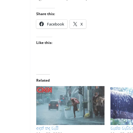
Share this:
Facebook
X
Like this:
Related
අදත් තද වැසි
වැස්ස වැඩි