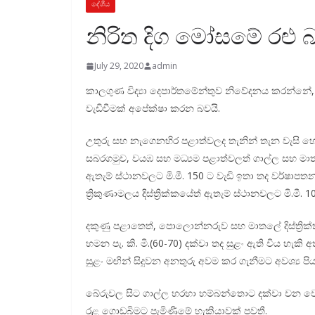
දේශීය
නිරිත දිග මෝසමේ රළු 
July 29, 2020
admin
කාලගුණ විද්‍යා දෙපාර්තමේන්තුව නිවේදනය කරන්නේ, 
වැඩිවීමක් අපේක්ෂා කරන බවයි.
උතුරු සහ නැගෙනහිර පළාත්වලද තැනින් තැන වැසි හෝ 
සබරගමුව, වයඹ සහ මධ්‍යම පළාත්වලත් ගාල්ල සහ මාතර දි
ඇතැම් ස්ථානවලට මි.මී. 150 ට වැඩි ඉතා තද වර්ෂාපත
ත්‍රිකුණාමලය දිස්ත්‍රික්කයේත් ඇතැම් ස්ථානවලට මි.ම
දකුණු පළාතෙත්, පොලොන්නරුව සහ මාතලේ දිස්ත්‍රික්කව
හමන පැ. කි. මි.(60-70) දක්වා තද සුළං ඇති විය හැකි
සුළං මඟින් සිදුවන අනතුරු අවම කර ගැනීමට අවශ්‍ය
බේරුවල සිට ගාල්ල හරහා හම්බන්තොට දක්වා වන වෙරළ 
රළ ගොඩබිමට පැමිණීමේ හැකියාවක් පවතී.