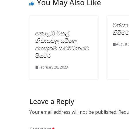
You May Also Like
මත්ස්
කිරීම
කොළඹ මහල්
නිවාසවල යටිතල
August 
පහසුකම් සංවර්ධනයට
පියවර
February 28, 2023
Leave a Reply
Your email address will not be published.
Requ