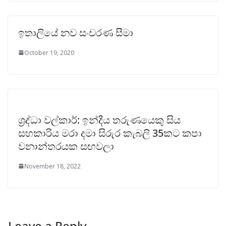
ඉතාලියේ නව සංචරණ සීමා
October 19, 2020
ශ්‍රද්ධා වල්කාර්: ඉන්දීය තරුණයෙකු සිය
සහකාරිය මරා දමා සිරුර කැබලි 35කට කපා
වනාන්තරයක සඟවලා
November 18, 2022
Leave a Reply