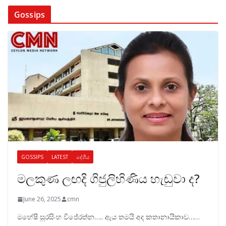
Gossips
GOSSIPS
LATEST
දේශීය
මලකුණ ලඟදි ගිජුලිහිණිය හැඬුවා ද?
June 26, 2025
cmn
මහේෂි සූරසිංහ විජේරත්න….. ඇය තමයි අද කතානායිකාව……