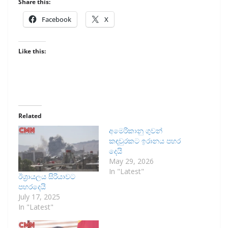
Share this:
Facebook
X
Like this:
Related
අමෙරිකානු ගුවන්
කඳවුරකට ඉරානය පහර
දෙයි
May 29, 2026
In "Latest"
ඊශ්‍රායලය සිරියාවට
පහරදෙයි
July 17, 2025
In "Latest"