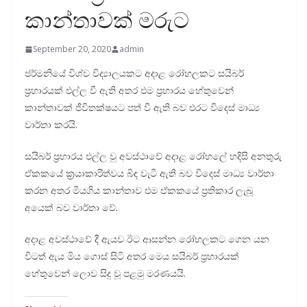
කාන්තාවක් මරුට
September 20, 2020
admin
ජර්මනියේ විශ්ව විද්‍යාලයකට අදාළ රෝහලකට සයිබර්
ප්‍රහාරයක් එල්ල වී ඇති අතර එම ප්‍රහාරය හේතුවෙන්
කාන්තාවක් ජීවිතක්ෂයට පත් වී ඇති බව එරට විදෙස් මාධ්‍ය
වාර්තා කරයි.
සයිබර් ප්‍රහාරය එල්ල වු අවස්ථාවේ අදාළ රෝහලේ හදිසි අනතුරු
ඒකකයේ ක්‍රයාකාරිත්වය බිඳ වැටී ඇති බව විදෙස් මාධ්‍ය වාර්තා
කරන අතර මියගිය කාන්තාව එම ඒකකයේ ප්‍රතිකාර ලැබූ
අයෙක් බව වාර්තා වේ.
අදාළ අවස්ථාවේ දී ඇයව ඊට ආසන්න රෝහලකට ගෙන යන
විටත් ඇය මිය ගොස් සිටි අතර මෙය සයිබර් ප්‍රහාරයක්
හේතුවෙන් ලොව සිදු වූ පළමු මරණයයි.