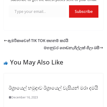
k
p
Type your email…
Subscribe
ඇමරිකාවෙන් TIK TOK තහනම් කරයි
මහනුවර ගොඩනැගිල්ලක් ගිලා බසී
You May Also Like
ඊශ්‍රායෙල් හමුදාව ඊශ්‍රායෙල් වැසියන් මරා දමයි
December 16, 2023