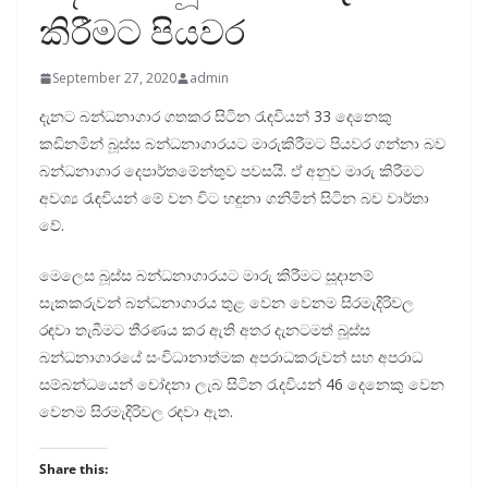
කිරීමට පියවර
September 27, 2020
admin
දැනට බන්ධනාගාර ගතකර සිටින රැඳවියන් 33 දෙනෙකු
කඩිනමින් බූස්ස බන්ධනාගාරයට මාරුකිරීමට පියවර ගන්නා බව
බන්ධනාගාර දෙපාර්තමේන්තුව පවසයි. ඒ අනුව මාරු කිරීමට
අවශ්‍ය රැඳවියන් මේ වන විට හඳුනා ගනිමින් සිටින බව වාර්තා
වේ.
මෙලෙස බූස්ස බන්ධනාගාරයට මාරු කිරීමට සූදානම්
සැකකරුවන් බන්ධනාගාරය තුළ වෙන වෙනම සිරමැදිරිවල
රඳවා තැබීමට තීරණය කර ඇති අතර දැනටමත් බූස්ස
බන්ධනාගාරයේ සංවිධානාත්මක අපරාධකරුවන් සහ අපරාධ
සම්බන්ධයෙන් චෝදනා ලැබ සිටින රැදවියන් 46 දෙනෙකු වෙන
වෙනම සිරමැදිරිවල රඳවා ඇත.
Share this: