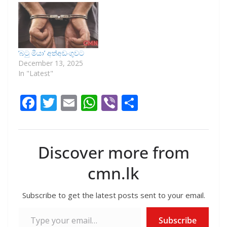
‘බටු මීයා’ අත්අඩංගුවට
December 13, 2025
In "Latest"
F
T
E
W
Vi
S
ac
w
m
h
b
h
e
itt
ai
at
er
ar
b
er
l
s
e
Discover more from
o
A
cmn.lk
o
p
k
p
Subscribe to get the latest posts sent to your email.
Type your email…
Subscribe