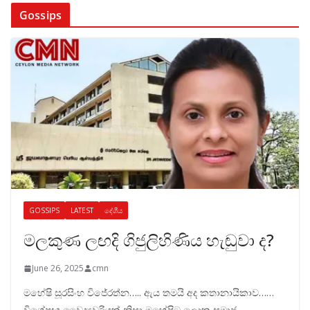
Gossips
GOSSIPS
LATEST
දේශීය
මලකුණ ලඟදි ගිජුලිහිණිය හැඬුවා ද?
June 26, 2025
cmn
මහේෂි සූරසිංහ විජේරත්න….. ඇය තමයි අද කතානායිකාව……
විශේෂඥ වෛද්‍යවරියක් නිසා මහේෂිට ලොකු සමාජ