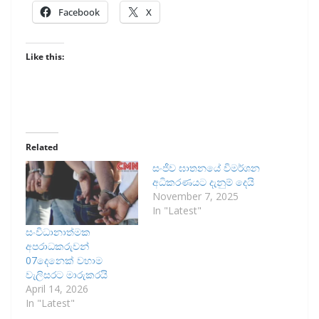
Facebook
X
Like this:
Related
සංජීව ඝාතනයේ විමර්ශන
අධිකරණයට දැනුම් දෙයි
November 7, 2025
In "Latest"
සංවිධානාත්මක
අපරාධකරුවන්
07දෙනෙක් වහාම
වැලිසරට මාරුකරයි
April 14, 2026
In "Latest"