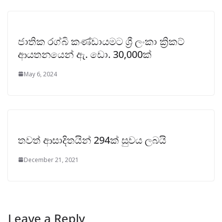
ජාතික රග්බි කණ්ඩායමට ශ්‍රී ලංකා ක්‍රිකට්
ආයතනයෙන් ‌ඇ. ඩො. 30,000ක්
May 6, 2024
තවත් ආසාදිතයින් 294ක් සුවය ලබයි
December 21, 2021
Leave a Reply