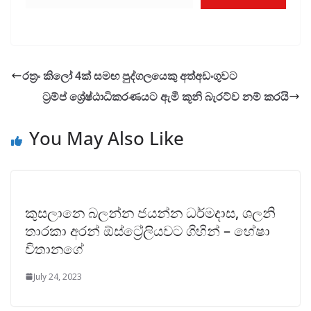
රත්‍රං කිලෝ 4ක් සමඟ පුද්ගලයෙකු අත්අඩංගුවට
ට්‍රම්ප් ශ්‍රේෂ්ඨාධිකරණයට ඇමී කූනි බැරට්ව නම් කරයි
You May Also Like
කුසලානෙ බලන්න ජයන්න ධර්මදාස, ශලනි
තාරකා අරන් ඕස්ට්‍රේලියවට ගිහින් – හේෂා
විතානගේ
July 24, 2023