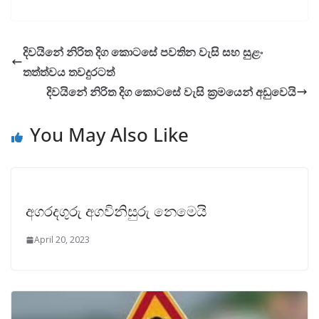
දිවයිනේ නිරිත දිග කොටසේ පවතින වැසි සහ සුළං
තත්ත්වය තවදුරටත්
දිවයිනේ නිරිත දිග කොටසේ වැසි ක්‍රමයෙන් අඩුවෙයි
You May Also Like
අගරදගුරු අගවිනිසුරු නෙමෙයි
April 20, 2023