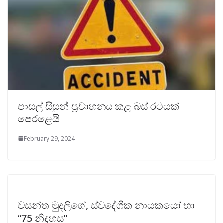
පාසල් සිසුන් ප්‍රවාහනය කළ බස් රථයක්
පෙරළෙයි
February 29, 2024
වසන්ත මුදලිගේ, ස්වදේශික නායකයෝ හා
“75 නිදහස”