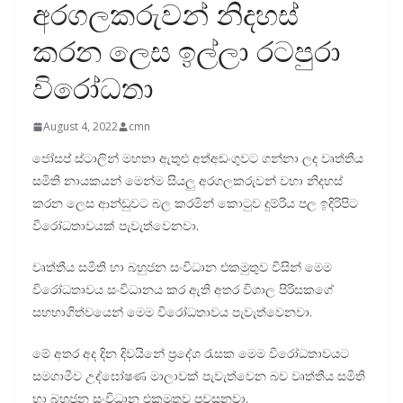
අරගලකරුවන් නිදහස්
කරන ලෙස ඉල්ලා රටපුරා
විරෝධතා
August 4, 2022
cmn
ජෝසප් ස්ටාලින් මහතා ඇතුළු අත්අඩංගුවට ගන්නා ලද වෘත්තීය
සමිති නායකයන් මෙන්ම සියලු අරගලකරුවන් වහා නිදහස්
කරන ලෙස ආන්ඩුවට බල කරමින් කොටුව දුම්රිය පල ඉදිරිපිට
විරෝධතාවයක් පැවැත්වෙනවා.
වෘත්තීය සමිති හා බහුජන සංවිධාන එකමුතුව විසින් මෙම
විරෝධතාවය සංවිධානය කර ඇති අතර විශාල පිරිසකගේ
සහභාගිත්වයෙන් මෙම විරෝධතාවය පැවැත්වෙනවා.
මේ අතර අද දින දිවයිනේ ප්‍රදේශ රැසක මෙම විරෝධතාවයට
සමගාමීව උද්ඝෝෂණ මාලාවක් පැවැත්වෙන බව වෘත්තීය සමිති
හා බහුජන සංවිධාන එකමුතුව පවසනවා.