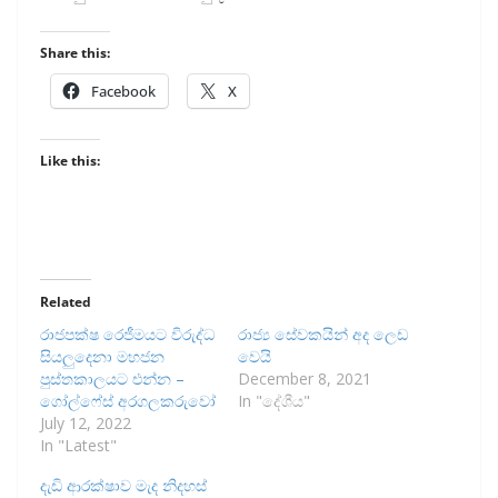
Share this:
Facebook
X
Like this:
Related
රාජපක්ෂ රෙජීමයට විරුද්ධ
රාජ්‍ය සේවකයින් අද ලෙඩ
සියලුදෙනා මහජන
වෙයි
පුස්තකාලයට එන්න –
December 8, 2021
ගෝල්ෆේස් අරගලකරුවෝ
In "දේශීය"
July 12, 2022
In "Latest"
දැඩි ආරක්ෂාව මැද නිදහස්