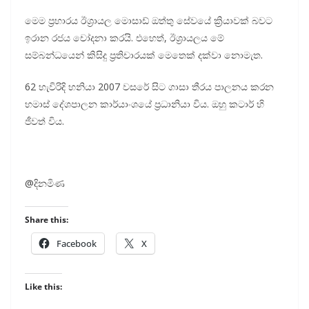
මෙම ප්‍රහාරය ඊශ්‍රායල මොසාඩ් ඔත්තු සේවයේ ක්‍රියාවක් බවට
ඉරාන රජය චෝදනා කරයි. එහෙත්, ඊශ්‍රායලය මේ
සම්බන්ධයෙන් කිසිදු ප්‍රතිචාරයක් මෙතෙක් දක්වා නොමැත.
62 හැවිරිදි හනියා 2007 වසරේ සිට ගාසා තීරය පාලනය කරන
හමාස් දේශපාලන කාර්යාංශයේ ප්‍රධානියා විය. ඔහු කටාර් හි
ජීවත් විය.
@දිනමිණ
Share this:
Facebook
X
Like this: