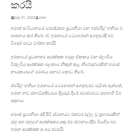
කරයි
July 31, 2024
cmn
හමාස් සංවිධානයේ ජ්‍යෙෂ්ඨතම ප්‍රධානියා වන ඉස්මයිල් හනියා ව
ඝාතනය කර තිබේ. ඒ, ඉරානයේ ටෙහෙරාන් අගනුවරදී බව
විදෙස් මාධ්‍ය වාර්තා කරයි.
ඉරානයේ ප්‍රධානතම ආරක්ෂක හමුදා ඒකකය වන ස්ලාමීය
විප්ලවීය ආරක්ෂක බලකාය නිකුත් කළ නිවේදනයකින් හමාස්
නායකයාගේ මරණය සනාථ කොට තිබේ.
ස්මයිල් හනියා ඉරානයේ ටෙහෙරාන් අගනුවරට පැමිණ ඇත්තේ,
ඉරාන නව ජනාධිපතිවරයා දිවුරුම් දීමේ අවස්ථාවට සහභාගි වීම
සඳහාය.
හමාස් ප්‍රධානියා රැඳී සිටි ස්ථානයට එකවර එල්ල වූ ප්‍රහාරයකින්
ඔහු සහ ඔහුගේ ආරක්ෂකයෙකු එම ස්ථානයේදීම මියගිය බව
ඉරාන ආරක්ෂක අංශය පවසයි.