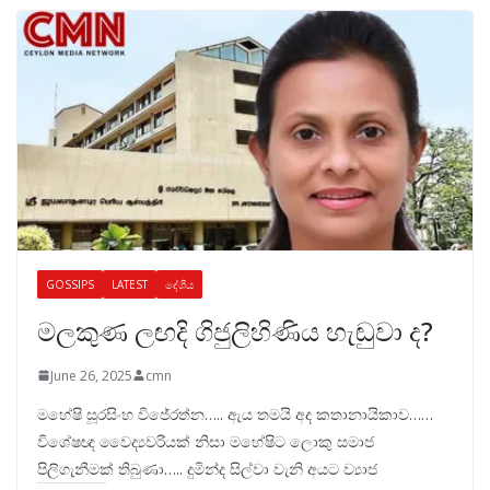
GOSSIPS
LATEST
දේශීය
මලකුණ ලඟදි ගිජුලිහිණිය හැඬුවා ද?
June 26, 2025
cmn
මහේෂි සූරසිංහ විජේරත්න….. ඇය තමයි අද කතානායිකාව……
විශේෂඥ වෛද්‍යවරියක් නිසා මහේෂිට ලොකු සමාජ
පිලිගැනීමක් තිබුණා….. දුමින්ද සිල්වා වැනි අයට ව්‍යාජ