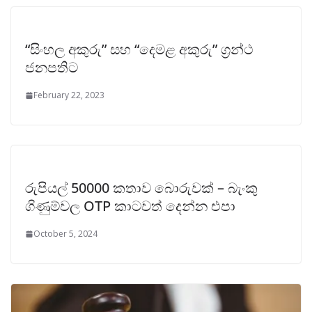
“සිංහල අකුරු” සහ “දෙමළ අකුරු” ග්‍රන්ථ
ජනපතිට
February 22, 2023
රුපියල් 50000 කතාව බොරුවක් – බැංකු
ගිණුම්වල OTP කාටවත් දෙන්න එපා
October 5, 2024