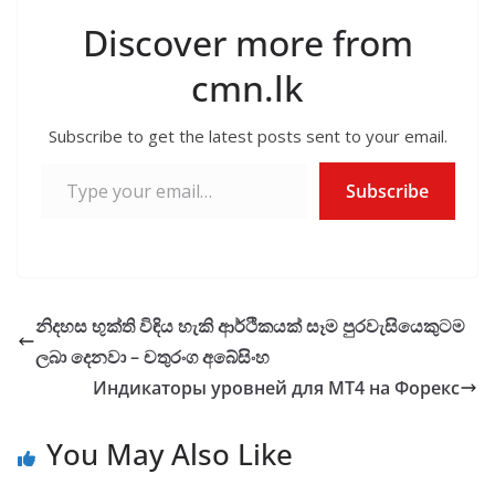
Discover more from
cmn.lk
Subscribe to get the latest posts sent to your email.
Type your email…
Subscribe
නිදහස භුක්ති විඳිය හැකි ආර්ථිකයක් සෑම පුරවැසියෙකුටම
ලබා දෙනවා – චතුරංග අබේසිංහ
Индикаторы уровней для МТ4 на Форекс
You May Also Like