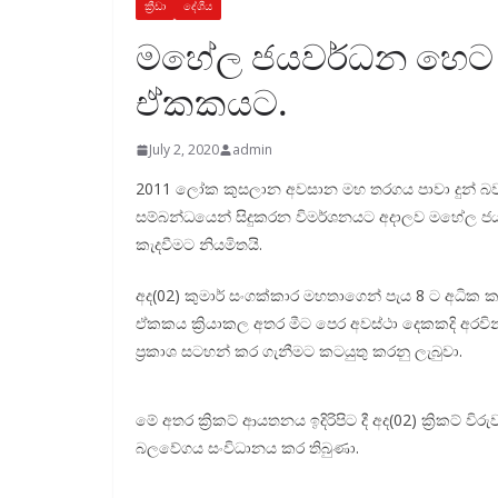
ක්‍රීඩා
දේශීය
මහේල ජයවර්ධන හෙට (
ඒකකයට.
July 2, 2020
admin
2011 ලෝක කුසලාන අවසාන මහ තරගය පාවා දුන් බවට හිට
සම්බන්ධයෙන් සිදුකරන විමර්ශනයට අදාලව මහේල 
කැදවීමට නියමිතයි.
අද(02) කුමාර් සංගක්කාර මහතාගෙන් පැය 8 ට අධික කාල
ඒකකය ක්‍රියාකල අතර මීට පෙර අවස්ථා දෙකකදි අරවි
ප්‍රකාශ සටහන් කර ගැනීමට කටයුතු කරනු ලැබුවා.
මේ අතර ක්‍රිකට් ආයතනය ඉදිරිපිට දී අද(02) ක්‍රිකට
බලවේගය සංවිධානය කර තිබුණා.