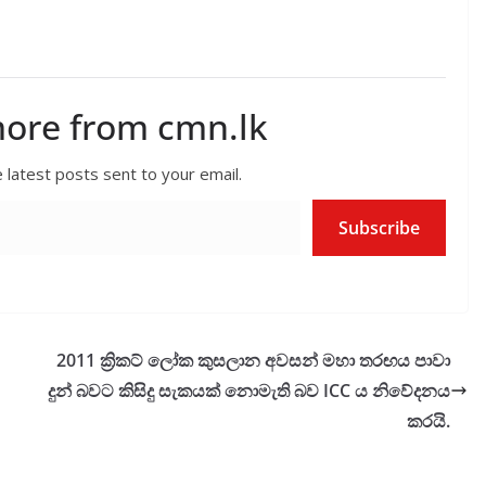
more from cmn.lk
 latest posts sent to your email.
Subscribe
2011 ක්‍රිකට් ලෝක කුසලාන අවසන් මහා තරඟය පාවා
දුන් බවට කිසිදු සැකයක් නොමැති බව ICC ය නිවේදනය
කරයි.