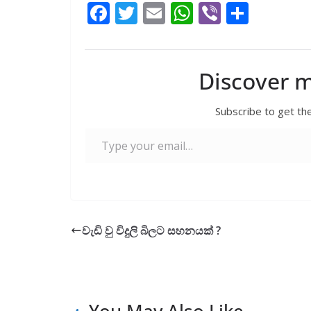
F
T
E
W
Vi
S
ac
w
m
h
b
h
e
itt
ai
at
er
ar
b
er
l
s
e
Discover 
o
A
Subscribe to get the
o
p
Type your email…
k
p
වැඩි වු විදුලි බිලට සහනයක් ?