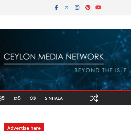
පි
කවි
වම
SINHALA
Advertise here