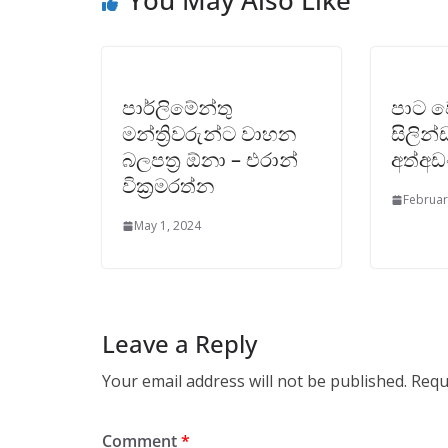
You May Also Like
පාර්ලිමේන්තු
පාට ව
මන්ත්‍රිවරුන්ට වාහන
සිලින
බලපත්‍ර ඕනා – එරාන්
අත්අඩ
වික්‍රමරත්න
Februar
May 1, 2024
Leave a Reply
Your email address will not be published.
Requ
Comment
*