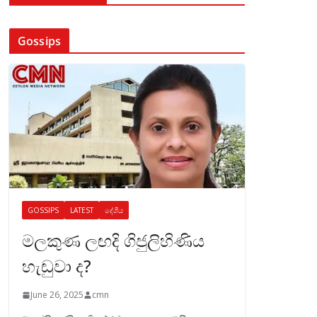
Gossips
GOSSIPS
LATEST
දේශීය
මලකුණ ලඟදි ගිජුලිහිණිය
හැඬුවා ද?
June 26, 2025
cmn