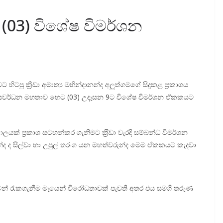
03) විශේෂ විමර්ශන
පු ක්‍රීඩා අමාත්‍ය මහින්දානන්ද අලුත්ගමගේ සිදුකළ ප්‍රකාශය
ජයවර්ධන මහතාව හෙට (03) උදෑසන 9ට විශේෂ විමර්ශන ඒකකයට
යක් ප්‍රකාශ සටහන්කර ගැනිමට ක‍්‍රීඩා වැරදි සම්බන්ධ විමර්ශන
න්ද ද සිල්වා හා උපුල් තරංග යන මහත්වරුන්ද මෙම ඒකකයට කැදවා
් විරුවන් රැකගැනීම මැයෙන් විරෝධතාවක් පැවති අතර එය සමගි තරුණ