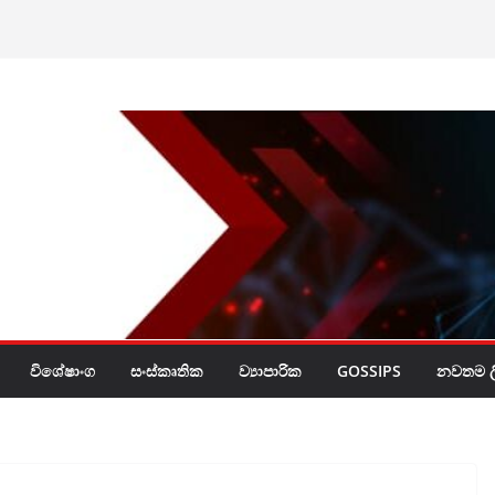
රයි
විශේෂාංග
සංස්කෘතික
ව්‍යාපාරික
GOSSIPS
නවතම ලි