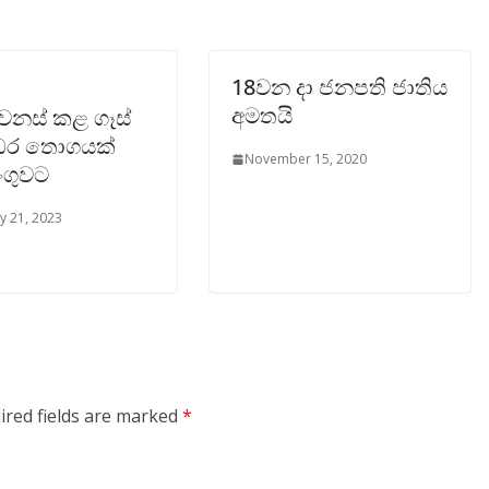
18වන දා ජනපති ජාතිය
අමතයි
ෙනස් කළ ගෑස්
්ඩර තොගයක්
November 15, 2020
ංගුවට
y 21, 2023
ired fields are marked
*