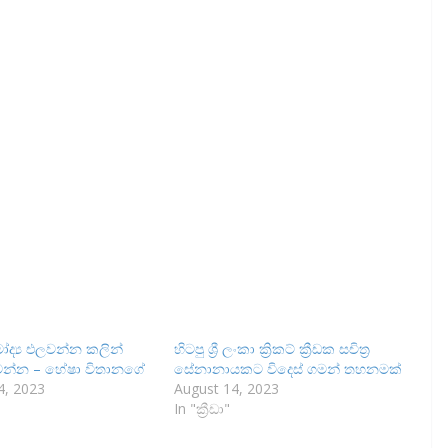
ෝද්‍ය එලවන්න කලින්
හිටපු ශ්‍රී ලංකා ක්‍රිකට් ක්‍රීඩක සචිත්‍ර
වෙන්න – හේෂා විතානගේ
සේනානායකට විදෙස් ගමන් තහනමක්
, 2023
August 14, 2023
In "ක්‍රීඩා"