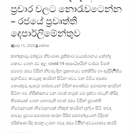
ප්‍රචාර වලට නොරැවටෙන්න
– රජයේ ප්‍රවෘත්ති
දෙපාර්ලිමේන්තුව
July 15, 2020
admin
කන්දකාඩු මත්ද්‍රව්‍ය නිවාරණ ප්‍රතිකාර මධ්‍යස්ථානය කේන්ද්‍ර
කොට ගෙන රට තුල covid 19 ආසාධිතයින් වාර්ථා වීමත්
සමගම රජය විසින් නිවාඩු දින ප්‍රකාශයට පත්කිරීම හා ඇදිරිනීීීීීීීීීීිතිය
පැනවීමට කටයුතු කරමින් සිටින බවට වන විවිධ අසත්‍ය
තොරතුරු ඇතැම් පාර්ශවයන් විසින් අඛණ්ඩව සමාජගත කරමින්
සිටින බව නිරීක්ෂනය වන බවත් නමුත් මේ දක්වා එවැනි කිසිදු
තීරණයක් ගෙන නොමැති බවත් රජය විසින් ප්‍රවෘත්ති
නිවේදනයක් නිවේදනයක් නිකුත් කරමින් දන්වා සිටී. තවද
සාවද්‍ය ප්‍රචාර සමාජගත කරන පිරිස් සම්බන්දයෙන් විදිමත්
පරීක්ෂණ සිදු කරනු ලබන බවද රජය විසිිිිිිිින් අවධාරණය කරයි.