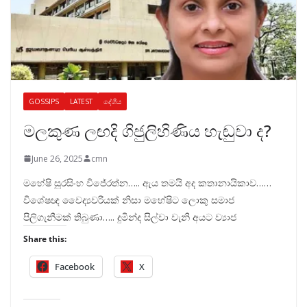
GOSSIPS
LATEST
දේශීය
මලකුණ ලඟදි ගිජුලිහිණිය හැඬුවා ද?
June 26, 2025
cmn
මහේෂි සූරසිංහ විජේරත්න….. ඇය තමයි අද කතානායිකාව……
විශේෂඥ වෛද්‍යවරියක් නිසා මහේෂිට ලොකු සමාජ
පිලිගැනීමක් තිබුණා….. දුමින්ද සිල්වා වැනි අයට ව්‍යාජ
Share this:
Facebook
X