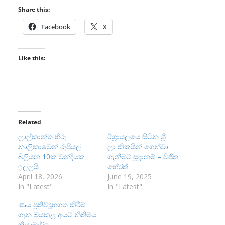
Share this:
Facebook
X
Like this:
Related
ලාල්කාන්ත හිරු
ඊශ්‍රායලයේ සිටින ශ්‍රී
නාලිකාවෙන් රුපියල්
ලාංකිකයින් ගෙන්වා
බිලියන 10ක වන්දියක්
ගැනීමට සූදානම් – විජිත
ඉල්ලයි
හේරත්
April 18, 2026
June 19, 2025
In "Latest"
In "Latest"
ණය ප්‍රතිව්‍යූහගත කිරීම
ගැන බයකළ අයට නීතිමය
ක්‍රියාමාර්ග