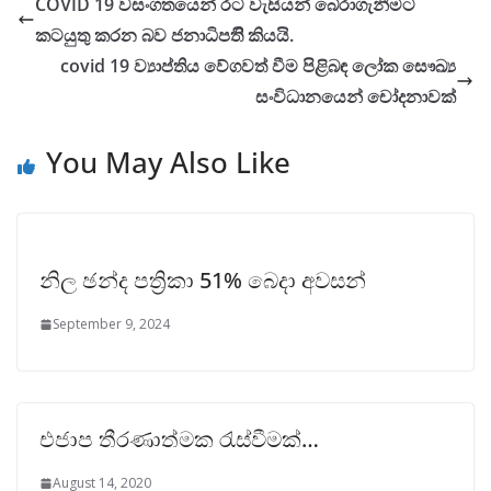
COVID 19 වසංගතයෙන් රට වැසියන් බේරාගැනීමට
කටයුතු කරන බව ජනාධිපතිි කියයි.
covid 19 ව්‍යාප්තිය වේගවත් වීම පිළිබඳ ලෝක සෞඛ්‍ය
සංවිධානයෙන් චෝදනාවක්
You May Also Like
නිල ඡන්ද පත්‍රිකා 51% බෙදා අවසන්
September 9, 2024
එජාප තීරණාත්මක රැස්වීමක්…
August 14, 2020