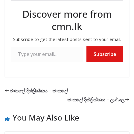
e
itt
ai
at
er
ar
b
er
l
s
e
Discover more from
o
A
cmn.lk
o
p
k
p
Subscribe to get the latest posts sent to your email.
Type your email…
Subscribe
මාතලේ දිස්ත්‍රික්කය – මාතලේ
මාතලේ දිස්ත්‍රික්කය – ලග්ගල
You May Also Like