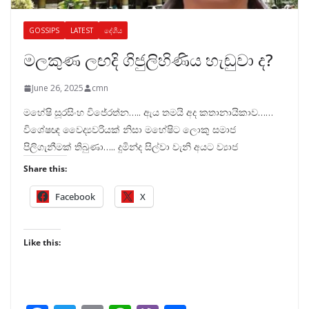
GOSSIPS
LATEST
දේශීය
මලකුණ ලඟදි ගිජුලිහිණිය හැඬුවා ද?
June 26, 2025
cmn
මහේෂි සූරසිංහ විජේරත්න….. ඇය තමයි අද කතානායිකාව……
විශේෂඥ වෛද්‍යවරියක් නිසා මහේෂිට ලොකු සමාජ
පිලිගැනීමක් තිබුණා….. දුමින්ද සිල්වා වැනි අයට ව්‍යාජ
Share this:
Facebook
X
Like this: