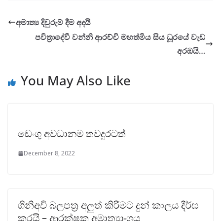
අමාත්‍ය දිවුරුම් දීම අදයි
පවිත්‍රාදේවී වන්නි ආරච්චි මහත්මිය සිය ධූරයේ වැඩ
අරඹයි…
You May Also Like
ඩෙංගු අවධානම තවදුරටත්
December 8, 2022
ගිනිඅවි බලපත්‍ර අලුත් කිරීමට දුන් කාලය දීර්ඝ
කරයි – ආරක්ෂක අමාත්‍යාංශය