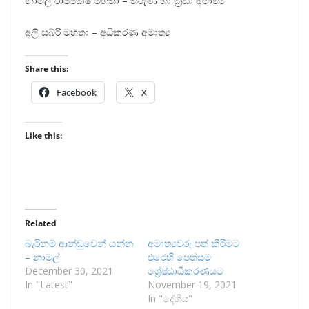
නාමල් රාජපක්ෂ මහතා – තරුණ හා ක්‍රීඩා අමාත්‍ය
අලි සබ්රි මහතා – අධිකරණ අමාත්‍ය
Share this:
Facebook
X
Like this:
Related
බැරිනම් ආන්ඩුවෙන් යන්න
අමාත්‍යවරු පත් කිරීමට
– නාමල්
එරෙහි පෙත්සම
December 30, 2021
‌ශ්‍රේෂ්ඨාධිකරණයට
In "Latest"
November 19, 2021
In "දේශීය"