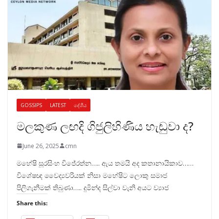
GOSSIPS
LATEST
දේශීය
මලකුණ ලඟදි ගිජුලිහිණිය හැඬුවා ද?
June 26, 2025
cmn
මහේෂි සූරසිංහ විජේරත්න….. ඇය තමයි අද කතානායිකාව……
විශේෂඥ වෛද්‍යවරියක් නිසා මහේෂිට ලොකු සමාජ
පිලිගැනීමක් තිබුණා….. දුමින්ද සිල්වා වැනි අයට ව්‍යාජ
Share this: