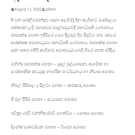
August 12, 2020
admin
9 වන පාර්ලිමේන්තුව සදහා අද (12) දින කැබිනට් මණ්ඩලය
පත්කරන ලදි. මහනුවර මගුල්මඩුවේදී ජනාධිපති ගෝඨාභය
රාජපක්ෂ මහතා ඉදිරියේ මෙම දිවුරුම් දීම සිදුවිය. නව රජයේ
ආරක්ෂක අමාත්‍යධූරය ජනාධිපති ගෝඨාභය රාජපක්ෂ මහතා
දරන අතර ඉතිරි කැබිනට් අමාත්‍යධූර බෙදී ගියේ පහත පරිදිය.
මහින්ද රාජපක්ෂ මහතා – මුදල් බුද්ධශාසන, ආගමික හා
සංස්කෘතික කටයුතු නාගරික සංවර්ධනය හා නිවාස අමාත්‍ය
නිමල් සිරිපාල ද සිල්වා මහතා – කම්කරු අමාත්‍ය
ජී එල් පීරිස් මහතා – අධ්‍යාපන අමාත්‍ය
පවිත්‍රා දේවී වන්නිආරච්චි මහත්මිය – සෞඛ්‍ය අමාත්‍ය
දිනේෂ් ගුණවර්ධන මහතා – විදේශ අමාත්‍ය