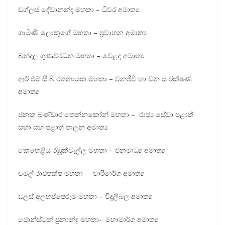
ඩග්ලස් දේවානන්ද මහතා – ධීවර අමාත්‍ය
ගාමිණි ලොකුගේ මහතා – ප‍්‍රවාහන අමාත්‍ය
බන්දුල ගුණවර්ධන මහතා – වෙළඳ අමාත්‍ය
ආර් එම් සී බී රත්නායක මහතා – වනජීවී හා වන සංරක්ෂණ
අමාත්‍ය
ජනක බණ්ඩාර තෙන්නකෝන් මහතා – රාජ්‍ය සේවා පළාත්
සභා සහ පළාත් පාලන අමාත්‍ය
කෙහෙළිය රඹුක්වැල්ල මහතා – ජනමාධ්‍ය අමාත්‍ය
චමල් රාජපක්ෂ මහතා – වාරිමාර්ග අමාත්‍ය
ඩලස් අලහප්පෙරුම මහතා – විදුලිබල අමාත්‍ය
ජොන්ස්ටන් ප්‍රනාන්දු මහතා- මහාමාර්ග අමාත්‍ය