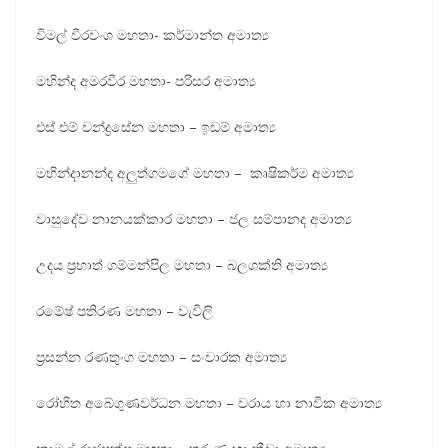
විමල් වීරවංශ මහතා- කර්මාන්ත අමාත්‍ය
මහින්ද අමරවීර මහතා- පරිසර අමාත්‍ය
එස් එම් චන්ද්‍රසේන මහතා – ඉඩම් අමාත්‍ය
මහින්දානන්ද අලුත්ගමගේ මහතා – කෘෂිකර්ම අමාත්‍ය
වාසුදේව නානයක්කාර මහතා – ජල සම්පානද අමාත්‍ය
උදය ප්‍රභාත් ගම්මන්පිල මහතා – බලශක්ති අමාත්‍ය
රමේෂ් පතිරණ මහතා – වැවිලි
ප්‍රසන්න රණතුංග මහතා – සංචාරක අමාත්‍ය
රෝහිත අබේගුණවර්ධන මහතා – වරාය හා නාවික අමාත්‍ය