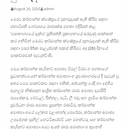
August 26, 2020
admin
මෙරට කර්මාන්ත ක්ෂේත්‍රයේ පුනරුදයක් ඇති කිරීම සඳහා
ජනාධිපති ගෝඨාභය රාජපක්ෂ මහතා ඉදිරිපත් කළ
‘සෞභාග්‍යයේ දැක්ම’ ප්‍රතිපත්ති ප්‍රකාශනයේ අරමුණු සාක්ෂාත්
කර ගනිමින් මෙරට කර්මාන්ත ක්ෂේත්‍රයේ පුනරුදයක් ඇති කිරීම
සඳහා වසර 05ක සැලැස්මක් සකස් කිරීමට අද (26) දිනයේ
සාකච්ඡාවක් පැවැත්විණි.
මෙය කර්මාන්ත කැබිනට් අමාත්‍ය විමල් වීරවංශ මහතාගේ
ප්‍රධානත්වයෙන් කර්මාන්ත අමාත්‍යාංශ ශ්‍රවණාගාරයේ දී පැවැත් වූ
අතර මෙම සාකච්ඡාව සඳහා බතික්, අත්යන්ත්‍ර රෙදි හා දේශීය
ඇඟලුම් නිෂ්පාදන ආශ්‍රිත කර්මාන්ත රාජ්‍ය අමාත්‍ය දයාසිරි
ජයසේකර, වේවැල්, පිත්තල, මැටි, ලී බඩු සහ ග්‍රාමීය කර්මාන්ත
ප්‍රවර්ධන රාජ්‍ය අමාත්‍ය ප්‍රසන්න රණවීර, කර්මාන්ත
අමාත්‍යාංශයේ ලේකම් චූලානන්ද පෙරේරා, කර්මාන්ත අමාත්‍ය
උපදේශක සුනිල් හෙට්ටිආරච්චි යන මහත්වරු සහ කර්මාන්ත
කැබිනට් අමාත්‍යාංශයට අයත් රාජ්‍ය අමාත්‍යාංශ තුනෙහි