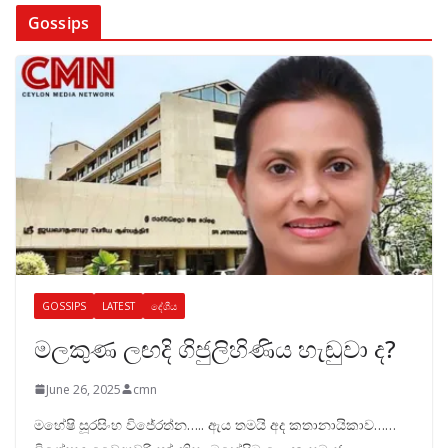
Gossips
GOSSIPS
LATEST
දේශීය
මලකුණ ලඟදි ගිජුලිහිණිය හැඬුවා ද?
June 26, 2025
cmn
මහේෂි සූරසිංහ විජේරත්න….. ඇය තමයි අද කතානායිකාව……