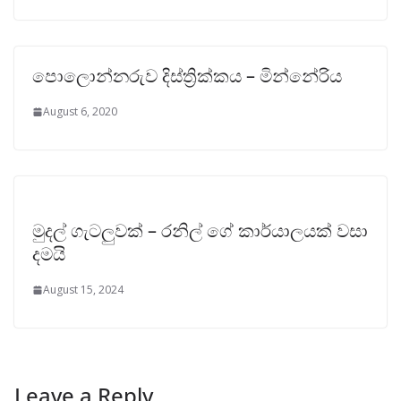
පොලොන්නරුව දිස්ත්‍රික්කය – මින්නේරිය
August 6, 2020
මුදල් ගැටලුවක් – රනිල් ගේ කාර්යාලයක් වසා
දමයි
August 15, 2024
Leave a Reply