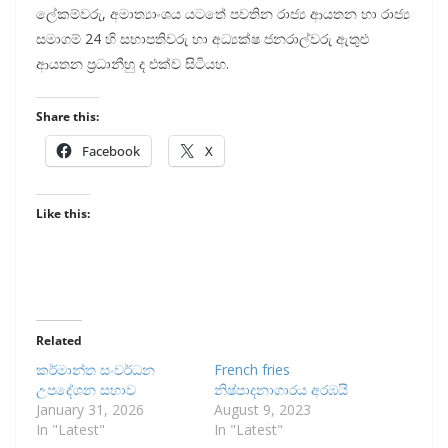
ලේකම්වරු, අමාත්‍යාංශය යටතේ පවතින රාජ්‍ය ආයතන හා රාජ්‍ය
සමාගම් 24 හි සභාපතිවරු හා අධ්‍යක්ෂ ජනරාල්වරු ඇතුළු
ආයතන ප්‍රධානීහු ද එක්ව සිටියහ.
Share this:
Facebook
X
Like this:
Related
කර්මාන්ත සංවර්ධන
French fries
උපදේශන සභාව
නිෂ්පාදනාගාරය අරඹයි
January 31, 2026
August 9, 2023
In "Latest"
In "Latest"