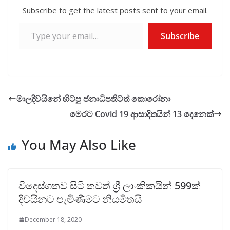
k
p
Subscribe to get the latest posts sent to your email.
Type your email…
Subscribe
මාලදිවයිනේ හිටපු ජනාධිපතිටත් කොරෝනා
මෙරට Covid 19 ආසාදිතයින් 13 දෙනෙක්
You May Also Like
විදෙස්ගතව සිටි තවත් ශ්‍රී ලාංකිකයින් 599ක්
දිවයිනට පැමිණීමට නියමිතයි
December 18, 2020