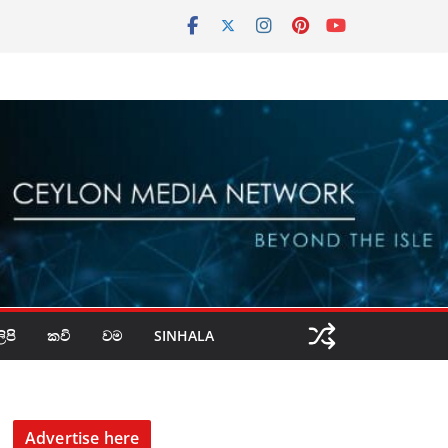
පි
කවි
වම
SINHALA
Advertise here