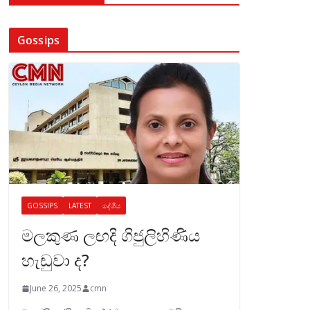
Gossips
GOSSIPS
LATEST
දේශීය
මලකුණ ලඟදි ගිජුලිහිණිය
හැඬුවා ද?
June 26, 2025
cmn