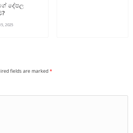
තගේ දේපල
්?
15, 2025
ired fields are marked
*