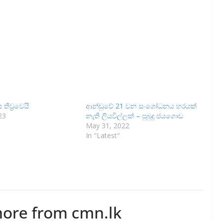
තීව්‍රවෙයි
ආන්ඩුවේ 21 වන සංශෝධනය හරයක්
23
නැති ලියවිල්ලක් – පුබුදු ජයගොඩ
May 31, 2022
In "Latest"
more from cmn.lk