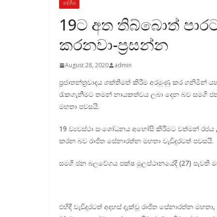
දේශීය
19ට අත තිබ්බොත් පාරට
කරනවා-ප්‍රසන්න
August 28, 2020
admin
ප්‍රජාතන්ත්‍රවාදය ශක්තිමත් කිරීම අරමුණු කර ගනිම
රැකගැනීමට තමන් නායකත්වය ලබා දෙන බව සමගි ජන බලවේ
මහතා පවසයි.
19 ව්‍යවස්ථා සංශෝධනය අහෝසි කිරීමට වත්මන් ර
කරන බව රාජිත සේනාරත්න මහතා වැඩිදුරටත් පවසයි.
සමගි ජන බලවේගය පක්ෂ මූලස්ථානයේදී (27) පැවති ම
එහිදී වැඩිදුරටත් අදහස් දැක්වූ රාජිත සේනාරත්න මහ