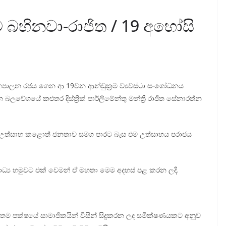
 බහිනවා-රාජිත / 19 අහෝසි
ින් යහපාලන රජය ගෙන ආ 19වන ආන්ඩුක්‍රම ව්‍යවස්ථා සංශෝධනය
ගයේ කළුතර දිස්ත්‍රික් පාර්ලිමේන්තු මන්ත්‍රී රාජිත සේනාරත්න
ජය උත්සාහ කළොත් ජනතාව සමග පාරට බැස එම උත්සාහය පරාජය
ාධ්‍ය හමුවට එක් වෙමන් ඒ මහතා මෙම අදහස් පළ කරන ලදි.
තා, තම පක්ෂයේ සාමාජිකයින් විසින් සිදුකරන ලද සමීක්ෂණයකට අනුව