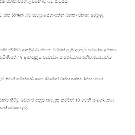
යක් ජනතාවගේ උවමනාව බව පැවසීය.
මැත්ත 69%ක් බව පැවසූ සේනාරත්න මහතා ජනතා අරමුණු
හෝසි කිරීමට ආන්ඩුවට ජනතා වරමක් ලැබී ඇතැයි සංචාරක අමාත්‍ය
ැමිණියත් 19 ආන්ඩුක්‍රම ව්‍යවස්ථා සංශෝධනය අනිවාර්යයෙන්ම
කි බවත් සමීක්ෂණ කතා කියමින් රාජිත සේනාරත්න මහතා
න්ට හිමිවූ බවත් ඒ අනුව කටයුතු කරමින් 19 වෙනි සංශෝධනය
ටත් පවසන ලදි.