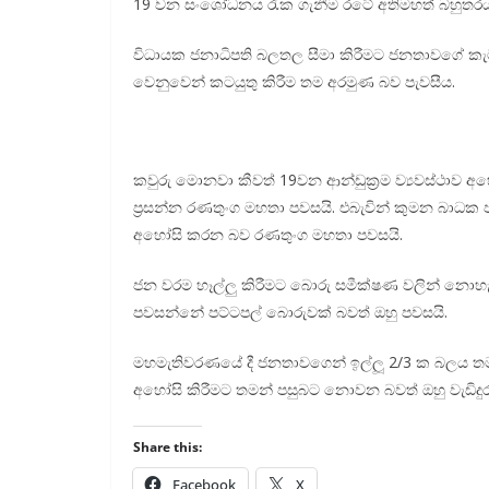
19 වන සංශෝධනය රැක ගැනීම රටේ අතිමහත් බහුතර
විධායක ජනාධිපති බලතල සීමා කිරීමට ජනතාවගේ කැ
වෙනුවෙන් කටයුතු කිරීම තම අරමුණ බව පැවසීය.
කවුරු මොනවා කීවත් 19වන ආන්ඩුක්‍රම ව්‍යවස්ථාව අ
ප්‍රසන්න රණතුංග මහතා පවසයි. එබැවින් කුමන බාධක ප
අහෝසි කරන බව රණතුංග මහතා පවසයි.
ජන වරම හෑල්ලු කිරීමට බොරු සමීක්ෂණ වලින් නොහැ
පවසන්නේ පට්ටපල් බොරුවක් බවත් ඔහු පවසයි.
මහමැතිවරණයේ දී ජනතාවගෙන් ඉල්ලූ 2/3 ක බලය තම
අහෝසි කිරීමට තමන් පසුබට නොවන බවත් ඔහු වැඩිදුර
Share this:
Facebook
X