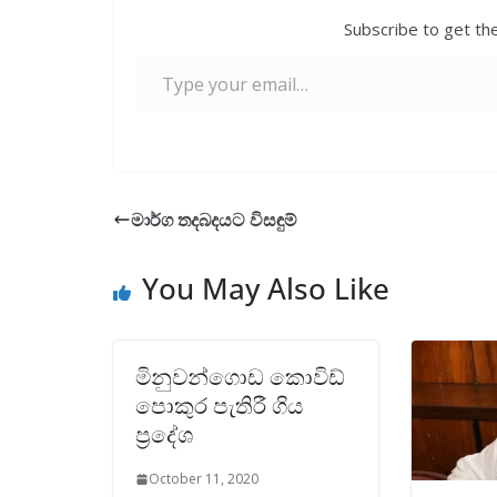
o
A
Subscribe to get the
o
p
Type your email…
k
p
මාර්ග තදබදයට විසඳුම්
You May Also Like
මිනුවන්ගොඩ කොවිඩ්
පොකුර පැතිරී ගිය
ප්‍රදේශ
October 11, 2020