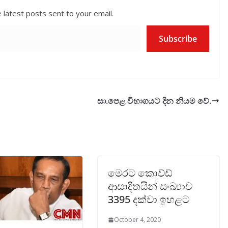
 latest posts sent to your email.
Subscribe
සා.පෙළ විභාගයට දින නියම වේ.
මෙරට කොව්ඩ්
ආසාදිතයින් සංඛ්‍යාව
3395 දක්වා ඉහළට
October 4, 2020