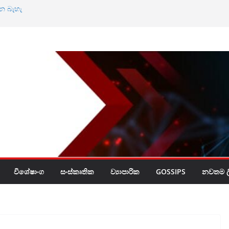
්න බැහැ
ියල් බිලියන 30ක්
විශේෂාංග
සංස්කෘතික
ව්‍යාපාරික
GOSSIPS
නවතම ලි