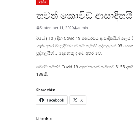
දේශීය
තවත් කොවිඩ් ආසාදිතය
September 11, 2020
admin
ඊයේ ( 10 ) දින Covid 19 වෛරසය ආසාදිතයින් ලෙස 
ඇති අතර මාලදිවයිනේ සිට පැමිණි පුද්ගලයින් 05 දෙනෙකු
පුද්ගලයින් 3 දෙනෙකු ද මේ අතර වේ.
මෙරට සමස්ථ Covid 19 ආසාදිතයින් සංඛ්‍යාව 3155 දක
188කි.
Share this:
Facebook
X
Like this: