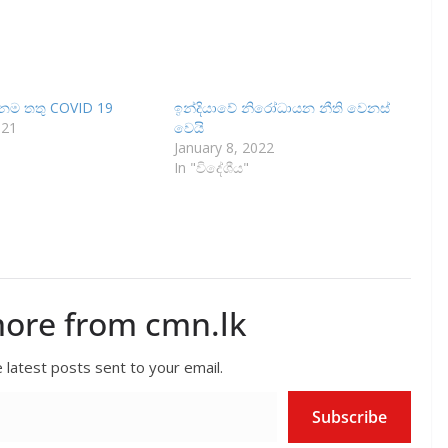
ම තතු COVID 19
ඉන්දියාවේ නිරෝධායන නීති වෙනස්
021
වෙයි
January 8, 2022
In "විදේශීය"
more from cmn.lk
 latest posts sent to your email.
Subscribe