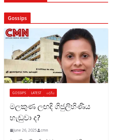
Gossips
GOSSIPS
LATEST
දේශීය
මලකුණ ලඟදි ගිජුලිහිණිය
හැඬුවා ද?
June 26, 2025
cmn