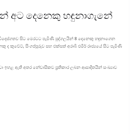
ින් අට දෙනෙකු හඳුනාගැනේ
විදෙස්ගතව සිට මෙරටට පැමිණි පුද්ගලයින් 8 දෙනෙකු හඳුනාගෙන
 ද කුවේට්, සිංගප්පූරුව සහ එක්සත් අරාබි එමීර් රාජ්‍යයේ සිට පැමිණි
්වා ඉහළ ඇති අතර නේවාසිකව ප්‍රතිකාර ලබන ආසාදිතයින් සංඛ්‍යාව