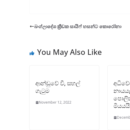
බංග්ලාදේශ ක්‍රීඩක සායිෆ් හසන්ට කොරෝනා
You May Also Like
ආන්ඩුවේ වී, සහල්
අධිවේ
ගැටුම
නායයෑ
පොලිස
November 12, 2022
මියයයි
Decemb