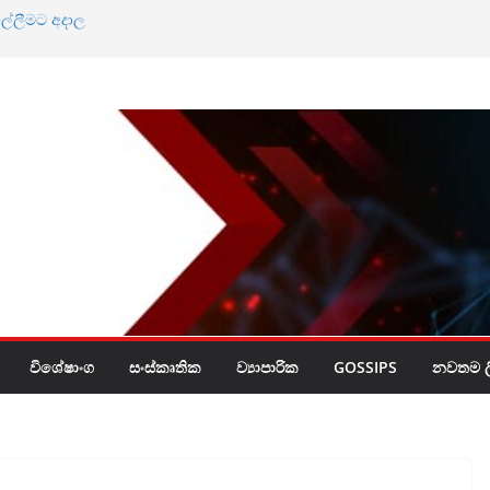
ල්ලීමට අදාල
්න බැහැ
මට එරෙහි මිනිසුන්
යට
්සිය
විශේෂාංග
සංස්කෘතික
ව්‍යාපාරික
GOSSIPS
නවතම ලි