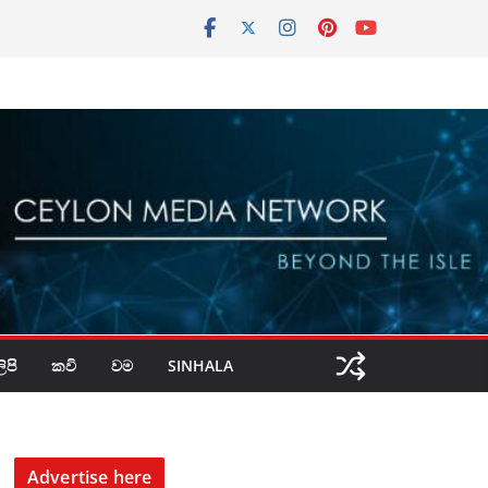
පි
කවි
වම
SINHALA
Advertise here