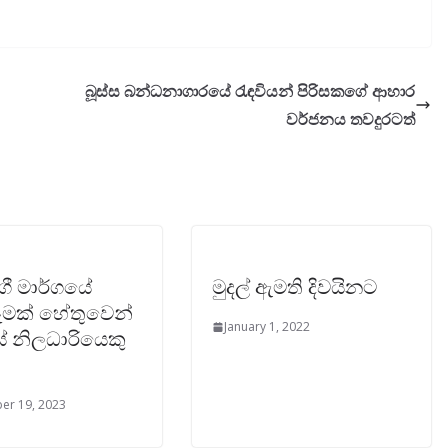
බූස්ස බන්ධනාගාරයේ රැඳවියන් පිරිසකගේ ආහාර
වර්ජනය තවදුරටත්
ගී මාර්ගයේ
මුදල් ඇමති දිවයිනට
මක් හේතුවෙන්
January 1, 2022
් නිලධාරියෙකු
er 19, 2023