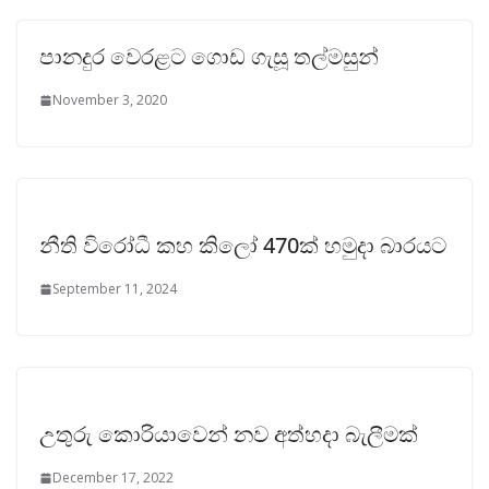
පානදුර වෙරළට ගොඩ ගැසූ තල්මසුන්
November 3, 2020
නීති විරෝධී කහ කිලෝ 470ක් හමුදා බාරයට
September 11, 2024
උතුරු කොරියාවෙන් නව අත්හදා බැලීමක්
December 17, 2022