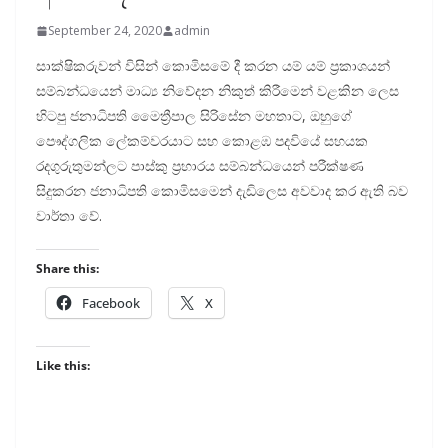
September 24, 2020
admin
සාක්ෂිකරුවන් විසින් කොමිසමේ දී කරන යම් යම් ප්‍රකාශයන්
සම්බන්ධයෙන් මාධ්‍ය නිවේදන නිකුත් කිරීමෙන් වළකින ලෙස
හිටපු ජනාධිපති මෛත්‍රීපාල සිරිසේන මහතාට, ඔහුගේ
පෞද්ගලික ලේකම්වරයාට සහ කොළඹ පදවියේ සහයක
රදගුරුතුමන්ලට පාස්කු ප්‍රහාරය සම්බන්ධයෙන් පරීක්ෂණ
සිදුකරන ජනාධිපති කොමිසමෙන් දැඩිලෙස අවවාද කර ඇති බව
වාර්තා වේ.
Share this:
Facebook
X
Like this: