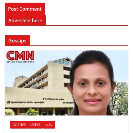
Advertise here
Gossips
GOSSIPS
LATEST
දේශීය