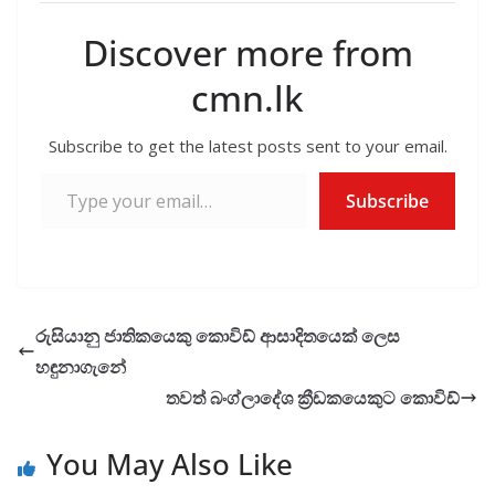
e
itt
ai
at
er
ar
b
er
l
s
e
Discover more from
o
A
cmn.lk
o
p
k
p
Subscribe to get the latest posts sent to your email.
Type your email…
Subscribe
රුසියානු ජාතිකයෙකු කොවිඩ් ආසාදිතයෙක් ලෙස
හඳුනාගැනේ
තවත් බංග්ලාදේශ ක්‍රීඩකයෙකුට කොවිඩ්
You May Also Like