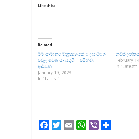
Like this:
Related
මම සාමාන්‍ය මනුෂ්‍යයෙක් ලෙස මගේ
නවසීලන්තයට
පවුල වෙත යා යුතුයි – ජසින්ඩා
February 14
ආර්ඩන්
In "Latest"
January 19, 2023
In "Latest"
F
T
E
W
Vi
S
ac
w
m
h
b
h