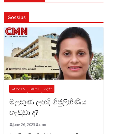
Gossips
GOSSIPS
LATEST
දේශීය
මලකුණ ලඟදි ගිජුලිහිණිය
හැඬුවා ද?
June 26, 2025
cmn