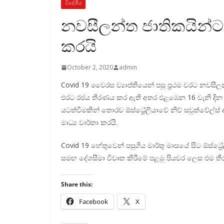
විදේශීය
නවසීලන්ත ජාතිකයින්ට 
කරයි
October 2, 2020
admin
Covid 19 වෛරස ව්‍යාප්තියෙන් පසු ප්‍රථම වරට නවසී
එරට රජය තීරණය කර ඇති අතර එළඹෙන 16 වැනි දින
යටත්වීමකින් තොරව ඕස්ට්‍රේලියාවේ නිව් සවුත්වේල්ස්
මාධ්‍ය වාර්තා කරයි.
Covid 19 හේතුවෙන් පසුගිය මාර්තු මාසයේ සිට ඕස්ට්
සමඟ දේශසීමා විවෘත කිරීමේ පළමු පියවර ලෙස එම තීර
Share this:
Facebook
X