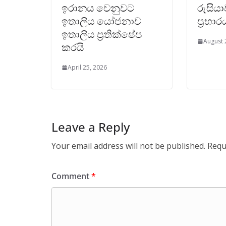
ඉරානය වෙනුවට
රුසියා
ඉතාලිය යෝජනාව
ප්‍රහාර
ඉතාලිය ප්‍රතික්ෂේප
August 
කරයි
April 25, 2026
Leave a Reply
Your email address will not be published.
Requ
Comment
*