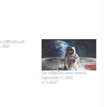
 හදිසි තත්වයක්
, 2023
චීන ජාතිකයින්ට නාසා තහනම්
September 17, 2025
In "Latest"