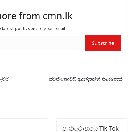
more from cmn.lk
 latest posts sent to your email.
Subscribe
නැවට
තවත් කොවිඩ් ආසාදිතයින් තිදෙනෙක්
පාකිස්ථානයේ Tik Tok