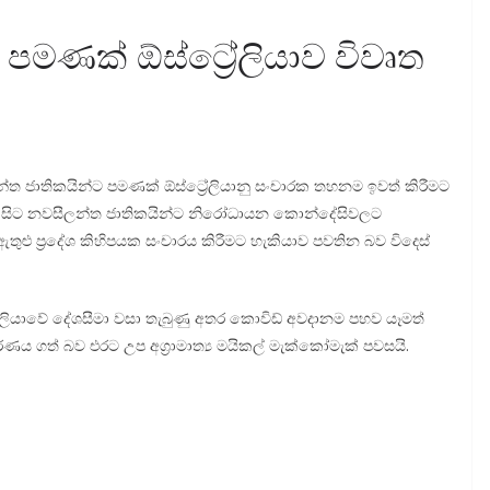
පමණක් ඕස්ට්‍රේලියාව විවෘත
ලන්ත ජාතිකයින්ට පමණක් ඕස්ට්‍රේලියානු සංචාරක තහනම ඉවත් කිරීමට
 සිට නවසීලන්ත ජාතිකයින්ට නිරෝධායන කොන්දේසිවලට
 ඇතුළු ප්‍රදේශ කිහිපයක සංචාරය කිරීමට හැකියාව පවතින බව විදෙස්
‍රේලියාවේ දේශසීමා වසා තැබුණු අතර කොවිඩ් අවදානම පහව යෑමත්
ණය ගත් බව එරට උප අග්‍රාමාත්‍ය මයිකල් මැක්කෝමැක් පවසයි.