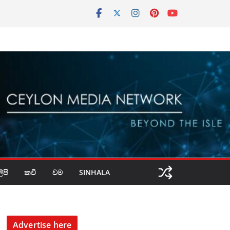
පි
කවි
වම
SINHALA
Advertise here