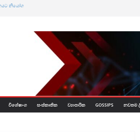
ඨාභයට නියෝග
නේ ඔබේ හිස මත බදු
විශේෂාංග
සංස්කෘතික
ව්‍යාපාරික
GOSSIPS
නවතම ලි