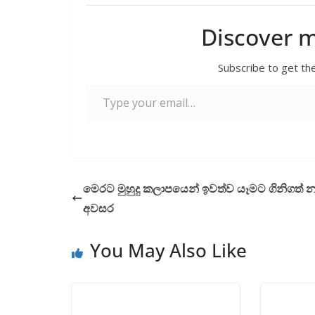
e
itt
ai
at
er
ar
b
er
l
s
e
Discover 
o
A
Subscribe to get the
o
p
Type your email…
k
p
මෙරට මුහුදු කලාපයෙන් ඉවත්ව යෑමට ගිනිගත් 
අවසර
You May Also Like