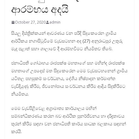
ආරම්භය අදයි
October 27, 2020
admin
සියලු දිස්ත්‍රික්කයන් ආවරණය වන පරිදි සිදුකෙරෙන ග්‍රාමීය
ආර්ථිකය නගාසිටුවීමේ වැඩසටහන අද (27) අනුරාධපුර උතුරු
මැද පළාත් සභා ශාලාවේ දී ආරම්භවීමට නියමිතව තිබේ.
ජනාධිපති ගෝඨාභය රාජපක්ෂ මහතාගේ සහ මහින්ද රාජපක්ෂ
මහතාගේ උපදෙස් මත සිදුකෙරෙන මෙම වැඩසටහනෙන් ග්‍රාමීය
යටිතල පහසුකම් සංවර්ධනය, දේශිය නිෂ්පාදන කර්මාන්ත
වැඩිදියුණු කිරීම, ජීවනෝපාය සංවර්ධනය කිරීම ආදිය සිදුකිරීමට
නියමිතය.
මෙම වැඩපිළිවෙළ අග්‍රාමාත්‍ය කාර්යාලය මඟින්
සම්බන්ධීකරණය කරන බව ආර්ථික පුනර්ජීවනය හා දරිද්‍රතාවය
තුරන් කිරීම සඳහා වන ජනාධිපති කාර්ය සාධක බලකාය සඳහන්
කරයි.