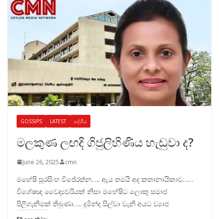
GOSSIPS
LATEST
දේශීය
මලකුණ ලඟදි ගිජුලිහිණිය හැඬුවා ද?
June 26, 2025
cmn
මහේෂි සූරසිංහ විජේරත්න….. ඇය තමයි අද කතානායිකාව……
විශේෂඥ වෛද්‍යවරියක් නිසා මහේෂිට ලොකු සමාජ
පිලිගැනීමක් තිබුණා….. දුමින්ද සිල්වා වැනි අයට ව්‍යාජ