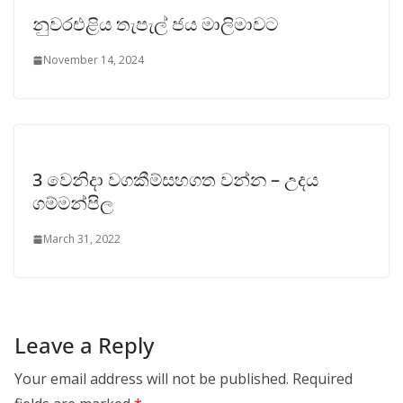
නුවරඑළිය තැපැල් ජය මාලිමාවට
November 14, 2024
3 වෙනිදා වගකීම්සහගත වන්න – උදය
ගම්මන්පිල
March 31, 2022
Leave a Reply
Your email address will not be published.
Required