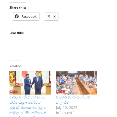
Share this:
Facebook
X
Like this:
Related
ආපදා හානිය තක්සේරු
කළුතර නගර සංවර්ධන
කිරීම සඳහා මෙරටට
සැලැස්ම
පැමිණි ජාත්‍යන්තර මූල්‍ය
July 10, 2025
අරමුදලේ නියෝජිතයෝ
In "Latest"