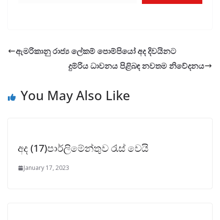
ඇමරිකානු රාජ්‍ය ලේකම් පොම්පියෝ අද දිවයිනට
දුම්රිය ධාවනය පිළිබඳ නවතම නිවේදනය
You May Also Like
අද (17)පාර්ලිමේන්තුව රැස් වෙයි
January 17, 2023