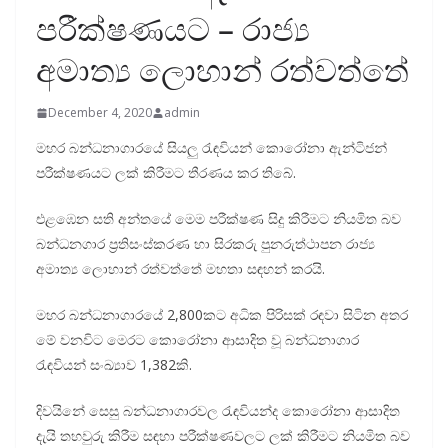
පරීක්ෂණයට – රාජ්‍ය
අමාත්‍ය ලොහාන් රත්වත්තේ
December 4, 2020
admin
මහර බන්ධනාගාරයේ සියලු රැඳවියන් කොරෝනා ඇන්ටිජන්
පරීක්ෂණයට ලක් කිරීමට තීරණය කර තිබේ.
එළඹෙන සති අන්තයේ මෙම පරීක්ෂණ සිදු කිරීමට නියමිත බව
බන්ධනගාර ප්‍රතිසංස්කරණ හා සිරකරු පුනරුත්ථාපන රාජ්‍ය
අමාත්‍ය ලොහාන් රත්වත්තේ මහතා සඳහන් කරයි.
මහර බන්ධනාගාරයේ 2,800කට අධික පිරිසක් රඳවා සිටින අතර
මේ වනවිට මෙරට කොරෝනා ආසාදිත වූ බන්ධනාගාර
රැඳවියන් සංඛ්‍යාව 1,382කි.
දිවයිනේ සෙසු බන්ධනාගාරවල රැඳවියන්ද කොරෝනා ආසාදිත
දැයි තහවුරු කිරීම සඳහා පරීක්ෂණවලට ලක් කිරීමට නියමිත බව