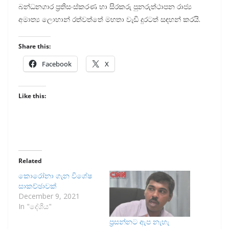
බන්ධනගාර ප්‍රතිසංස්කරණ හා සිරකරු පුනරුත්ථාපන රාජ්‍ය
අමාත්‍ය ලොහාන් රත්වත්තේ මහතා වැඩි දුරටත් සඳහන් කරයි.
Share this:
Facebook
X
Like this:
Related
කොරෝනා ගැන විශේෂ
සාකච්ඡාවක්
December 9, 2021
In "දේශීය"
ප්‍රසන්නට ඇප නැහැ