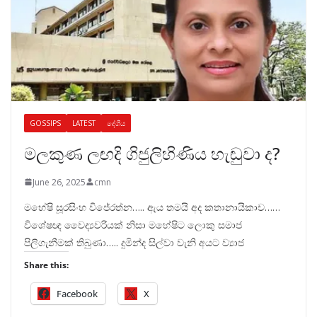
GOSSIPS
LATEST
දේශීය
මලකුණ ලඟදි ගිජුලිහිණිය හැඬුවා ද?
June 26, 2025
cmn
මහේෂි සූරසිංහ විජේරත්න….. ඇය තමයි අද කතානායිකාව……
විශේෂඥ වෛද්‍යවරියක් නිසා මහේෂිට ලොකු සමාජ
පිලිගැනීමක් තිබුණා….. දුමින්ද සිල්වා වැනි අයට ව්‍යාජ
Share this:
Facebook
X