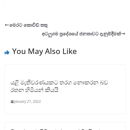
මෙරට කොවිඩ් තතු
අටලුගම ප්‍රදේශයේ ජනතාවට දැනුම්දීමක්
You May Also Like
යළි මැතිවරණයකට තරග නොකරන බව
රතන හිමියන් කියයි
January 27, 2022