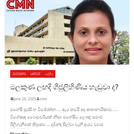
GOSSIPS
LATEST
දේශීය
මලකුණ ලඟදි ගිජුලිහිණිය හැඬුවා ද?
June 26, 2025
cmn
මහේෂි සූරසිංහ විජේරත්න….. ඇය තමයි අද කතානායිකාව……
විශේෂඥ වෛද්‍යවරියක් නිසා මහේෂිට ලොකු සමාජ
පිලිගැනීමක් තිබුණා….. දුමින්ද සිල්වා වැනි අයට ව්‍යාජ
Share this: