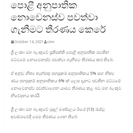
පොළී අනුපාතික
නොවෙනස්ව පවත්වා
ගැනීමට තීරණය කෙරේ
October 14, 2021
cmn
ශ්‍රී ලංකා මහ බැංකුවේ ප්‍රතිපත්ති පොළී අනුපාතික පවතින
මට්ටමේ නොවෙනස්ව පවත්වා ගැනීමට තීරණය කර තිබේ.
ඒ අනුව නිත්‍ය තැන්පතු පහසුකම් අනුපාතිකය 5% සහ නිත්‍ය
ණය පහසුකම් අනුපාතිකය 6% ක් ලෙස දැනට පවතින මට්ටමේ
නොවෙනස්ව පවත්වාගෙන යාමට තීරණය කළ බව මහ බැංකුව
නිවේදනය කරයි.
ශ්‍රී ලංකා මහ බැංකුවේ මුදල් මණ්ඩලය ඊයේ (13) රැස්වූ
අවස්ථාවේදී මෙම තීරණය ගෙන තිබේ.