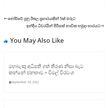
නෝර්වේ දුනු ඊතල ප්‍රහාරයකින් 5ක් මරුට
ඉන්දීය ධීවරයින් පිරිසක් නාවික හමුදා භාරයට
You May Also Like
මහබැංකු අධිපති ගත් තීරණ නිසා බැට
කන්නේ ජනතාව – විමල් වීරවංශ
September 29, 2022