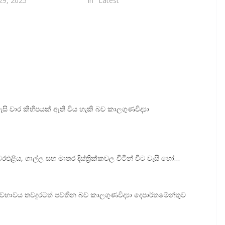
9, 2025
In "Latest"
ි වාර කිහිපයක් ඇති විය හැකි බව කාලගුණවිද්‍යා
ිය, ගාල්ල සහ මාතර දිස්ත්‍රික්කවල විටින් විට වැසි හෝ…
්වභාවය තවදුරටත් පවතින බව කාලගුණවිද්‍යා දෙපාර්තමේන්තුව