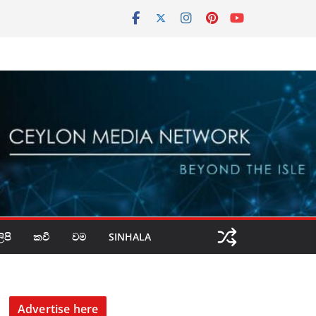
පි
කවි
වම
SINHALA
Advertise here