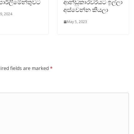
ාර්ලිමේන්තුවට
ආන්ඩුකාරවරියට ඉල්ලා
අස්වෙන්න කියලා
 9, 2024
May 5, 2023
ired fields are marked
*