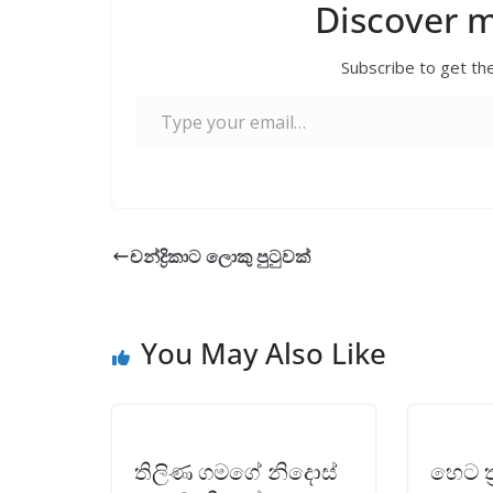
Discover 
Subscribe to get the
Type your email…
චන්ද්‍රිකාට ලොකු පුටුවක්
You May Also Like
තිලිණ ගමගේ නිදොස්
හෙට ත්