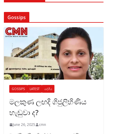
Gossips
GOSSIPS
LATEST
දේශීය
මලකුණ ලඟදි ගිජුලිහිණිය
හැඬුවා ද?
June 26, 2025
cmn