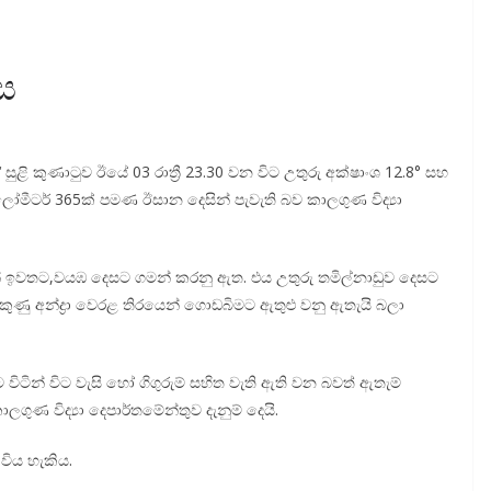
්ස
්‘‘ සුළි කුණාටුව ඊයේ 03 රාත්‍රී 23.30 වන විට උතුරු අක්ෂාංශ 12.8° සහ
ීටර් 365ක් පමණ ඊසාන දෙසින් පැවැති බව කාලගුණ විද්‍යා
වෙන් ඉවතට,වයඹ දෙසට ගමන් කරනු ඇත. එය උතුරු තමිල්නාඩුව දෙසට
ුණු අන්ද්‍රා වෙරළ තිරයෙන් ගොඩබිමට ඇතුළු වනු ඇතැයි බලා
ිටින් විට වැසි හෝ ගිගුරුම් සහිත වැති ඇති වන බවත් ඇතැම්
ලගුණ විද්‍යා දෙපාර්තමේන්තුව දැනුම් දෙයි.
විය හැකිය.