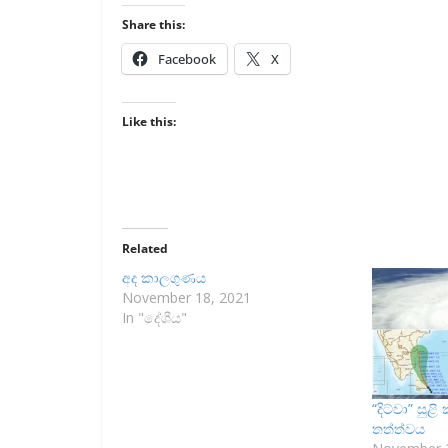
Share this:
Facebook
X
Like this:
Related
අද කාලගුණය
November 18, 2021
In "දේශීය"
“දිට්වා” සු
තත්ත්වය