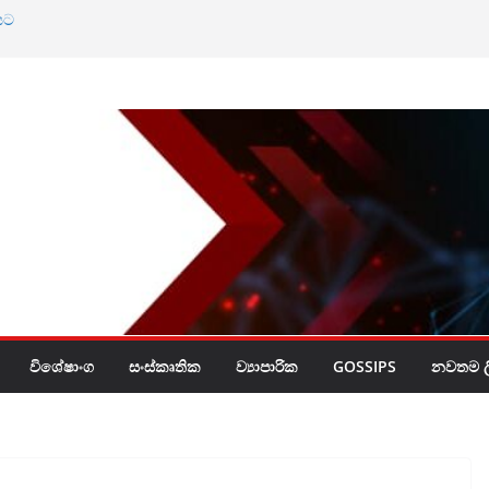
යට
්සිය
ල්ලීමට අදාල
්න බැහැ
මට එරෙහි මිනිසුන්
විශේෂාංග
සංස්කෘතික
ව්‍යාපාරික
GOSSIPS
නවතම ලි