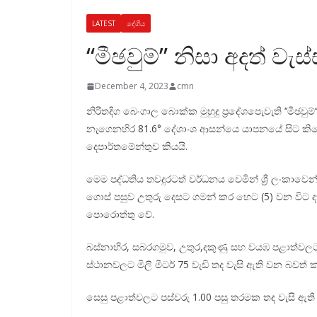
LATEST
දේශීය
“මීඡවුම්” නිසා අදත් වැස
December 4, 2023
cmn
නිරිතදිග බෙංගාල බොක්ක මුහුදු ප්‍රදේශපෙැවැති ‘‘මීඡවුම
නැගෙනහිර 81.6° දේශාංශ ආසන්යෙ යාපනයේ සිට කිලෝම
දෙපාර්තමේන්තුව කියයි.
මෙම පද්ධතිය තවදුරටත් වර්ධනය වෙමින් ශ්‍රී ලංකා
ගොස් පසුව උතුරු දෙසට ගමන් කර හෙට (5) වන විට දක
පොරොත්තු වේ.
බස්නාහිර, සබරගමුව, උතුර,දකුණු සහ වයඹ පළාත්වලට ව
ස්ථානවලට මිලි මීටර් 75 වැඩි තද වැසි ඇති වන බවත් කා
සෙසු පළාත්වලට පස්වරු 1.00 පසු තරමක තද වැසි ඇති 