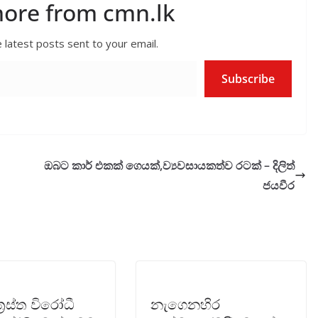
more from cmn.lk
 latest posts sent to your email.
Subscribe
ඔබට කාර් එකක් ගෙයක්,ව්‍යවසායකත්ව රටක් – දිලිත්
ජයවීර
‍රස්ත විරෝධී
නැගෙනහිර