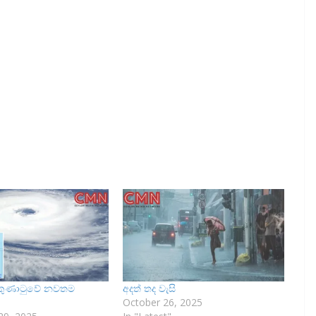
ළි කුණාටුවේ නවතම
අදත් තද වැසි
October 26, 2025