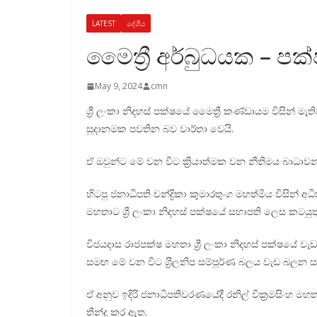
LATEST
දේශීය
මෛත්‍රී අර්බුධයක – පක
May 9, 2024
cmn
ශ්‍රී ලංකා නිදහස් පක්ෂයේ මෛත්‍රී කණ්ඩායම විසින්
සූදානමක පවතින බව වාර්තා වෙයි.
ඒ ඔවුන්ට මේ වන විට ක්‍රියාත්මක වන නීතිමය බාධාවන
හිටපු ජනාධිපති චන්ද්‍රිකා කුමාරතුංග මහත්මිය විස
මහතාට ශ්‍රී ලංකා නිදහස් පක්ෂයේ සභාපති ලෙස කටය
විජයදාස රාජපක්ෂ මහතා ශ්‍රී ලංකා නිදහස් පක්ෂයේ 
සමඟ මේ වන විට ශ‍්‍රීලනිප සම්පූර්ණ බලය වැඩ බලන 
ඒ අනුව ඉදිරි ජනාධිපතිවරණයේදී රනිල් වික්‍රමසිංහ 
තීන්දු කර ඇත.