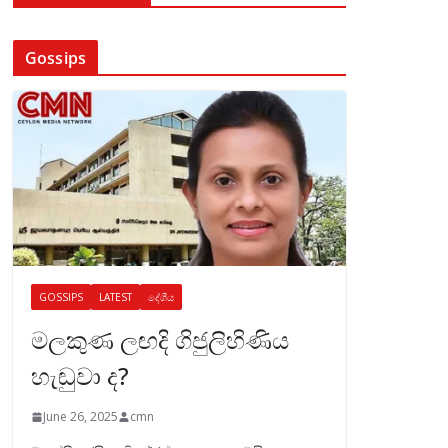
Gossips
GOSSIPS
LATEST
දේශීය
මලකුණ ලඟදි ගිජුලිහිණිය
හැඬුවා ද?
June 26, 2025
cmn