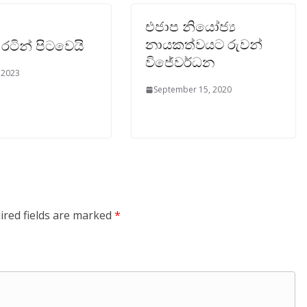
එජාප නියෝජ්‍ය
නායකත්වයට රුවන්
රටින් පිටවෙයි
විජේවර්ධන
 2023
September 15, 2020
ired fields are marked
*