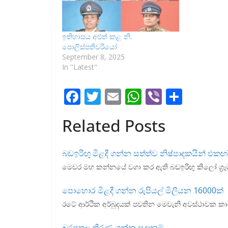
ඉතිහාසය අළුත් කළ නි.
පොලිස්පතිවරියෝ
September 8, 2025
In "Latest"
F
T
E
W
Vi
S
ac
w
m
h
b
h
Related Posts
e
itt
ai
at
er
ar
b
er
l
s
e
බඩඉරිඟු මිළදී ගන්න සත්ත්ව නිෂ්පාදකයින් එකඟ
o
A
මෙවර මහ කන්නයේ වගා කර ඇති බඩඉරිඟු කිලෝ ග්‍රෑමය
o
p
k
p
පොහොර මිළදී ගන්න රුපියල් මිලියන 16000ක්
රටේ ආර්ථික අර්බුදයක් පවතින මෙවැනි අවස්ථාවක කා
බරපතල තීරණ ගන්න සූදානම්