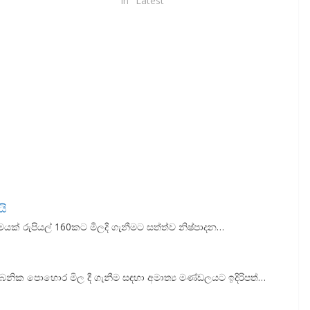
In "Latest"
යි
ක් රුපියල් 160කට මිලදී ගැනීමට සත්ත්ව නිෂ්පාදන…
බනික පොහොර මිල දී ගැනීම සඳහා අමාත්‍ය මණ්ඩලයට ඉදිරිපත්…