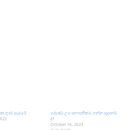
ක ගුණ සැමරේ
ජ්‍යෙෂ්ඨ උප සභාපතිකම ගන්න සූදානම්
2022
ද?
October 16, 2023