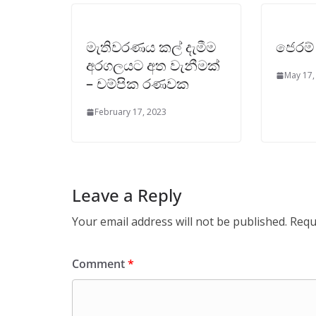
මැතිවරණය කල් දැමීම
ජෙරම් 
අරගලයට අත වැනීමක්
May 17,
– චම්පික රණවක
February 17, 2023
Leave a Reply
Your email address will not be published.
Requ
Comment
*