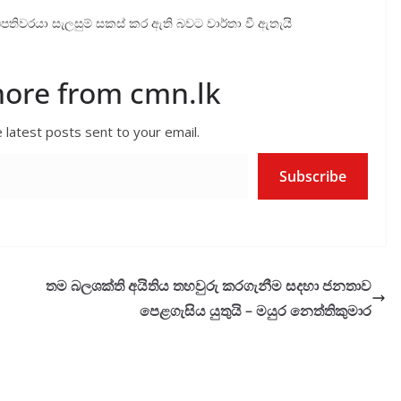
වරයා සැලසුම් සකස් කර ඇති බවට වාර්තා වී ඇතැයි
more from cmn.lk
 latest posts sent to your email.
Subscribe
තම බලශක්ති අයිතිය තහවුරු කරගැනීම සදහා ජනතාව
පෙළගැසිය යුතුයි – මයුර නෙත්තිකුමාර