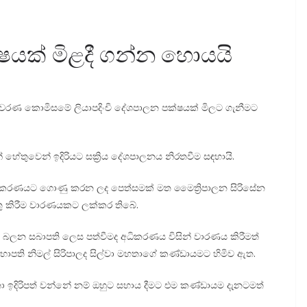
්ෂයක් මිළදී ගන්න හොයයි
 මැතිවරණ කොමිසමේ ලියාපදිංචි දේශපාලන පක්ෂයක් මිලට ගැනීමට
් හේතුවෙන් ඉදිරියට සක්‍රිය දේශපාලනය නිරතවීම සඳහායි.
ින් අධිකරණයට ගොණු කරන ලද පෙත්සමක් මත මෛත්‍රිපාලන සිරිසේන
ුතු කිරීම වාරණයකට ලක්කර තිබේ.
වැඩ බලන සබාපති ලෙස පත්වීමද අධිකරණය විසින් වාරණය කිරීමත්
සභාපති නිමල් සිරිපාලද සිල්වා මහතාගේ කණ්ඩායමට හිමිව ඇත.
මහතා ඉදිරිපත් වන්නේ නම් ඔහුට සහාය දීමට එම කණ්ඩායම දැනටමත්