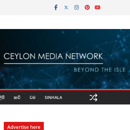
පි
කවි
වම
SINHALA
Advertise here