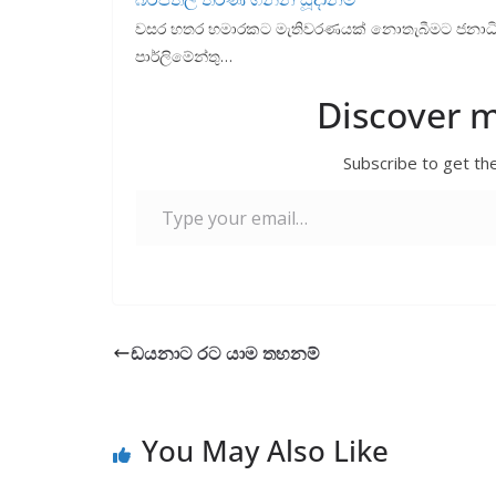
වසර හතර හමාරකට මැතිවරණයක් නොතැබීමට ජනාධිපති
පාර්ලිමේන්තු…
Discover 
Subscribe to get the
Type your email…
ඩයනාට රට යාම තහනම්
You May Also Like