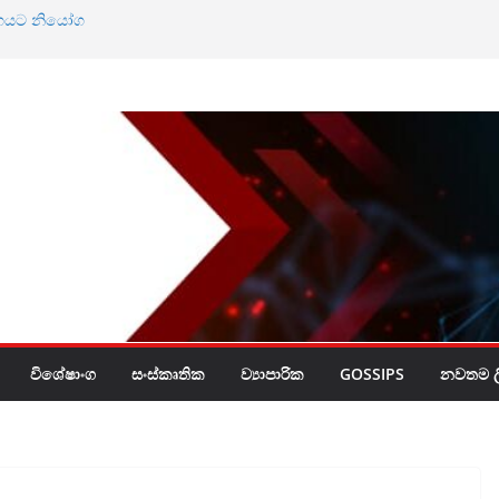
ඨාභයට නියෝග
නේ ඔබේ හිස මත බදු
විශේෂාංග
සංස්කෘතික
ව්‍යාපාරික
GOSSIPS
නවතම ලි