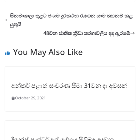
සිනමාශාලා තුළට ජංගම දුරකථන ‌රැගෙන යාම තහනම් කළ
යුතුයි
48වන ජාතික ක්‍රීඩා තරගාවලිය අද ඇරඹේ
You May Also Like
අන්තර් පළාත් සංචරණ සීමා 31වන දා අවසන්
October 29, 2021
දිනේෂ් ෂාෆ්ටර්ගේ දේහය පිළිබඳ දෙවන