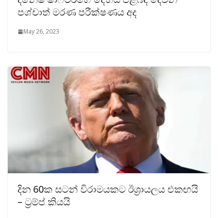
පශ්චාත් මරණ පරීක්ෂණය අද
May 26, 2023
දින 60ක සටන් විරාමයකට ඊශ්‍රායලය එකඟයි
– ට්‍රම්ප් කියයි