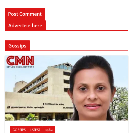
Advertise here
Gossips
GOSSIPS
LATEST
දේශීය