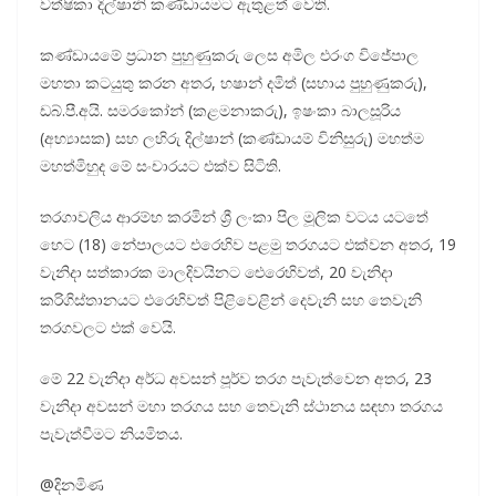
වත්ෂිකා දිල්ෂානි කණ්ඩායමට ඇතුළත් වෙති.
කණ්ඩායමේ ප්‍රධාන පුහුණුකරු ලෙස අමිල එරංග විජේපාල
මහතා කටයුතු කරන අතර, හෂාන් දමිත් (සහාය පුහුණුකරු),
ඩබ්.පී.අයි. සමරකෝන් (කළමනාකරු), ඉෂංකා බාලසූරිය
(අභ්‍යාසක) සහ ලහිරු දිල්ෂාන් (කණ්ඩායම් විනිසුරු) මහත්ම
මහත්මිහුද මේ සංචාරයට එක්ව සිටිති.
තරගාවලිය ආරම්භ කරමින් ශ්‍රී ලංකා පිල මූලික වටය යටතේ
හෙට (18) නේපාලයට එරෙහිව පළමු තරගයට එක්වන අතර, 19
වැනිදා සත්කාරක මාලදිවයිනට ඓරෙහිවත්, 20 වැනිදා
කරිගිස්තානයට එරෙහිවත් පිළිවෙළින් දෙවැනි සහ තෙවැනි
තරගවලට එක් වෙයි.
මේ 22 වැනිදා අර්ධ අවසන් පූර්ව තරග පැවැත්වෙන අතර, 23
වැනිදා අවසන් මහා තරගය සහ තෙවැනි ස්ථානය සඳහා තරගය
පැවැත්වීමට නියමිතය.
@දිනමිණ