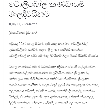
වොලිබෝල් කණ්ඩායම
මාලදිවයිනට
July 17, 2024
cmn
(
නිරෝෂාන් ප්‍රියංකර
)
අවුරුදු 20න් පහළ මධ්‍යම ආසියානු කාන්තා වොලිබෝල්
ශූරතාවලියට එක්වීම සඳහා ශ්‍රී ලංකා කනිෂ්ඨ කාන්තා
වොලිබෝල් කණ්ඩායම මාලදිවයිනට බලා ඊයේ පිටත්ව ගියේය.
මාලේ නගරයේ සමාජ මධ්‍යස්ථාන ක්‍රීඩාංගණයේදී පැවැත්වෙන
මේ තරගාවලියට සත්කාරක මාලදිවයින සමඟ ශ්‍රී ලංකාව,
නේපාලය සහ කිරිගිස්තානය එක්වීමට නියමිතය. ශ්‍රී ලංකා
කණ්ඩායමේ නායිකාව ලෙස චතුරි පූර්ණිමා කටයුතු කරන අතර,
සුලක්ෂණා පසිදුනි, පවනි පබසරා, නෙත්මි දිව්‍යාංජලී, නෙත්යා
මින්දුලී, විමන්ෂා ප්‍රභානි, පුජා අත්තනායක, හර්ෂනි නිසංසලා,
දිල්කි නෙත්සරා, හිමායා පාරින්දි, සෙසාන්දි රුවන්යා සහ