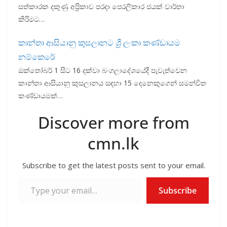
සත්කාරක දකුණු අප්‍රිකාව පරදා පෙරලිකාර ජයක් වාර්තා
කිරිමට…
කාන්තා ආසියානු කුසලානට ශ්‍රී ලංකා කණ්ඩායම
නම්කෙරේ
ඔක්තෝබර් 1 සිට 16 දක්වා බංගලාදේශයේදී පැවැත්වෙන
කාන්තා ආසියානු කුසලානය සඳහා 15 දෙනෙකුගෙන් සමන්විත
කණ්ඩායමක්…
Discover more from
cmn.lk
Subscribe to get the latest posts sent to your email.
Type your email…
Subscribe