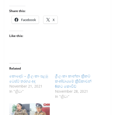
Share this:
Facebook
X
Like this:
Related
කොදෙව් – ශ්‍රී ලංකා පළමු
ශ්‍රී ලංකා කාන්තා ක්‍රිකට්
ටෙස්ට් තරගය අද
කණ්ඩායමේ ක්‍රීඩිකාවන්
November 21, 2021
6කට කොවිඩ්
In "ක්‍රීඩා"
November 28, 2021
In "ක්‍රීඩා"