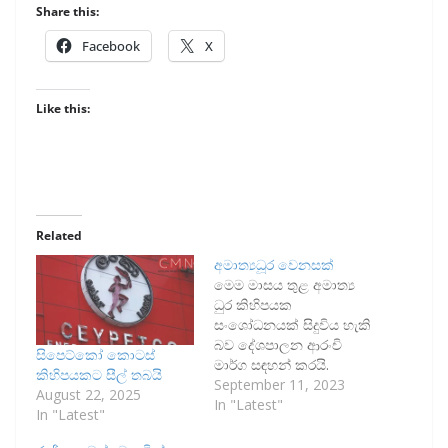
Share this:
Facebook
X
Like this:
Related
අමාත්‍යධූර වෙනසක්
මෙම මාසය තුළ අමාත්‍ය
ධුර කිහිපයක
සංශෝධනයක් සිදුවිය හැකි
බව දේශපාලන ආරංචි
සිපෙට්කෝ කොටස්
මාර්ග සඳහන් කරයි.
කිහිපයකට සීල් තබයි
ආණ්ඩුවට සහය පළ කරන
September 11, 2023
August 22, 2025
පක්ෂ අතර මේ
In "Latest"
In "Latest"
සම්බන්ධයෙන් කතාබහක්
මතුව ඇති අතර එය සිදුවන