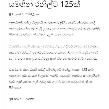
සමගින් රනිල්ට 125ක්
August 1, 2024
cmn
ජනාධිපති රනිල් වික්‍රමසිංහ මහතාට ඉදිරි ජනාධිපතිවරණයේදී
සහයෝගය දිම සඳහා ශ්‍රී ලංකා පොදු ජන පෙරමුණේ තවත් මන්ත්‍රී
පිරිසක් එක්වීමට නියමිතව ඇති බව වාර්තාවේ.
එමෙන්ම සමගි ජන බලවේගයෙන්ද මන්ත්‍රීවරුන් අට දෙනෙකුට
ආසන්න පිරිසක් ජනාධිපතිවරයාට සහයෝගය ලබා දෙමින් ඉදිරි
දින කිහිපය ඇතුළත එක්වනු ඇති බව එම ආරංචි මාර්ග පවසයි.
ඒ සමගම ජනාධිපති පාර්ලිමේන්තුවේ මන්ත්‍රී ආසන 125 කට
ආසන්න ප්‍රමාණයක් බලයක් ආන්ඩු පක්‍ෂයට තහවුරු කරගැනීමේ
වැඩි හැකියාවක් ඇති බවද එම ආරංචි මාර්ග තවදුරටත් කියා
සිටියේය.
@Lanka C News