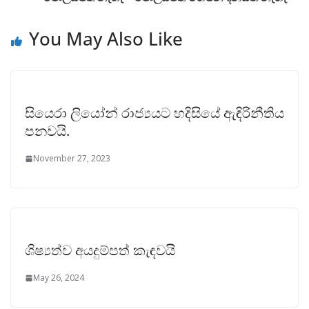
You May Also Like
සියෙරා ලියෝන් රාජ්‍යයට හදිසියේ ඇඳිරිනීතිය
පනවයි.
November 27, 2023
ශිෂ්‍යත්ව අයදුම්පත් කැඳවයි
May 26, 2024