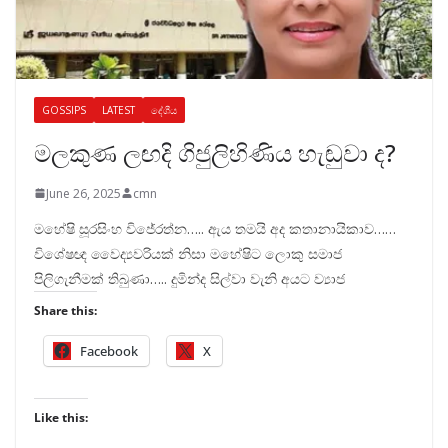
GOSSIPS
LATEST
දේශීය
මලකුණ ලඟදි ගිජුලිහිණිය හැඬුවා ද?
June 26, 2025
cmn
මහේෂි සූරසිංහ විජේරත්න….. ඇය තමයි අද කතානායිකාව……
විශේෂඥ වෛද්‍යවරියක් නිසා මහේෂිට ලොකු සමාජ
පිලිගැනීමක් තිබුණා….. දුමින්ද සිල්වා වැනි අයට ව්‍යාජ
Share this:
Facebook
X
Like this: