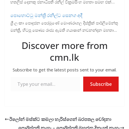
හතලිස් දෙනකු ජනාධිපති රනිල් වික්‍රමසිංහ මහතා සමඟ එක්…
පොහොට්ටු මන්ත්‍රි රනිල්ට සෙනග අදී
ශ්‍රී ලංකා පොදුජන පෙරමුණේ මොණරාගල දිස්ත්‍රික් පාර්ලිමේන්තු
මන්ත්‍රී, හිටපු සෞඛ්‍ය රාජ්‍ය ඇමති ගයාෂාන් නවනන්දන මහතා…
Discover more from
cmn.lk
Subscribe to get the latest posts sent to your email.
Type your email…
Subscribe
ඊලෝන් මස්ක්ට කමලා හැරිස්ගෙන් බරපතල චෝදනා
පොලිස්පති නැහැ – පොලිස්පති මහජන දිනයත් නැහැ