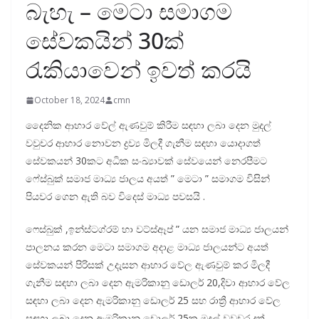
බැහැ – මෙටා සමාගම
සේවකයින් 30ක්
රැකියාවෙන් ඉවත් කරයි
October 18, 2024
cmn
දෛනික ආහාර වේල් ඇණවුම් කිරීම සඳහා ලබා දෙන මුදල්
වවුචර ආහාර නොවන ද්‍රව්‍ය මිලදී ගැනීම සඳහා යොදාගත්
සේවකයන් 30කට අධික සංඛ්‍යාවක් සේවයෙන් නෙරපීමට
ෆේස්බුක් සමාජ මාධ්‍ය ජාලය අයත් ”‍ මෙටා ”‍ සමාගම විසින්
පියවර ගෙන ඇති බව විදෙස් මාධ්‍ය පවසයි .
ෆෙස්බුක් ,ඉන්ස්ටග්රම් හා වට්ස්ඈප් ”‍ යන සමාජ මාධ්‍ය ජාලයන්
පාලනය කරන මෙටා සමාගම අදාළ මාධ්‍ය ජාලයන්ට අයත්
සේවකයන් පිරිසක් උදැසන ආහාර වේල ඇණවුම් කර මිලදී
ගැනීම සඳහා ලබා දෙන ඇමරිකානු ඩොලර් 20,දිවා ආහාර වේල
සඳහා ලබා දෙන ඇමරිකානු ඩොලර් 25 සහ රාත්‍රී ආහාර වේල
සඳහා ලබා දෙන ඇමරිකානු ඩොලර් 25ක මුදල් වවුචර දත්