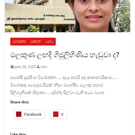
GOSSIPS
LATEST
දේශීය
මලකුණ ලඟදි ගිජුලිහිණිය හැඬුවා ද?
June 26, 2025
cmn
මහේෂි සූරසිංහ විජේරත්න….. ඇය තමයි අද කතානායිකාව……
විශේෂඥ වෛද්‍යවරියක් නිසා මහේෂිට ලොකු සමාජ
පිලිගැනීමක් තිබුණා….. දුමින්ද සිල්වා වැනි අයට ව්‍යාජ
Share this:
Facebook
X
Like this: