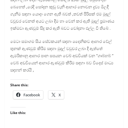
බෙහෙත් ,රෙදි සෝදන කුඩු වැනි ආහාර නොවන ද්‍රව්‍ය මිලදී
ගැනීම සඳහා යොදා ගෙන ඇති බවත් ,තවත් පිරිසක් එම මුදල්
වවුචර වෙනත් අයට ලබා දීම හා වෙන් කර ඇති මුදල් ප්‍රමාණය
ඉක්මවා ඇණවුම් සිදු කර ඇති බවට චෝදනා එල්ල වී තිබේ .
මෙටා සමාගම සිය සේවකයන් සඳහා දෛනිකව ආහාර වේල්
තුනක් ඇණවුම් කිරීම සඳහා මුදල් වවුචර ලබා දී ඇත්තේ
ඇමරිකානු ආහාර පාන සපයන වෙබ් අඩවියක් වන ”‍ගෘබ්හබ් ”‍
වෙබ් අඩවියෙන් ආහාර ඇණවුම් කිරීම සඳහා බව විදෙස් මාධ්‍ය
සඳහන් කරයි ,
Share this:
Facebook
X
Like this: