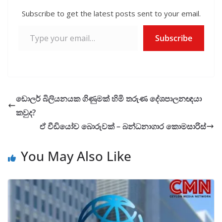
Subscribe to get the latest posts sent to your email.
Type your email…
Subscribe
ඩොලර් බිලියනයක ගිණුමක් හිමි තරුණ දේශපාලනඥයා
කවුද?
ඒ වීඩියෝව බොරුවක් – බන්ධනාගාර කොමසාරිස්
You May Also Like