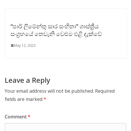
“පාර් ලිමේන්තු සාර සංහිතා” ශාස්ත්‍රීය
සංග්‍රහයේ තෙවැනි වෙළුම එළි දැක්වේ
May 12, 2023
Leave a Reply
Your email address will not be published.
Required
fields are marked
*
Comment
*