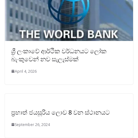
ශ්‍රී ලංකාවේ ආර්ථික වර්ධනයට ලෝක
බැංකුවෙන් නව සැලැස්මක්
April 4, 2026
ප්‍රභාත් ජයසූරිය ලොව 8 වන ස්ථානයට
September 26, 2024