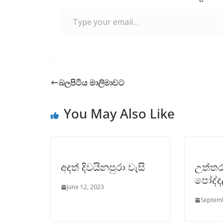
Type your email…
බලපිටිය මාලිමාවට
You May Also Like
අදත් දිවයිනපුරා වැසි
උත්තර
පෝද්
June 12, 2023
Septemb