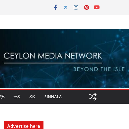
පි
කවි
වම
SINHALA
Advertise here