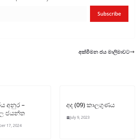
Subscribe
අක්මීමන ජය මාලිමාවට
ය අනුර –
අද (09) කාලගුණය
දල ජයන්ත
July 9, 2023
er 17, 2024