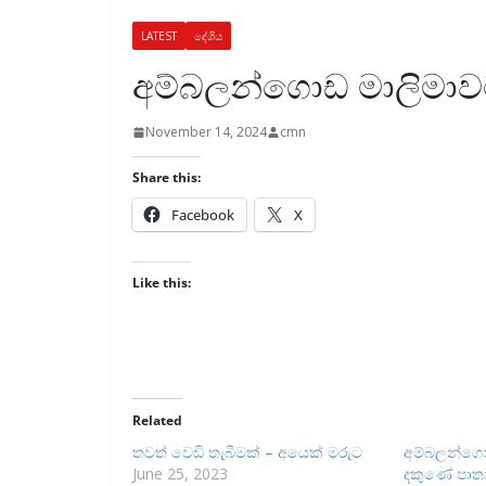
LATEST
දේශීය
අම්බලන්ගොඩ මාලිමා
November 14, 2024
cmn
Share this:
Facebook
X
Like this:
Related
තවත් වෙඩි තැබීමක් – අයෙක් මරුට
අම්බලන්ග
June 25, 2023
දකුණේ පාතා