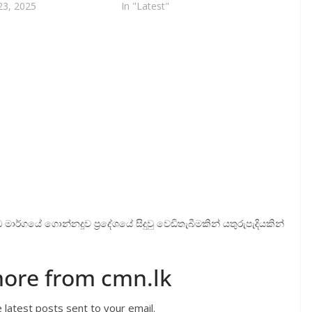
3, 2025
In "Latest"
ර්ගයේ ගොන්නදූව ප්‍රදේශයේ සිදුවු වෙඩිතැබීමකින් යතුරුපැදියකින්
more from cmn.lk
 latest posts sent to your email.