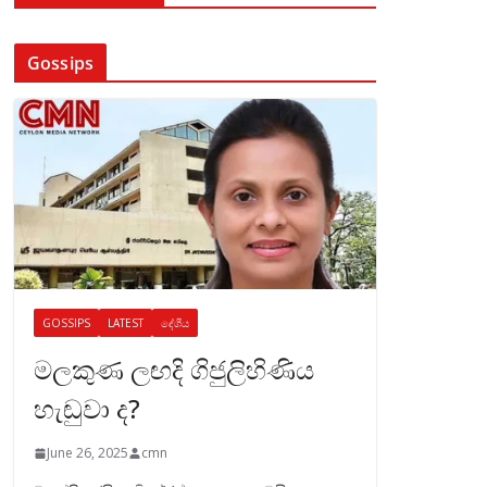
Gossips
GOSSIPS
LATEST
දේශීය
මලකුණ ලඟදි ගිජුලිහිණිය
හැඬුවා ද?
June 26, 2025
cmn