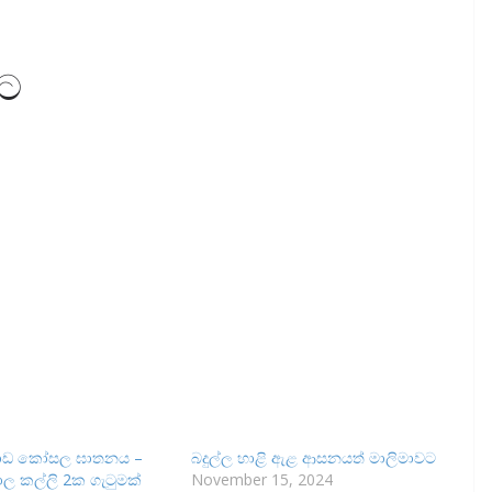
වට
ොඩ කෝසල ඝාතනය –
බදුල්ල හාළි ඇළ ආසනයත් මාලිමාවට
ල කල්ලි 2ක ගැටුමක්
November 15, 2024