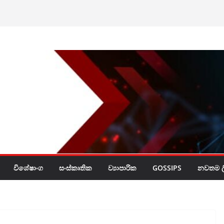
ඨාභයට නියෝග
නේ ඔබේ හිස මත බදු
විශේෂාංග
සංස්කෘතික
ව්‍යාපාරික
GOSSIPS
නවතම ලි