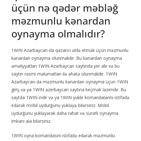
üçün nə qədər məbləğ
məzmunlu kənardan
oynayma olmalıdır?
1WIN Azərbaycan-da qazancı əldə etmək üçün məzmunlu
kənardan oynayma olunmalıdır. Bu kənardan oynayma
əməliyyatları 1WIN Azərbaycan saytında yer alır və bu
saytın rəsmi məlumatları ilə əhatə olunmalıdır. 1WIN
Azərbaycan-da məzmunlu kənardan oynayma üçün 1WIN
giriş və ya 1WIN azerbaycan saytına keçmək lazımdır. Bu
saytda 1WIN indir və ya 1WIN yukle komandalarını istifadə
edərək mobil uydurğunu yükləyə bilərsiniz. Mobil
uydurğunu yükləyərək daha rahat və sürətli oynayma
imkanı ala bilərsiniz.
1WIN oyna komandasını istifadə edərək məzmunlu