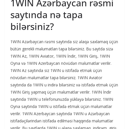
1WIN Azərbaycan rəsmi
saytında nə tapa
bilərsiniz?
1WIN Azərbaycan rəsmi saytında siz əlaqə saxlamaq üçün
bütün gerekli məlumatları tapa bilərsiniz. Bu saytda sizə
1WIN Az, 1WIN Aviator, 1WIN İndir, 1WIN Giriş, 1WIN
Oyna və 1WIN Azerbaycan növüdən məlumatlar verilir.
1WIN Az saytında siz 1WIN u istifadə etmək üçün
növüdən məlumatlar tapa bilərsiniz. 1WIN Aviator
saytında da 1WIN u indirə bilərsiniz və istifadə etmək üçün
1WIN Giriş yapmaq üçün məlumatlar verilir. 1WIN İndir
saytında 1WIN u telefonunuzda yükləyə bilərsiniz. 1WIN
Oyna saytında 1WIN u istifadə etmək üçün məlumatlar
verilir. 1WIN Azerbaycan saytında 1WIN u Azərbaycan
istifadəçilərindən istifadə edilməsi haqqında məlumatlar
verilir. Bu saytlarda 1WIN u əlaqə saxlamaq, indirəm, giriş