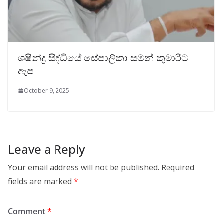
ශෂින්ද්‍ර සිද්ධියේ සේපාලිකා සමන් කුමාරිට
ඇප
October 9, 2025
Leave a Reply
Your email address will not be published.
Required
fields are marked
*
Comment
*