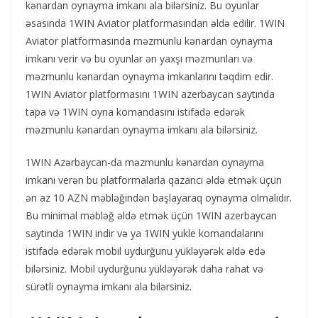
kənardan oynayma imkanı ala bilərsiniz. Bu oyunlar
əsasında 1WIN Aviator platformasından əldə edilir. 1WIN
Aviator platformasında məzmunlu kənardan oynayma
imkanı verir və bu oyunlar ən yaxşı məzmunları və
məzmunlu kənardan oynayma imkanlarını təqdim edir.
1WIN Aviator platformasını 1WIN azerbaycan saytında
tapa və 1WIN oyna komandasını istifadə edərək
məzmunlu kənardan oynayma imkanı ala bilərsiniz.
1WIN Azərbaycan-da məzmunlu kənardan oynayma
imkanı verən bu platformalarla qazancı əldə etmək üçün
ən az 10 AZN məbləğindən başlayaraq oynayma olmalıdır.
Bu minimal məbləğ əldə etmək üçün 1WIN azerbaycan
saytında 1WIN indir və ya 1WIN yukle komandalarını
istifadə edərək mobil uydurğunu yükləyərək əldə edə
bilərsiniz. Mobil uydurğunu yükləyərək daha rahat və
sürətli oynayma imkanı ala bilərsiniz.