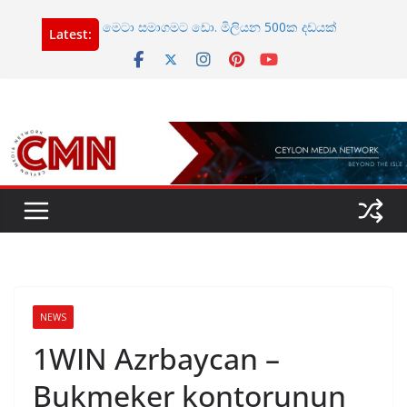
Skip
මෙටා සමාගමට ඩො. මිලියන 500ක දඩයක්
Latest:
to
මැගසින් බන්ධනාගාරයේ තත්ත්වය පාලනය කරයි
content
රුමේෂ් ලෝකයෙන්ම අංක එකට
අධිකරණයට අපහාස කළ 06යේ කල්ලිය
සාගර කාරියවසම්ට මොකද වෙන්නේ ?
NEWS
1WIN Azrbaycan –
Bukmeker kontorunun