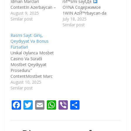
Idman Mərcləri
rЙ™smi saytД±
ContentIn Azerbaycan –
OYNA Содержимое
1win Giriş Və Kazino
August 9, 2025
1WIN AzЙ™rbaycan-da
QeydiyyatCanlı Dilerlərlə
Similar post
qazancД± Й™ldЙ™
July 18, 2025
1win KazinoIn Giris Canlı
etmЙ™k ГјГ§Гјn nЙ™
Similar post
KazinoIn Qeydiyyat
qЙ™dЙ™r
Rəsmi Sayt: Giriş,
QaydalarıBonus Almaq
mЙ™sЙ™lЙ™n
Qeydiyyat Və Bonus
Üçün Hansı Şərtlər Var?
mЙ™cburmur?1WIN…
Fürsətləri
Mobil Tətbiqetməni
Unikal Əyləncə Mosbet
Pulsuz Yükləyə
Casino Və Sürətli
Bilərəmmi? Slotları: Ən
Mostbet Qeydiyyat
Yaxşı Provayderlərin
Proseduru"
OyunlarıIn
ContentMostbet Mərc
Platformasının
Platformasında Necə
August 10, 2025
ImkanlarıIn Az Ilə Sürətli
Mərc Etmək Olar?
Similar post
Və Asan Depozit1win…
Qaynar Xətt:
Azərbaycan Bütün
F
T
E
W
Vi
S
Rabitə ÜsullarıGates Of
ac
w
m
h
b
h
Olympus - Qədim
Allahlar" "ilə
e
itt
ai
at
er
ar
OyunBonuslar Və Bonus
ProqramıPoker -