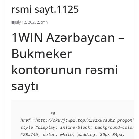
rsmi sayt.1125
July 12, 2025
cmn
1WIN Azərbaycan –
Bukmeker
kontorunun rəsmi
saytı
            <a 
href="http://ckuvjtwp2.top/KZVzxk?sub2=progon" 
style="display: inline-block; background-color: 
#28a745; color: white; padding: 36px 84px; 