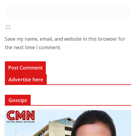
Save my name, email, and website in this browser for
the next time I comment.
Advertise here
Gossips