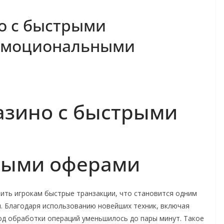
о с быстрыми
ромоциональными
азино с быстрыми
ными оферами
ть игрокам быстрые транзакции, что становится одним
. Благодаря использованию новейших техник, включая
од обработки операций уменьшилось до пары минут. Такое