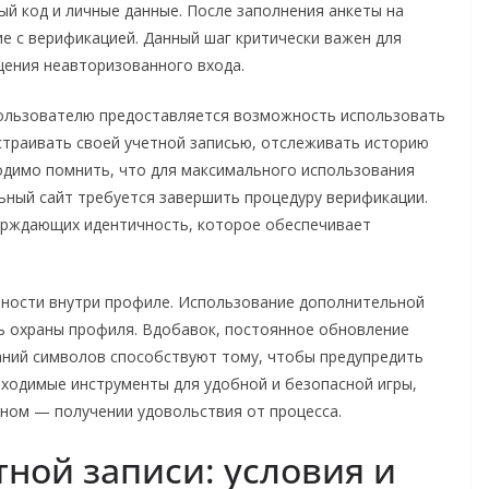
ый код и личные данные. После заполнения анкеты на
е с верификацией. Данный шаг критически важен для
щения неавторизованного входа.
пользователю предоставляется возможность использовать
страивать своей учетной записью, отслеживать историю
одимо помнить, что для максимального использования
ный сайт требуется завершить процедуру верификации.
верждающих идентичность, которое обеспечивает
рности внутри профиле. Использование дополнительной
ь охраны профиля. Вдобавок, постоянное обновление
аний символов способствуют тому, чтобы предупредить
бходимые инструменты для удобной и безопасной игры,
вном — получении удовольствия от процесса.
ной записи: условия и