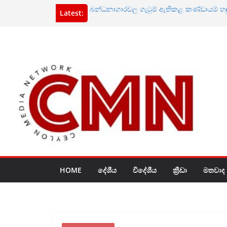
Skip
බන්ධනාගාරවල ගැටුම් ඇතිකළ කණ්ඩායම් හඳ
Latest:
පොලිස් නිළධාරීන් පිරිසකට ස්ථාන මාරුවීම්
to
වෛද්‍යවරු 3791ක් රට හැර ගිහින්
content
අත්තම තුළින් රටම පිරිසිදු කිරීම අරඹයි
විමල් දිසානායක නිහඬ වෙයි
HOME
දේශීය
විදේශීය
ක්‍රීඩා
මතවාද