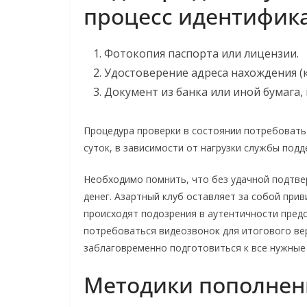
процесс идентифик
Фотокопия паспорта или лицензии.
Удостоверение адреса нахождения (к
Документ из банка или иной бумага
Процедура проверки в состоянии потребовать
суток, в зависимости от нагрузки службы под
Необходимо помнить, что без удачной подтве
денег. Азартный клуб оставляет за собой при
происходят подозрения в аутентичности пред
потребоваться видеозвонок для итогового ве
заблаговременно подготовиться к все нужные 
Методики пополнени