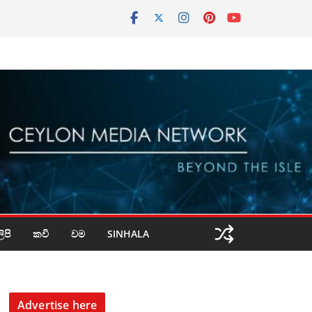
පි
කවි
වම
SINHALA
Advertise here