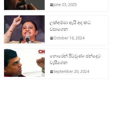
o
A
June 23, 2025
o
p
k
p
ලක්අම්මා ඇයි අද කට
වසාගෙන
October 16, 2024
හොරෙන් පිටවුණා ඡන්දෙට
වැසීගෙන
September 20, 2024