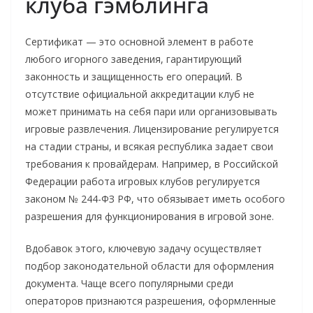
клуба гэмблинга
Сертификат — это основной элемент в работе
любого игорного заведения, гарантирующий
законность и защищенность его операций. В
отсутствие официальной аккредитации клуб не
может принимать на себя пари или организовывать
игровые развлечения. Лицензирование регулируется
на стадии страны, и всякая республика задает свои
требования к провайдерам. Например, в Российской
Федерации работа игровых клубов регулируется
законом № 244-ФЗ РФ, что обязывает иметь особого
разрешения для функционирования в игровой зоне.
Вдобавок этого, ключевую задачу осуществляет
подбор законодательной области для оформления
документа. Чаще всего популярными среди
операторов признаются разрешения, оформленные