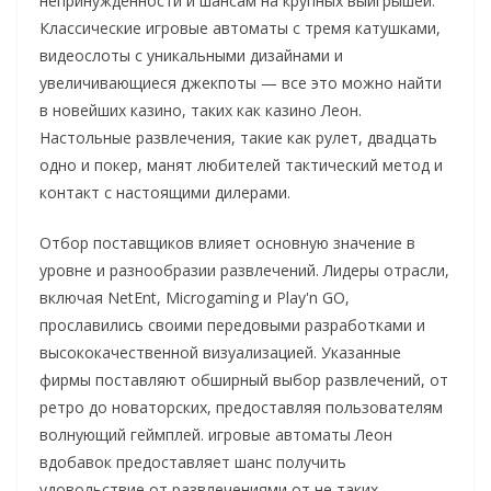
непринужденности и шансам на крупных выигрышей.
Классические игровые автоматы с тремя катушками,
видеослоты с уникальными дизайнами и
увеличивающиеся джекпоты — все это можно найти
в новейших казино, таких как казино Леон.
Настольные развлечения, такие как рулет, двадцать
одно и покер, манят любителей тактический метод и
контакт с настоящими дилерами.
Отбор поставщиков влияет основную значение в
уровне и разнообразии развлечений. Лидеры отрасли,
включая NetEnt, Microgaming и Play'n GO,
прославились своими передовыми разработками и
высококачественной визуализацией. Указанные
фирмы поставляют обширный выбор развлечений, от
ретро до новаторских, предоставляя пользователям
волнующий геймплей. игровые автоматы Леон
вдобавок предоставляет шанс получить
удовольствие от развлечениями от не таких