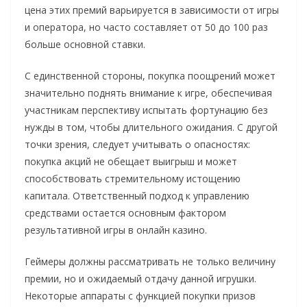
цена этих премий варьируется в зависимости от игры
и оператора, но часто составляет от 50 до 100 раз
больше основной ставки.
С единственной стороны, покупка поощрений может
значительно поднять внимание к игре, обеспечивая
участникам перспективу испытать фортунацию без
нужды в том, чтобы длительного ожидания. С другой
точки зрения, следует учитывать о опасностях:
покупка акций не обещает выигрыш и может
способствовать стремительному истощению
капитала. Ответственный подход к управлению
средствами остается основным фактором
результативной игры в онлайн казино.
Геймеры должны рассматривать не только величину
премии, но и ожидаемый отдачу данной игрушки.
Некоторые аппараты с функцией покупки призов