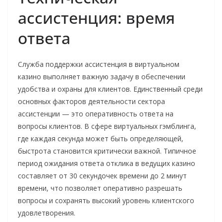
ассистенция: время
ответа
Служба поддержки ассистенция в виртуальном
казино выполняет важную задачу в обеспечении
удобства и охраны для клиентов. Единственный среди
основных факторов деятельности сектора
ассистенции — это оперативность ответа на
вопросы клиентов. В сфере виртуальных гэмблинга,
где каждая секунда может быть определяющей,
быстрота становится критически важной. Типичное
период ожидания ответа отклика в ведущих казино
составляет от 30 секундочек времени до 2 минут
времени, что позволяет оперативно разрешать
вопросы и сохранять высокий уровень клиентского
удовлетворения.