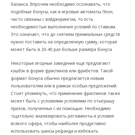
баланса. Впрочем необходимо осознавать, что
подобные бонусы, как в игровые автоматы Леон,
часто связаны с вэйджерингом, то есть
необходимостью выполнения условий по ставкам.
Это означает, что до снятием премиальных средств
нужно поставить на определенную сумму, которая
может быть в 20-40 раз больше размера бонуса.
Некоторые игорные заведения ещё предлагают
кэшбэк в форме фриспинов или фрибетов. Такой
формат бонуса обычно предлагается новым
пользователям или в рамках особых предложений.
Стоит упомянуть, что применение фриспинов также
может быть с условиями условиями по отыгрышу
призов, полученных с их помощью. Необходимо
тщательно анализировать регламенты и условия
всякого офера, чтобы наиболее продуктивно
использовать шансы рефанда и избежать