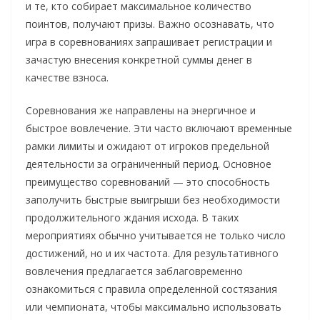
и те, кто собирает максимальное количество
поинтов, получают призы. Важно осознавать, что
игра в соревнованиях запрашивает регистрации и
зачастую внесения конкретной суммы денег в
качестве взноса.
Соревнования же направлены на энергичное и
быстрое вовлечение. Эти часто включают временные
рамки лимиты и ожидают от игроков предельной
деятельности за ограниченный период. Основное
преимущество соревнований — это способность
заполучить быстрые выигрыши без необходимости
продолжительного ждания исхода. В таких
мероприятиях обычно учитывается не только число
достижений, но и их частота. Для результативного
вовлечения предлагается заблаговременно
ознакомиться с правила определенной состязания
или чемпионата, чтобы максимально использовать