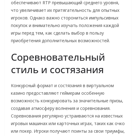
обеспечивают RTP превышающий среднего уровня,
что увеличивает их притягательность для опытных
игроков. Однако важно сторониться импульсивных
покупок и внимательно изучать положения каждой
игры перед тем, как сделать выбор в пользу
приобретения дополнительных возможностей.
Соревновательный
стиль и состязания
Конкурсный формат и состязания в виртуальном
казино предоставляют геймерам особенную
возможность конкурировать за значительные призы,
создавая атмосферу волнения и соревнования.
Соревнования регулярно устраиваются на известных
игровых машинах или карточных играх, таких как очко
или покер. Игроки получают поинты за свои триумфы,