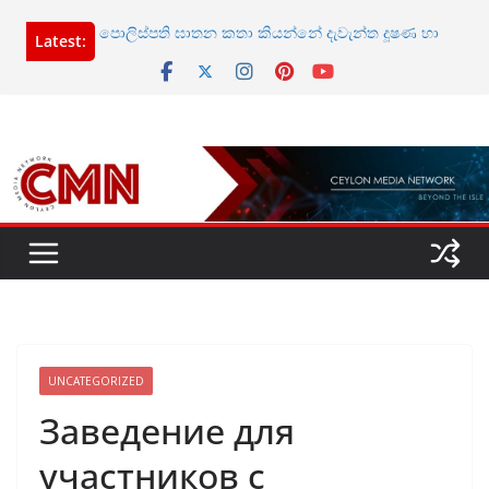
Skip
පොලි­ස්පති ඝාතන කතා කියන්නේ දැවැන්ත දූෂණ හා
Latest:
to
ඝාත­න­ව­ලට සම්බන්ධ අයයි – ආනන්ද විජේපාල
content
බන්ධනාගාර පද්ධතියෙන් මතුවන දේශපාලන අර්බුදය
ඇතැම් ප්‍රදේශවලට අද තද වැසි
ගුවන් තොටුපළ අවට සරුංගල් යවන්න එපා
ප්‍රගීත් එක්නැලිගොඩ නඩුව තවත් ඉදිරියට – ‘මුරලි’
චූදිතයින් හදුනා ගනී
UNCATEGORIZED
Заведение для
участников с