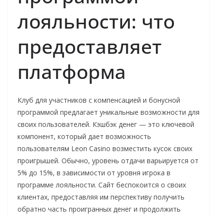
лояльности: что
предоставляет
платформа
Клуб для участников с компенсацией и бонусной
программой предлагает уникальные возможности для
своих пользователей. Кэшбэк денег — это ключевой
компонент, который дает возможность
пользователям Leon Casino возместить кусок своих
проигрышей. Обычно, уровень отдачи варьируется от
5% до 15%, в зависимости от уровня игрока в
программе лояльности. Сайт беспокоится о своих
клиентах, предоставляя им перспективу получить
обратно часть проигранных денег и продолжить