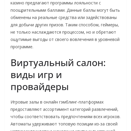
казино предлагают программы лояльности с
поощрительными баллами. Данные баллы могут быть
обменены на реальные средства или задействованы
для добычи других призов. Таким способом, геймеры,
не только наслаждаются процессом, но и обретают
ощутимые выгоды от своего вовлечения в уровневой
программе.
Виртуальный салон:
виды игр и
провайдеры
Игровые залы в онлайн гэмблинг-платформах
предоставляют ассортимент категорий развлечений,
чтобы соответствовать предпочтениям всех игроков.
Автоматы удерживают топовую позиции из-за своей