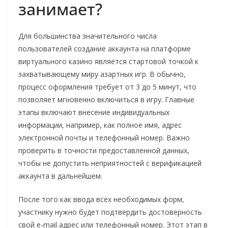
занимает?
Для большинства значительного числа
пользователей создание аккаунта на платформе
виртуального казино является стартовой точкой к
захватывающему миру азартных игр. В обычно,
процесс оформления требует от 3 до 5 минут, что
позволяет мгновенно включиться в игру. Главные
этапы включают внесение индивидуальных
информации, например, как полное имя, адрес
электронной почты и телефонный номер. Важно
проверить в точности предоставленной данных,
чтобы не допустить неприятностей с верификацией
аккаунта в дальнейшем.
После того как ввода всех необходимых форм,
участнику нужно будет подтвердить достоверность
свой e-mail адрес или телефонный номер. Этот этап в