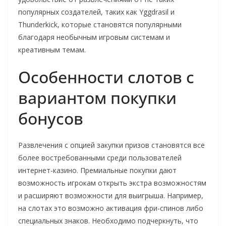
популярных создателей, таких как Yggdrasil и
Thunderkick, которые становятся популярными
благодаря необычным игровым системам и
креативным темам.
Особенности слотов с
вариантом покупки
бонусов
Развлечения с опцией закупки призов становятся все
более востребованными среди пользователей
интернет-казино. Премиальные покупки дают
возможность игрокам открыть экстра возможностям
и расширяют возможности для выигрыша. Например,
на слотах это возможно активация фри-спинов либо
специальных знаков. Необходимо подчеркнуть, что