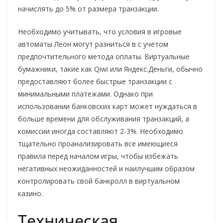
начислять до 5% от размера транзакции.
Необходимо учитывать, что условия в игровые
автоматы Леон могут разниться в с учетом
предпочтительного метода оплаты. Виртуальные
бумажники, такие как Qiwi или Яндекс.Деньги, обычно
предоставляют более быстрые транзакции с
минимальными платежами. Однако при
использовании банковских карт может нуждаться в
больше времени для обслуживания транзакций, а
комиссии иногда составляют 2-3%. Необходимо
тщательно проанализировать все имеющиеся
правила перед началом игры, чтобы избежать
негативных неожиданностей и наилучшим образом
контролировать свой банкролл в виртуальном
казино.
Техническая