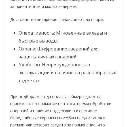
за приватности и малых издержек.
Достоинства внедрения финансовых платформ:
Оперативность: Мгновенные вклады и
быстрые выводы.
Охрана: Шифрование сведений для
защиты личных сведений.
Удобство: Непринужденность в
эксплуатации и наличие на разнообразных
гаджетах.
При подбора метода оплаты геймеры должны
принимать во внимание платежи, время обработки
операций и наличие поддержки в их регионе.
Определённые сервисы способны предоставлять
премии или возврат средств за применение, что