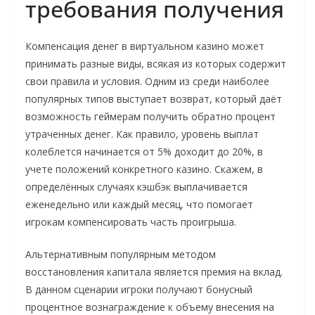
требования получения
Компенсация денег в виртуальном казино может
принимать разные виды, всякая из которых содержит
свои правила и условия. Одним из среди наиболее
популярных типов выступает возврат, который даёт
возможность геймерам получить обратно процент
утраченных денег. Как правило, уровень выплат
колеблется начинается от 5% доходит до 20%, в
учете положений конкретного казино. Скажем, в
определённых случаях кэшбэк выплачивается
еженедельно или каждый месяц, что помогает
игрокам компенсировать часть проигрыша.
Альтернативным популярным методом
восстановления капитала является премия на вклад.
В данном сценарии игроки получают бонусный
процентное вознаграждение к объему внесения на