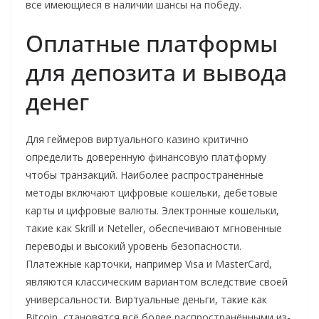
все имеющиеся в наличии шансы на победу.
Оплатные платформы
для депозита и вывода
денег
Для геймеров виртуального казино критично
определить доверенную финансовую платформу
чтобы транзакций. Наиболее распространенные
методы включают цифровые кошельки, дебетовые
карты и цифровые валюты. Электронные кошельки,
такие как Skrill и Neteller, обеспечивают мгновенные
переводы и высокий уровень безопасности.
Платежные карточки, например Visa и MasterCard,
являются классическим вариантом вследствие своей
универсальности. Виртуальные деньги, такие как
Bitcoin, становятся всё более распространёнными из-