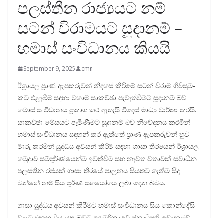
පලස්තීන රාජ්‍යයට නම්
සටන් විරාමයට සූදානම් –
හමාස් සංවිධානය කියයි
September 9, 2025
cmn
ඊශ්‍රා­යල ප්‍රාණ ඇප­ක­රු­වන් නිද­හස් කිරීමේ සටන් විරාම ගිවි­සු­ම­
කට එළැ­ඹීම සඳහා වහාම සාකච්ඡා පැවැ­ත්වී­මට සූදා­නම් බව
හමාස් සංවි­ධා­නය ප්‍රකාශ කර ඇතැයි විදෙස් මාධ්‍ය වාර්තා කරයි.
සාකච්ඡා මේස­යට පැමි­ණී­මට සූදා­නම් බව නිවේ­ද­නය කර­මින්
හමාස් සංවි­ධා­නය සඳ­හන් කර ඇත්තේ ප්‍රාණ ඇප­ක­රු­වන් හුව­
මාරු කර­මින් යුද්ධය අව­සන් කිරීම සඳහා ගාසා තීර­යෙන් ඊශ්‍රා­යල
හමු­දාව සම්පූ­ර්ණ­යෙන්ම ඉව­ත්වීම සහ නැවත වතා­වක් ස්වාධීන
පල­ස්තීන රජ­යක් ගාසා තීරයේ පාල­නය සිය­තට ගැනීම සිදු
වන්නේ නම් සිය පූර්ණ සහ­යෝ­ගය ලබා දෙන බවය.
ගාසා යුද්ධය අව­සන් කිරී­මට හමාස් සංවි­ධා­නය සිය කොන්දේ­සි­
ව­ලට එක­ඟ­ විය යුතු බවට අමෙ­රි­කාවේ ජනා­ධි­පති ඩොනල්ඩ්