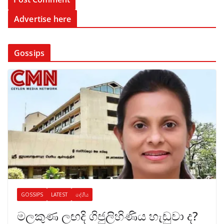
Advertise here
Gossips
GOSSIPS
LATEST
දේශීය
මලකුණ ලඟදි ගිජුලිහිණිය හැඬුවා ද?