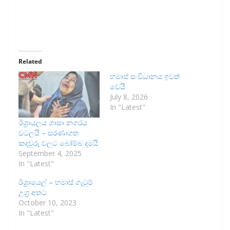
Related
හමාස් සංවිධානය ඉවත්
වෙයි
July 8, 2026
In "Latest"
ඊශ්‍රායලය ගාසා නගරය
වටලයි – සරණාගත
කදවුරු වලට බෝම්බ දමයි
September 4, 2025
In "Latest"
ඊශ්‍රායෙල් – හමාස් ගැටුම්
උග්‍ර අතට
October 10, 2023
In "Latest"