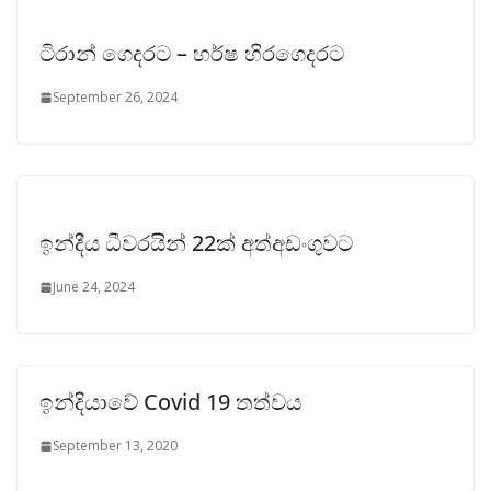
ටිරාන් ගෙදරට – හර්ෂ හිරගෙදරට
September 26, 2024
ඉන්දීය ධීවරයින් 22ක් අත්අඩංගුවට
June 24, 2024
ඉන්දියාවේ Covid 19 තත්වය
September 13, 2020