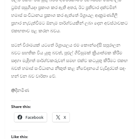
ට්‍රම්ප් පසු­ගි­යදා ප්‍රකාශ කර ඇති අතර, ඊට ප්‍රති­චාර දක්ව­මින්
හමාස් සංවි­ධා­නය ප්‍රකාශ කර ඇත්තේ ඊශ්‍රා­යල ආක්‍ර­ම­ණ­ශිලී
ප්‍රහාර නැවැ­ත්වී­මට ඕනෑම පාර්ශ්ව­ය­කින් ලබා දෙන අව­ස්ථා­ව­කට
එක­ඟ­තාව පළ කරන බවය.
සටන් විරා­ම­යක් යටතේ ඊශ්‍රා­ය­ලය එම කොන්දේසි සපු­රා­ලන
බවට සහ­තික විය යුතු බවත්, පුළුල් ගිවි­සු­මක් ක්‍රියා­ත්මක කිරීම
සඳහා මැදි­හත් පාර්ශ්ව­ක­රු­වන් සමඟ එක්ව කට­යුතු කිරී­මට එකඟ
බවත් හමාස් සංවි­ධා­නය නිකුත් කළ නිවේ­ද­නයේ වැඩි­දු­ර­ටත් සඳ­
හන් වන බව වාර්තා වේ.
@දිනමිණ
Share this:
Facebook
X
Like this: