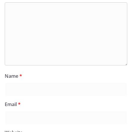
Name
*
Email
*