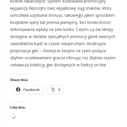
kodów rabatowych. System Kodowania promocyjny
wyjąwszy depozytu owo wyjątkowy ciąg znaków, który
umożliwia uzyskanie bonusu, takowego jakim sposobem
bezpłatne spiny lub premia pieniężny, bez konieczności
dokonywania wpłaty na swe konto. Często są ów lampy
dostępne w obrębie specjalnych promocji gwoli świeżych
zawodników bądź w czasie świątecznym. Atrakcyjna
propozycja gier – dzisiejsze kasyno na żywo podąża
zbytnio oczekiwaniami gracza oferując raz zbytnio razem
ciekawszą kolekcję gier dostępnych w funkcji on-line.
Share this:
Facebook
X
Like this:
Loading…