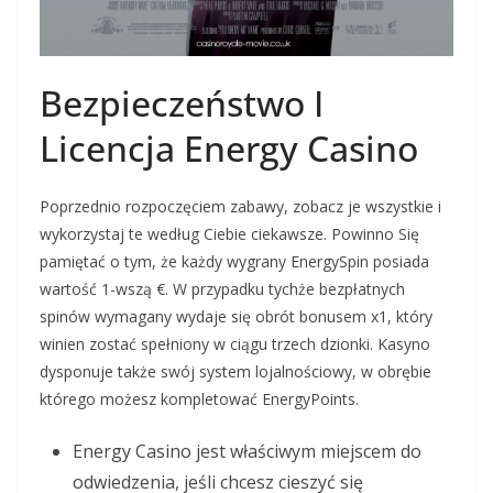
Bezpieczeństwo I
Licencja Energy Casino
Poprzednio rozpoczęciem zabawy, zobacz je wszystkie i
wykorzystaj te według Ciebie ciekawsze. Powinno Się
pamiętać o tym, że każdy wygrany EnergySpin posiada
wartość 1-wszą €. W przypadku tychże bezpłatnych
spinów wymagany wydaje się obrót bonusem x1, który
winien zostać spełniony w ciągu trzech dzionki. Kasyno
dysponuje także swój system lojalnościowy, w obrębie
którego możesz kompletować EnergyPoints.
Energy Casino jest właściwym miejscem do
odwiedzenia, jeśli chcesz cieszyć się