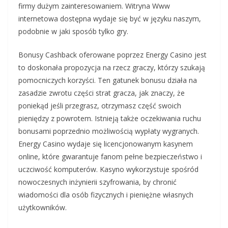
firmy dużym zainteresowaniem. Witryna Www
internetowa dostępna wydaje się być w języku naszym,
podobnie w jaki sposób tylko gry.
Bonusy Cashback oferowane poprzez Energy Casino jest
to doskonała propozycja na rzecz graczy, którzy szukają
pomocniczych korzyści. Ten gatunek bonusu działa na
zasadzie zwrotu części strat gracza, jak znaczy, że
poniekąd jeśli przegrasz, otrzymasz część swoich
pieniędzy z powrotem. Istnieją także oczekiwania ruchu
bonusami poprzednio możliwością wypłaty wygranych.
Energy Casino wydaje się licencjonowanym kasynem
online, które gwarantuje fanom pełne bezpieczeństwo i
uczciwość komputerów. Kasyno wykorzystuje spośród
nowoczesnych inżynierii szyfrowania, by chronić
wiadomości dla osób fizycznych i pieniężne własnych
użytkowników.