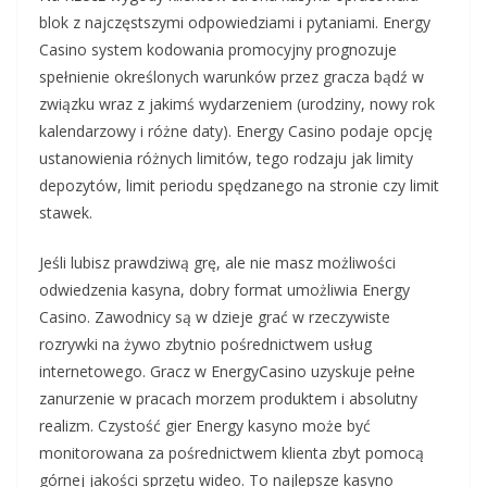
blok z najczęstszymi odpowiedziami i pytaniami. Energy
Casino system kodowania promocyjny prognozuje
spełnienie określonych warunków przez gracza bądź w
związku wraz z jakimś wydarzeniem (urodziny, nowy rok
kalendarzowy i różne daty). Energy Casino podaje opcję
ustanowienia różnych limitów, tego rodzaju jak limity
depozytów, limit periodu spędzanego na stronie czy limit
stawek.
Jeśli lubisz prawdziwą grę, ale nie masz możliwości
odwiedzenia kasyna, dobry format umożliwia Energy
Casino. Zawodnicy są w dzieje grać w rzeczywiste
rozrywki na żywo zbytnio pośrednictwem usług
internetowego. Gracz w EnergyCasino uzyskuje pełne
zanurzenie w pracach morzem produktem i absolutny
realizm. Czystość gier Energy kasyno może być
monitorowana za pośrednictwem klienta zbyt pomocą
górnej jakości sprzętu wideo. To najlepsze kasyno