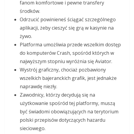
fanom komfortowe i pewne transfery
środków.
Odrzucić powinieneś ściągać szczególnego
aplikacji, żeby cieszyć się grą w kasynie na
żywo.
Platforma umożliwia przede wszelkim dostęp
do komputerów Crash, spośród których w
najwyższym stopniu wyróżnia się Aviator.
Wystrój graficzny, chociaż pozbawiony
wszelkich bajeranckich grafik, jest jednakże
naprawdę niezły.
Zawodnicy, którzy decydują się na
użytkowanie spośród tej platformy, muszą
być świadomi obowiązujących na terytorium
polski przepisów dotyczących hazardu
sieciowego.