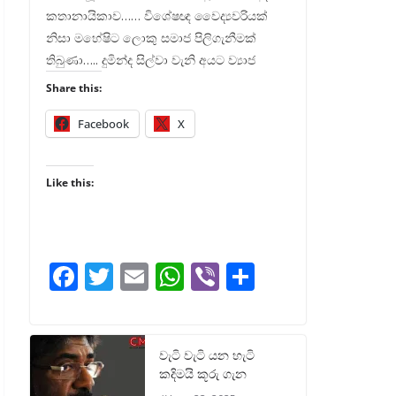
කතානායිකාව…… විශේෂඥ වෛද්‍යවරියක්
නිසා මහේෂිට ලොකු සමාජ පිලිගැනීමක්
තිබුණා….. දුමින්ද සිල්වා වැනි අයට ව්‍යාජ
Share this:
Facebook
X
Like this:
F
T
E
W
Vi
S
ac
w
m
h
b
h
e
itt
ai
at
er
ar
b
er
l
s
e
වැටි වැටි යන හැටි
කදිමයි කූරු ගැන
o
A