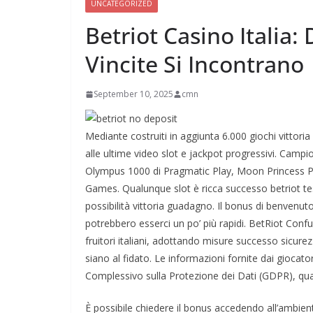
UNCATEGORIZED
Betriot Casino Italia:
Vincite Si Incontrano
September 10, 2025
cmn
Mediante costruiti in aggiunta 6.000 giochi vittoria 
alle ultime video slot e jackpot progressivi. Camp
Olympus 1000 di Pragmatic Play, Moon Princess Po
Games. Qualunque slot è ricca successo betriot tes
possibilità vittoria guadagno. Il bonus di benvenuto
potrebbero esserci un po’ più rapidi. BetRiot Confu
fruitori italiani, adottando misure successo sicure
siano al fidato. Le informazioni fornite dai gioca
Complessivo sulla Protezione dei Dati (GDPR), qual
È possibile chiedere il bonus accedendo all’ambient