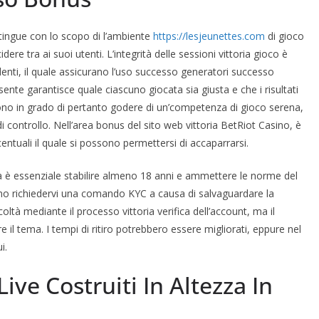
istingue con lo scopo di l’ambiente
https://lesjeunettes.com
di gioco
re tra ai suoi utenti. L’integrità delle sessioni vittoria gioco è
denti, il quale assicurano l’uso successo generatori successo
nte garantisce quale ciascuno giocata sia giusta e che i risultati
 sono in grado di pertanto godere di un’competenza di gioco serena,
di controllo. Nell’area bonus del sito web vittoria BetRiot Casino, è
centuali il quale si possono permettersi di accaparrarsi.
ma è essenziale stabilire almeno 18 anni e ammettere le norme del
mo richiedervi una comando KYC a causa di salvaguardare la
oltà mediante il processo vittoria verifica dell’account, ma il
e il tema. I tempi di ritiro potrebbero essere migliorati, eppure nel
i.
ve Costruiti In Altezza In