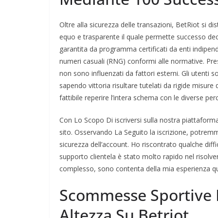
Oltre alla sicurezza delle transazioni, BetRiot si d
equo e trasparente il quale permette successo decide
garantita da programma certificati da enti indipen
numeri casuali (RNG) conformi alle normative. Prese
non sono influenzati da fattori esterni. Gli utenti
sapendo vittoria risultare tutelati da rigide misure 
fattibile reperire l’intera schema con le diverse per
Con Lo Scopo Di iscriversi sulla nostra piattafor
sito. Osservando La Seguito la iscrizione, potrem
sicurezza dell’account. Ho riscontrato qualche diffic
supporto clientela è stato molto rapido nel risolver
complesso, sono contenta della mia esperienza qu
Scommesse Sportive Li
Altezza Su Betriot