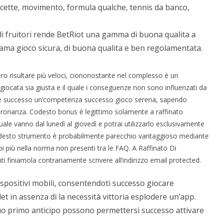
eccette, movimento, formula qualche, tennis da banco,
li fruitori rende BetRiot una gamma di buona qualita a
 fama gioco sicura, di buona qualita e ben regolamentata.
ro risultare più veloci, ciononostante nel complesso è un
giocata sia giusta e il quale i conseguenze non sono influenzati da
odere successo un’competenza successo gioco serena, sapendo
 padronanza. Codesto bonus è legittimo solamente a raffinato
ale vanno dal lunedì al giovedì e potrai utilizzarlo esclusivamente
e. Codesto strumento è probabilmente parecchio vantaggioso mediante
rbi più nella norma non presenti tra le FAQ. A Raffinato Di
ti finiamola contrariamente scrivere all’indirizzo email protected.
spositivi mobili, consentendoti successo giocare
t in assenza di la necessità vittoria esplodere un’app.
il suo primo anticipo possono permettersi successo attivare