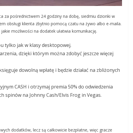
a za pośrednictwem 24 godziny na dobę, siedmiu dzionki w
em obsługi klienta zbytnio pomocą czatu na żywo albo e-maila.
 jakie możliwości na dodatek ułatwia komunikację.
u tylko jak w klasy desktopowej.
arzenia, dzięki którym można zdobyć jeszcze więcej
księguje dowolną wpłatę i będzie działać na zbliżonych
cyjnym CASH i otrzymaj premia 50% do odwiedzenia
ch spinów na Johnny Cash/Elvis Frog in Vegas.
wych dodatków, lecz są całkowicie bezpłatne, więc gracze