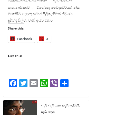
මහේෂි සූරසිංහ විජේරත්න….. ඇය තමයි අද
කතානායිකාව…… විශේෂඥ වෛද්‍යවරියක් නිසා
මහේෂිට ලොකු සමාජ පිලිගැනීමක් තිබුණා…..
දුමින්ද සිල්වා වැනි අයට ව්‍යාජ
Share this:
Facebook
X
Like this:
F
T
E
W
Vi
S
ac
w
m
h
b
h
e
itt
ai
at
er
ar
b
er
l
s
e
වැටි වැටි යන හැටි කදිමයි
කූරු ගැන