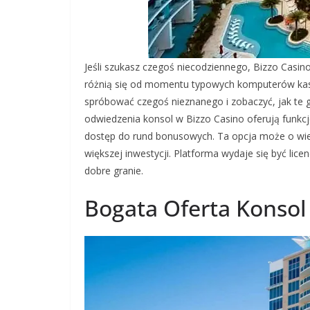
Jeśli szukasz czegoś niecodziennego, Bizzo Casin
różnią się od momentu typowych komputerów kas
spróbować czegoś nieznanego i zobaczyć, jak te 
odwiedzenia konsol w Bizzo Casino oferują funk
dostęp do rund bonusowych. Ta opcja może o wi
większej inwestycji. Platforma wydaje się być lic
dobre granie.
Bogata Oferta Konsol