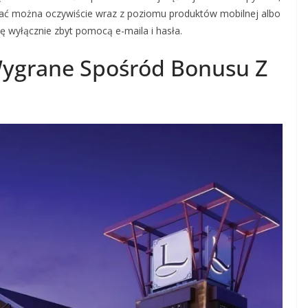
onać można oczywiście wraz z poziomu produktów mobilnej albo
ię wyłącznie zbyt pomocą e-maila i hasła.
ygrane Spośród Bonusu Z