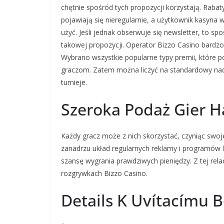
chętnie spośród tych propozycji korzystają. Rab
pojawiają się nieregularnie, a użytkownik kasyna
użyć. Jeśli jednak obserwuje się newsletter, to 
takowej propozycji. Operator Bizzo Casino bardzo
Wybrano wszystkie popularne typy premii, które p
graczom. Zatem można liczyć na standardowy nad
turnieje.
Szeroka Podaż Gier 
Każdy gracz może z nich skorzystać, czyniąc swo
zanadrzu układ regularnych reklamy i programów l
szansę wygrania prawdziwych pieniędzy. Z tej rela
rozgrywkach Bizzo Casino.
Details K Uvítacímu 