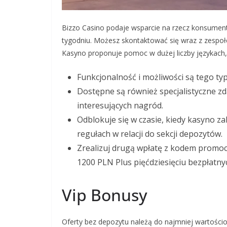
Bizzo Casino podaje wsparcie na rzecz konsument
tygodniu. Możesz skontaktować się wraz z zespoł
Kasyno proponuje pomoc w dużej liczby językach,
Funkcjonalność i możliwości są tego typ
Dostępne są również specjalistyczne zd
interesujących nagród.
Odblokuje się w czasie, kiedy kasyno za
regułach w relacji do sekcji depozytów.
Zrealizuj drugą wpłatę z kodem promo
1200 PLN Plus pięćdziesięciu bezpłatny
Vip Bonusy
Oferty bez depozytu należą do najmniej wartościo