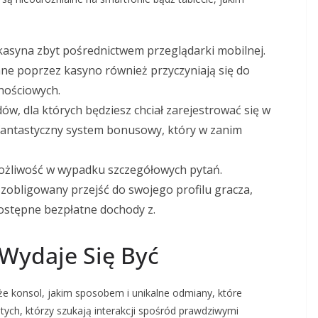
asyna zbyt pośrednictwem przeglądarki mobilnej.
ane poprzez kasyno również przyczyniają się do
nościowych.
, dla których będziesz chciał zarejestrować się w
e fantastyczny system bonusowy, który w zanim
 możliwość w wypadku szczegółowych pytań.
zobligowany przejść do swojego profilu gracza,
ostępne bezpłatne dochody z.
 Wydaje Się Być
e konsol, jakim sposobem i unikalne odmiany, które
ych, którzy szukają interakcji spośród prawdziwymi