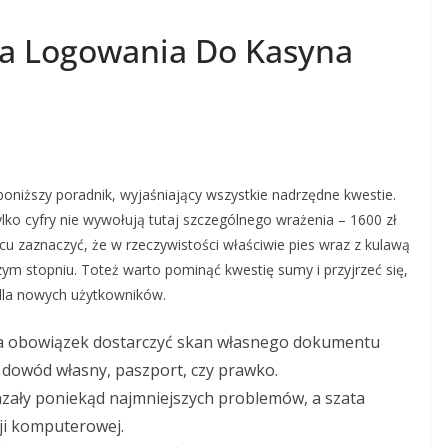
a Logowania Do Kasyna
oniższy poradnik, wyjaśniający wszystkie nadrzędne kwestie.
ylko cyfry nie wywołują tutaj szczególnego wrażenia – 1600 zł
u zaznaczyć, że w rzeczywistości właściwie pies wraz z kulawą
zym stopniu. Toteż warto pominąć kwestię sumy i przyjrzeć się,
la nowych użytkowników.
ma obowiązek dostarczyć skan własnego dokumentu
dowód własny, paszport, czy prawko.
zały poniekąd najmniejszych problemów, a szata
sji komputerowej.