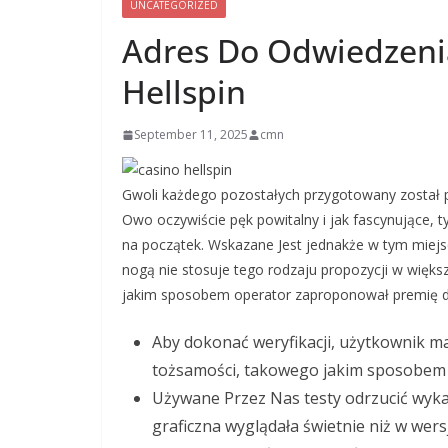
UNCATEGORIZED
Adres Do Odwiedzeni
Hellspin
September 11, 2025
cmn
Gwoli każdego pozostałych przygotowany został p
Owo oczywiście pęk powitalny i jak fascynujące, t
na początek. Wskazane Jest jednakże w tym miejsc
nogą nie stosuje tego rodzaju propozycji w więks
jakim sposobem operator zaproponował premię d
Aby dokonać weryfikacji, użytkownik 
tożsamości, takowego jakim sposobem 
Używane Przez Nas testy odrzucić wyka
graficzna wyglądała świetnie niż w wer