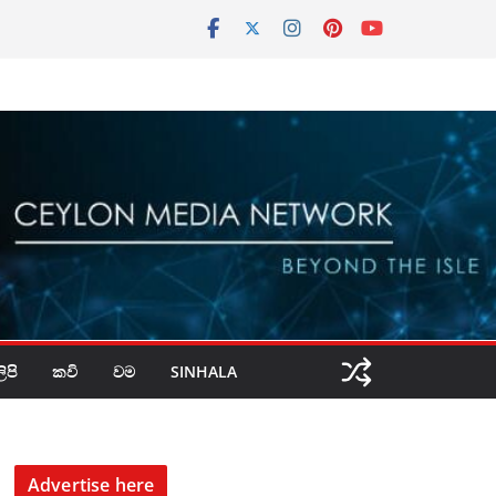
පි
කවි
වම
SINHALA
Advertise here