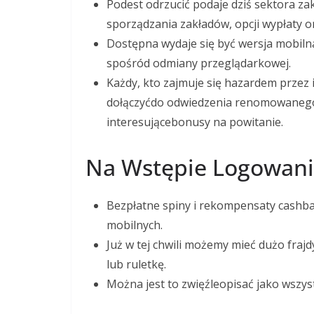
Podest odrzucić podaje dziś sektora za
sporządzania zakładów, opcji wypłaty o
Dostępna wydaje się być wersja mobilna
spośród odmiany przeglądarkowej.
Każdy, kto zajmuje się hazardem przez i
dołączyćdo odwiedzenia renomowanego 
interesującebonusy na powitanie.
Na Wstępie Logowani
Bezpłatne spiny i rekompensaty cashb
mobilnych.
Już w tej chwili możemy mieć dużo fraj
lub ruletkę.
Można jest to zwięźleopisać jako wszys