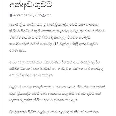
අත්අඩංගුවට
September 20, 2025
cmn
සමාජ ක්‍රියාකාරිකයකු වූ ඩෑන් ප්‍රියසාද්ට වෙඩි තබා ඝාතනය
කිරීමේ සිද්ධියේ කුලී ඝාතකයා කෑගල්ල රංවල ප්‍රදේශයේ නිවාඩු
නිකේතනයක සැඟවී සිටිය දී කෑගල්ල විශේෂ පොලිස්
කණ්ඩායමක් මගින් පෙරේදා (18 වැනිදා) රාත්‍රි අත්අඩංගුවට
ගෙන ඇත.
මෙම කුලී ඝාතකයාට රැකවරණය දීම සහ ආධාර අනුබල දීම
සම්බන්ධයෙන් කාන්තාවක් සහ නිවාඩු නිකේතනය හිමිකරු ද
පොලිස් අත්අඩංගුවට පත්වූහ.
වැල්ලේ සාරංග නමැති පාතාල නායකයාගේ නියෝග මත තමන්
ඩෑන් ප්‍රියසාද්ට වෙඩි තබා ඝාතනය කළ බව අත්අඩංගුවට ගත්
සැකකරු ප්‍රශ්න කිරීම් හමුවේ ප්‍රකාශ කර ඇත.
විදේශගතව සිටින වැල්ලේ සාරංග ලබාදුන් නියෝගයක් මත