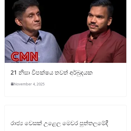
21 නිසා විපක්ෂය තවත් අර්බුදයක
November 4, 2025
රාජ්‍ය වෙසක් උළෙල මෙවර පුත්තලමේදී