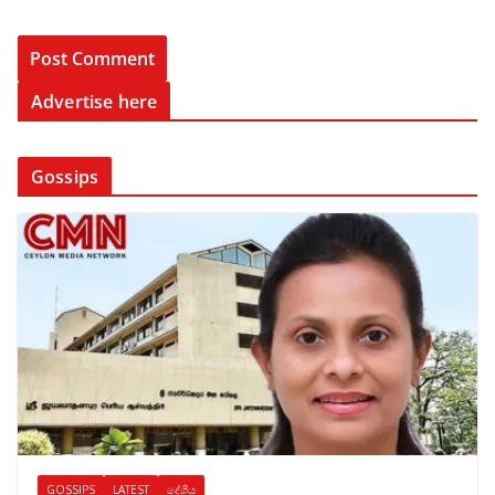
Advertise here
Gossips
GOSSIPS
LATEST
දේශීය