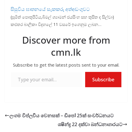
සිසුවිය ඝාතනයේ සැකකරු අත්අඩංගුවට
(සුමිත් පොතුපිටිය,බිමල් ශ්‍යාමන් ජයසිංහ සහ තුසිත ද සිල්වා)
කළුතර බාලිකා විදුහලේ 11 වසරේ ඉගෙනුම ලබන…
Discover more from
cmn.lk
Subscribe to get the latest posts sent to your email.
Type your email…
Subscribe
ලංගම විප්ලවීය වෙනසක් – ඩිපෝ 25ක් සංවර්ධනයට
ශෂින්ද්‍ර 22 දක්වා බන්ධනාගාරයට