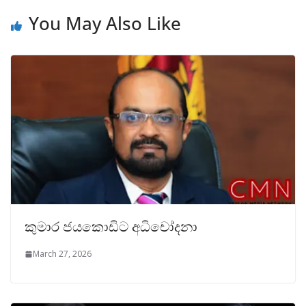
You May Also Like
කුමාර ජයකොඩිට අධිචෝදනා
March 27, 2026