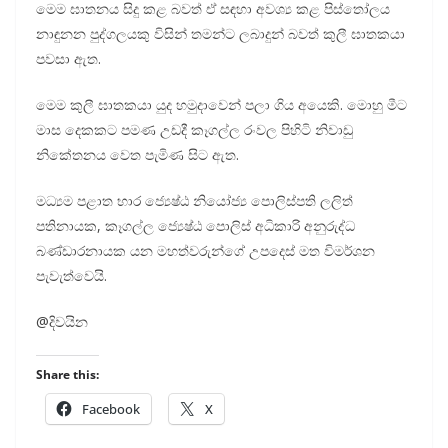
මෙම ඝාතනය සිදු කළ බවත් ඒ සඳහා අවශ්‍ය කළ පිස්තෝලය
නාඳුනන පුද්ගලයකු විසින් තමන්ට ලබාදුන් බවත් කුලී ඝාතකයා
පවසා ඇත.
මෙම කුලී ඝාතකයා යුද හමුදාවෙන් පලා ගිය අයෙකි. මොහු මීට
මාස දෙකකට පමණ උඩදී කෑගල්ල රංවල පිහිටි නිවාඩු
නිකේතනය වෙත පැමිණ සිට ඇත.
මධ්‍යම පළාත භාර ජ්‍යෙෂ්ඨ නියෝජ්‍ය පොලිස්පති ලලිත්
පතිනායක, කෑගල්ල ජ්‍යෙෂ්ඨ පොලිස් අධිකාරි අනුරුද්ධ
බණ්ඩාරනායක යන මහත්වරුන්ගේ උපදෙස් මත විමර්ශන
පැවැත්වෙයි.
@දිවයින
Share this:
Facebook
X