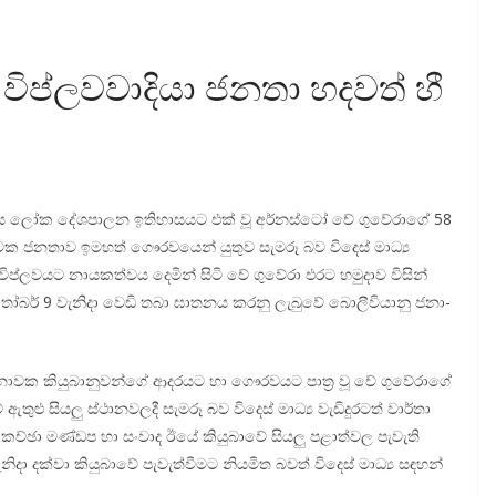
විප්ලවවාදියා ජනතා හදවත් හී
ා ලෙස ලෝක දේශ­පා­ලන ඉති­හා­ස­යට එක් වූ අර්නස්ටෝ චේ ගුවේ­රාගේ 58
වක ජන­තාව ඉම­හත් ගෞර­ව­යෙන් යුතුව සැමරූ බව විදෙස් මාධ්‍ය
ිප්ල­ව­යට නාය­ක­ත්වය දෙමින් සිටි චේ ගුවේරා එරට හමු­දාව විසින්
ෝ­බර් 9 වැනිදා වෙඩි තබා ඝාත­නය කරනු ලැබුවේ බොලී­වි­යානු ජනා­
ා­වක කියු­බා­නු­වන්ගේ ආද­ර­යට හා ගෞර­ව­යට පාත්‍ර වූ චේ ගුවේ­රාගේ
ුළු සියලු ස්ථාන­ව­ලදී සැමරූ බව විදෙස් මාධ්‍ය වැඩි­දු­ර­ටත් වාර්තා
 සාකච්ඡා මණ්ඩප හා සංවාද ඊයේ කියු­බාවේ සියලු පළා­ත්වල පැවැති
ා දක්වා කියු­බාවේ පැවැත්වී­මට නිය­මිත බවත් විදෙස් මාධ්‍ය සඳ­හන්