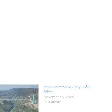
සම්බාධක පනවා ආධාර ලබාදීමේ
විහිළුව
November 6, 2025
In "Latest"