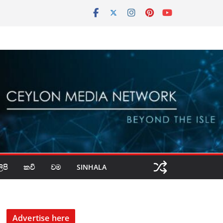
පි
කවි
වම
SINHALA
Advertise here