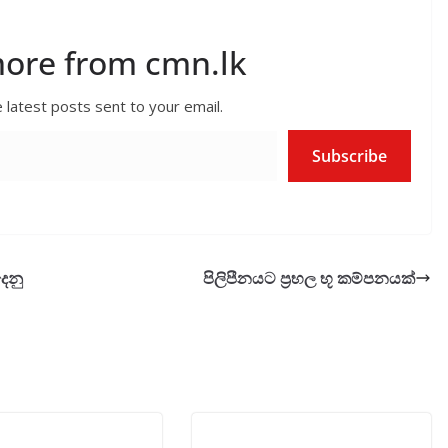
more from cmn.lk
 latest posts sent to your email.
Subscribe
ෙනු
පිලිපීනයට ප්‍රභල භූ කම්පනයක්