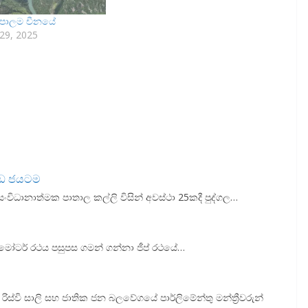
පාලම චීනයේ
29, 2025
වැඩ ජයටම
ිධානාත්මක පාතාල කල්ලි විසින් අවස්ථා 25කදී පුද්ගල…
ගේ මෝටර් රථය පසුපස ගමන් ගන්නා ජීප් රථයේ…
්වි සාලි සහ ජාතික ජන බලවේගයේ පාර්ලිමේන්තු මන්ත්‍රීවරුන්