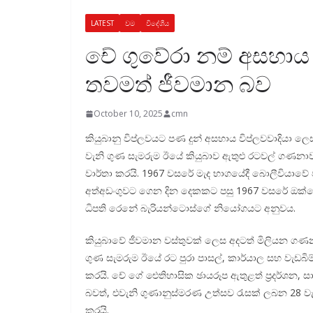
LATEST
වම
විදේශීය
චේ ගුවේරා නම් අසහාය 
තවමත් ජීවමාන බව
October 10, 2025
cmn
කියු­බානු විප්ල­ව­යට පණ දුන් අස­හාය විප්ලව­වා­දිය
වැනි ගුණ සැම­රුම ඊයේ කියු­බාව ඇතුළු රට­වල් ගණ­නා­
වාර්තා කරයි. 1967 වසරේ මැද භාග­යේදී බොලී­වි­යාවේ ව
අත්අ­ඩං­ගු­වට ගෙන දින දෙක­කට පසු 1967 වසරේ ඔක්ත
ධි­පති රෙනේ බැරි­ය­න්ටොස්ගේ නියෝ­ග­යට අනු­වය.
කියු­බාවේ ජීව­මාන වස්තු­වක් ලෙස අද­ටත් මිලි­යන ගණ­න
ගුණ සැම­රුම ඊයේ රට පුරා පාසල්, කාර්යාල සහ වැඩ­බිම් ඇත
කරයි. චේ ගේ ඓති­හා­සික ඡාය­රූප ඇතු­ළත් ප්‍රද­ර්ශන,
බවත්, එවැනි ගුණා­නු­ස්ම­රණ උත්සව රැසක් ලබන 28 වැනිද
කරයි.