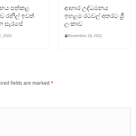
භය පත්කළ
ආහාර උද්ධමනය
දව රනිල් ඉවත්
ඉහළම රටවල් අතරට ශ්‍රී
න සැරසේ
ලංකාව
1, 2023
November 28, 2022
ired fields are marked
*