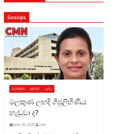
Gossips
GOSSIPS
LATEST
දේශීය
මලකුණ ලඟදි ගිජුලිහිණිය
හැඬුවා ද?
June 26, 2025
cmn