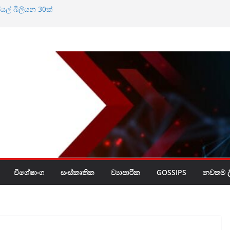
ියල් බිලියන 30ක්
්න බැහැ
විශේෂාංග
සංස්කෘතික
ව්‍යාපාරික
GOSSIPS
නවතම ලි