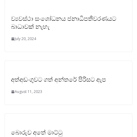
ව්‍යවස්ථා සංශෝධනය ජනාධිපතිවරණයට
බාධාවක් නැහැ
July 20, 2024
අත්අඩංගුවට ගත් අන්තරේ පිරිසට ඇප
August 11, 2023
බොරුව අතේ මාට්ටු