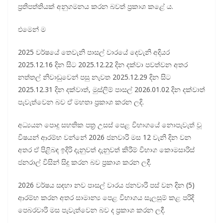
ප්‍රතිපත්තියක් අනුගමනය කරන බවත් ප්‍රකාශ කළේ ය.
එමෙන් ම
2025 වර්ෂයේ තෙවැනි පාසල් වාරයේ දෙවැනි අදියර
2025.12.16 දින සිට 2025.12.22 දින දක්වා පවත්වන අතර
නත්තල් නිවාඩුවෙන් පසු නැවත 2025.12.29 දින සිට
2025.12.31 දින දක්වාත්, මුස්ලිම් පාසල් 2026.01.02 දින දක්වාත්
පැවැත්වෙන බව ඒ මහතා ප්‍රකාශ කරන ලදි.
අධ්‍යයන පොදු සහතික පත්‍ර උසස් පෙළ විභාගයේ නොපැවැත් වූ
විෂයන් ආරම්භ වන්නේ 2026 ජනවාරි මස 12 වැනි දින වන
අතර ඒ පිළිබඳ ඉදිරි දැනුවත් දැනුවත් කිරීම් විභාග කොමසාරිස්
ජනරාල් විසින් සිදු කරන බව ප්‍රකාශ කරන ලදී.
2026 වර්ෂය සඳහා නව පාසල් වාරය ජනවාරි පස් වන දින (5)
ආරම්භ කරන අතර සාමාන්‍ය පෙළ විභාගය සැලසුම් කළ පරිදි
පෙබරවාරි මස පැවැත්වෙන බව ද ප්‍රකාශ කරන ලදී.