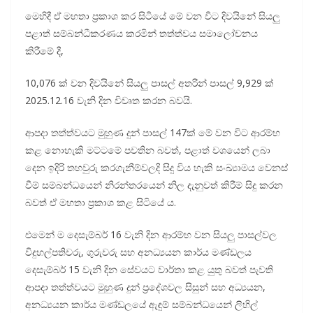
මෙහිදී ඒ මහතා ප්‍රකාශ කර සිටියේ මේ වන විට දිවයිනේ සියලු
පළාත් සම්බන්ධීකරණය කරමින් තත්ත්වය සමාලෝචනය
කිරීමේ දී,
10,076 ක් වන දිවයිනේ සියලු පාසල් අතරින් පාසල් 9,929 ක්
2025.12.16 වැනි දින විවෘත කරන බවයි.
ආපදා තත්ත්වයට මුහුණ දුන් පාසල් 147ක් මේ වන විට ආරම්භ
කළ නොහැකි මට්ටමේ පවතින බවත්, පළාත් වශයෙන් ලබා
දෙන ඉදිරි තහවුරු කරගැනීම්වලදි සිදු විය හැකි සංඛ්‍යාමය වෙනස්
වීම් සම්බන්ධයෙන් නිරන්තරයෙන් නිල දැනුවත් කිරීම් සිදු කරන
බවත් ඒ මහතා ප්‍රකාශ කළ සිටියේ ය.
එමෙන් ම දෙසැම්බර් 16 වැනි දින ආරම්භ වන සියලු පාසල්වල
විදුහල්පතිවරු, ගුරුවරු සහ අනධ්‍යයන කාර්ය මණ්ඩලය
දෙසැම්බර් 15 වැනි දින සේවයට වාර්තා කළ යුතු බවත් පැවති
ආපදා තත්ත්වයට මුහුණ දුන් ප්‍රදේශවල සිසුන් සහ අධ්‍යයන,
අනධ්‍යයන කාර්ය මණ්ඩලයේ ඇඳුම් සම්බන්ධයෙන් ලිහිල්