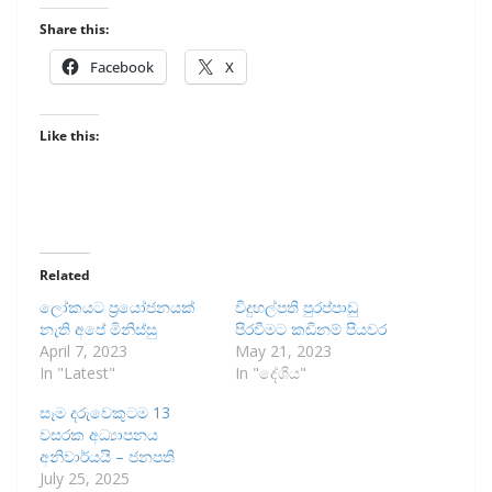
Share this:
Facebook
X
Like this:
Related
ලෝකයට ප්‍රයෝජනයක්
විදුහල්පති පුරප්පාඩු
නැති අපේ මිනිස්සු
පිරවීමට කඩිනම් පියවර
April 7, 2023
May 21, 2023
In "Latest"
In "දේශීය"
සෑම දරුවෙකුටම 13
වසරක අධ්‍යාපනය
අනිවාර්යයි – ජනපති
July 25, 2025