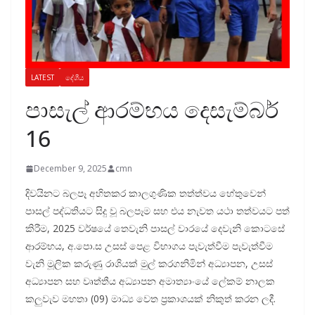
LATEST
දේශීය
පාසැල් ආරම්භය දෙසැම්බර්
16
December 9, 2025
cmn
දිවයිනට බලපෑ අහිතකර කාලගුණික තත්ත්වය හේතුවෙන්
පාසල් පද්ධතියට සිදු වූ බලපෑම සහ එය නැවත යථා තත්වයට පත්
කිරීම, 2025 වර්ෂයේ තෙවැනි පාසල් වාරයේ දෙවැනි කොටසේ
ආරම්භය, අ.පො.ස උසස්‍ පෙළ විභාගය පැවැත්වීම පැවැත්වීම
වැනි මූලික කරුණු රාශියක් මුල් කරගනිමින් අධ්‍යාපන, උසස්
අධ්‍යාපන සහ වෘත්තීය අධ්‍යාපන අමාත්‍යාංයේ ලේකම් නාලක
කලුවැව මහතා (09) මාධ්‍ය වෙත ප්‍රකාශයක් නිකුත් කරන ලදී.