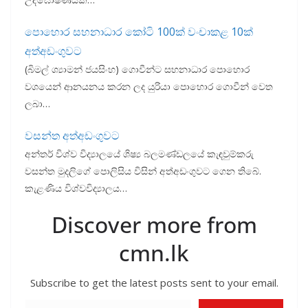
පොහොර සහනාධාර කෝටි 100ක් වංචාකළ 10ක්
අත්අඩංගුවට
(බිමල් ශ්‍යාමන් ජයසිංහ) ගොවීන්ට සහනාධාර පොහොර
වශයෙන් ආනයනය කරන ලද යුරියා පොහොර ගොවීන් වෙත
ලබා…
වසන්ත අත්අඩංගුවට
අන්තර් විශ්ව විද්‍යාලයේ ශිෂ්‍ය බලමණ්ඩලයේ කැඳවුම්කරු
වසන්ත මුදලිගේ පොලිසිය විසින් අත්අඩංගුවට ගෙන තිබේ.
කැළණිය විශ්වවිද්‍යාලය…
Discover more from
cmn.lk
Subscribe to get the latest posts sent to your email.
Type your email…