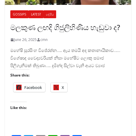
GOSSIPS
LATEST
දේශීය
මලකුණ ලඟදි ගිජුලිහිණිය හැඬුවා ද?
June 26, 2025
cmn
මහේෂි සූරසිංහ විජේරත්න….. ඇය තමයි අද කතානායිකාව……
විශේෂඥ වෛද්‍යවරියක් නිසා මහේෂිට ලොකු සමාජ
පිලිගැනීමක් තිබුණා….. දුමින්ද සිල්වා වැනි අයට ව්‍යාජ
Share this:
Facebook
X
Like this: