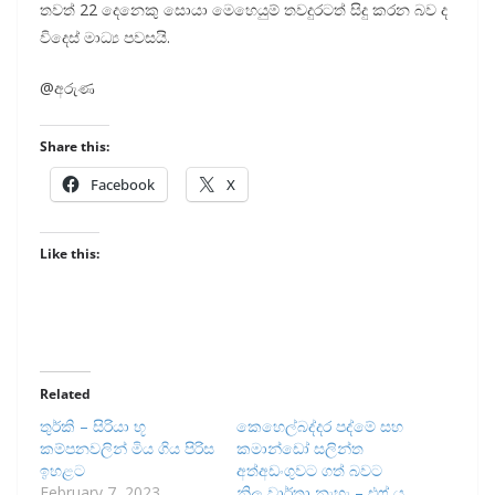
තවත් 22 දෙනෙකු සොයා මෙහෙයුම් තවදුරටත් සිදු කරන බව ද
විදෙස් මාධ්‍ය පවසයි.
@අරුණ
Share this:
Facebook
X
Like this:
Related
තුර්කි – සිරියා භූ
කෙහෙල්බද්දර පද්මේ සහ
කම්පනවලින් මිය ගිය පිරිස
කමාන්ඩෝ සලින්ත
ඉහළට
අත්අඩංගුවට ගත් බවට
February 7, 2023
නිල වාර්තා නැහැ – එෆ් යූ