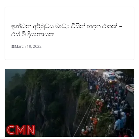
ඉන්ධන අර්බුධය මාධ්‍ය විසින් හදන එකක් –
එස් බී දිසානායක
March 19, 2022