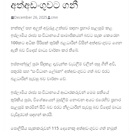
අත්අඩංගුවට ගනී
December 26, 2025
cmn
නත්තල් සහ අලුත් අවුරුදු උත්සව සඳහා ප්‍රහාර සැලසුම් කළ
ඉස්ලාමීය රාජ්‍ය සංවිධානයේ සාමාජිකයන් බවට සැක කෙරෙන
100කට අධික පිරිසක් තුර්කි බළධාරීන් විසින් අත්අඩංගුවට ගෙන
ඇති බව විදෙස් මාධ්‍ය වාර්තා කර තිබේ.
ඉස්තාන්බුල් පුරා සිදුකළ දැවැන්ත වැටලීම් වලින් පසු ගිනි අවි,
පතුරම් සහ “සංවිධාන ලේඛන” අත්අඩංගුවට ගත් බව එරට
බළධාරින් පැවසු බව වාර්තා වේ.
ඉස්ලාමීය රාජ්‍ය සංවිධානයේ ආධාරකරුවන් මෙම සතියේ
තුර්කිය පුරා, විශේෂයෙන් මුස්ලිම් නොවන අයට එරෙහිව ප්‍රහාර
සැලසුම් කරමින් සිටි බව එරට නිලධාරීන් පැවසු බව විදෙස් මාධ්‍ය
වැඩිදුරටත් සඳහන් කරයි.
පොලිසිය සැකකරුවන් 115 දෙනෙකු අත්අඩංගුවට ගත් නමුත්