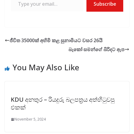
Subscribe
ජීවිත 35000ක් අහිමි කළ සුනාමියට වසර 26යි
බැකෝ සමන්ගේ බිරිදට ඇප
You May Also Like
KDU අනතුර – රියදුරු බලපත්‍රය අත්හිටුවපු
එකක්
November 5, 2024