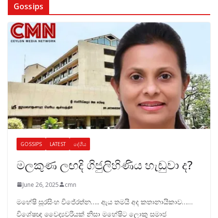
Gossips
GOSSIPS
LATEST
දේශීය
මලකුණ ලඟදි ගිජුලිහිණිය හැඬුවා ද?
June 26, 2025
cmn
මහේෂි සූරසිංහ විජේරත්න….. ඇය තමයි අද කතානායිකාව……
විශේෂඥ වෛද්‍යවරියක් නිසා මහේෂිට ලොකු සමාජ