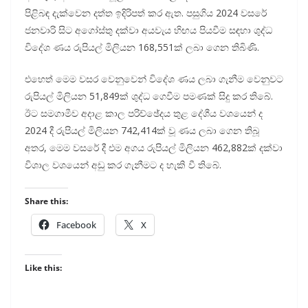
පිළිබඳ දැක්වෙන දත්ත ඉදිරිපත් කර ඇත. පසුගිය 2024 වසරේ
ජනවාරි සිට අගෝස්තු දක්වා අයවැය හිඟය පියවීම සඳහා ශුද්ධ
විදේශ ණය රුපියල් මිලියන 168,551ක් ලබා ගෙන තිබිණි.
එහෙත් මෙම වසර වෙනුවෙන් විදේශ ණය ලබා ගැනීම වෙනුවට
රුපියල් මිලියන 51,849ක් ශුද්ධ ගෙවීම පමණක් සිදු කර තිබේ.
ඊට සමගාමීව අදාළ කාල පරිච්ඡේදය තුළ දේශීය වශයෙන් ද
2024 දී රුපියල් මිලියන 742,414ක් වූ ණය ලබා ගෙන තිබූ
අතර, මෙම වසරේ දී එම අගය රුපියල් මිලියන 462,882ක් දක්වා
විශාල වශයෙන් අඩු කර ගැනීමට ද හැකි වී තිබේ.
Share this:
Facebook
X
Like this: