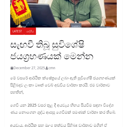
LATEST
දේශීය
සැඟවී තිබූ සුවිශේෂි
ජයග්‍රහණයක් මෙන්න
December 27, 2025
cmn
මේ වසරේ ආර්ථික ක්ෂේත්‍රයේ ලබා ඇති සුවිශේෂී ජයගහණයක්
පිළිබදව ලංකා ටෘෘත් වෙබ් අඩවිය වාර්තා කරයි. එම වාර්තාව
පහතින්,
ගෙවී යන 2025 වසර තුළ දී අයවැය හිඟය පියවීම සඳහා විදේශ
ණය නොගෙන ශුද්ධ ආපසු ගෙවීමක් පමණක් වාර්තා කර තිබේ.
අයවැය, ආර්ථික සහ මූල්‍ය තත්වය පිළිබඳ වාර්තාව මගින් ඒ