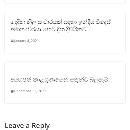
දෙදින නිල සංචාරයක් සඳහා ඉන්දීය විදෙස්
අමාත්‍යවරයා හෙට දින දිවයිනට
January 4, 2021
අයහපත් කාළගුණයෙන් සතුන්ට බලපෑම්
December 12, 2022
Leave a Reply