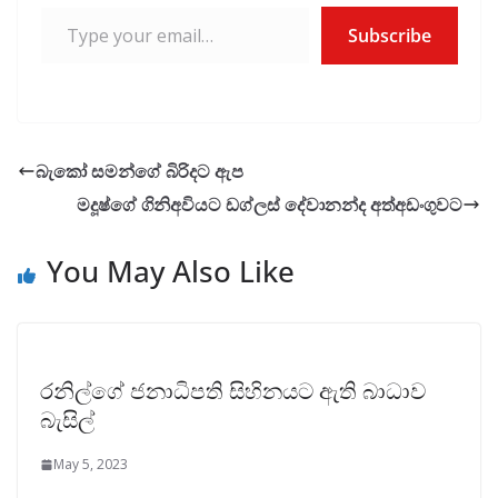
Type your email…
Subscribe
බැකෝ සමන්ගේ බිරිදට ඇප
මදූෂ්ගේ ගිනිඅවියට ඩග්ලස් දේවානන්ද අත්අඩංගුවට
You May Also Like
රනිල්ගේ ජනාධිපති සිහිනයට ඇති බාධාව
බැසිල්
May 5, 2023