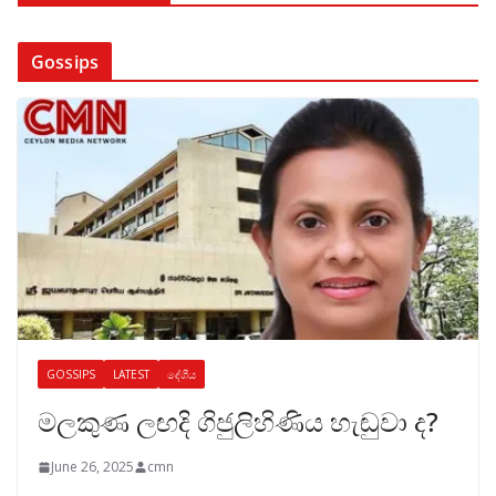
Gossips
GOSSIPS
LATEST
දේශීය
මලකුණ ලඟදි ගිජුලිහිණිය හැඬුවා ද?
June 26, 2025
cmn