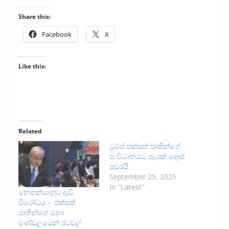
Share this:
Facebook
X
Like this:
Related
ට්‍රම්ප් එක්සත් ජාතින්ගේ
සංවිධාන‍යට පැයක් දොස්
පවරයි
September 25, 2025
In "Latest"
නෙතන්යාහුට දැඩි
විරෝධය – එක්සත්
ජාතීන්ගේ මහා
මණ්ඩලයෙන් රටවල්