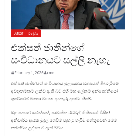
LATEST
විදේශීය
එක්සත් ජාතීන්ගේ
සංවිධානයට සල්ලි නැහැ
February 1, 2026
cmn
එක්සත් ජාතීන්ගේ සංවිධානය මූල්‍යයමය වශයෙන් බිඳවැටීමේ
අවදානමකට ලක්ව ඇති බව එහි මහ ලේකම් අන්තෝනියෝ
ගුටේරෙස් මහතා මහතා අනතුරු අඟවා තිබේ.
ඔහු සඳහන් කරන්නේ, සාමාජික රටවල් කිහිපයක් විසින්
අනිවාර්ය දායක මුදල් ගෙවීම පැහැර හැරීම හේතුවෙන් මෙම
තත්ත්වය උද්ගත වී ඇති බවය.