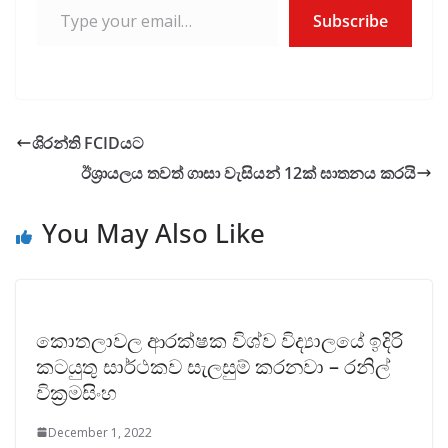
Subscribe
ශිරන්ති FCIDයට
ඊශ්‍රායලය තවත් ගාසා වැසියන් 12ක් ඝාතනය කරයි
You May Also Like
කොතලාවල ආරක්ෂක විශ්ව විද්‍යාලයේ ඉදිරි
කටයුතු සාර්ථකව සැලසුම් කරනවා – රනිල්
වික්‍රමසිංහ
December 1, 2022