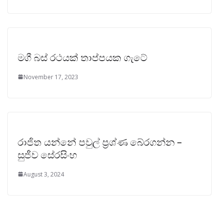
මගී බස් රථයක් තාප්පයක ගැටේ
November 17, 2023
රාජිත යන්නේ පවුල් ප්‍රශ්ණ බේරගන්න –
සුජීව සේරසිංහ
August 3, 2024