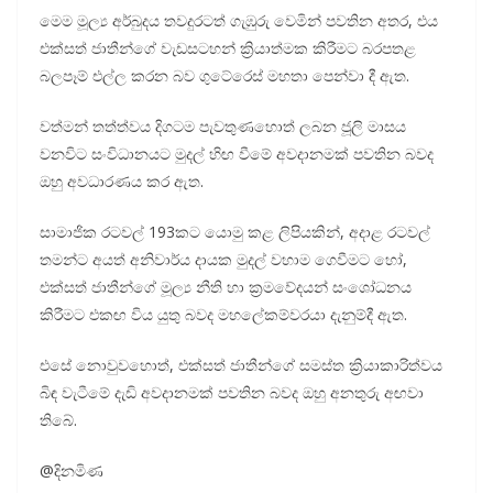
මෙම මූල්‍ය අර්බුදය තවදුරටත් ගැඹුරු වෙමින් පවතින අතර, එය
එක්සත් ජාතීන්ගේ වැඩසටහන් ක්‍රියාත්මක කිරීමට බරපතළ
බලපෑම් එල්ල කරන බව ගුටේරෙස් මහතා පෙන්වා දී ඇත.
වත්මන් තත්ත්වය දිගටම පැවතුණහොත් ලබන ජූලි මාසය
වනවිට සංවිධානයට මුදල් හිඟ වීමේ අවදානමක් පවතින බවද
ඔහු අවධාරණය කර ඇත.
සාමාජික රටවල් 193කට යොමු කළ ලිපියකින්, අදාළ රටවල්
තමන්ට අයත් අනිවාර්ය දායක මුදල් වහාම ගෙවීමට හෝ,
එක්සත් ජාතීන්ගේ මූල්‍ය නීති හා ක්‍රමවේදයන් සංශෝධනය
කිරීමට එකඟ විය යුතු බවද මහලේකම්වරයා දැනුම්දී ඇත.
එසේ නොවුවහොත්, එක්සත් ජාතීන්ගේ සමස්ත ක්‍රියාකාරිත්වය
බිඳ වැටීමේ දැඩි අවදානමක් පවතින බවද ඔහු අනතුරු අඟවා
තිබේ.
@දිනමිණ