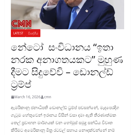
LATEST
විදේශීය
නේටෝ සංවිධානය “ඉතා
නරක අනාගතයකට” මුහුණ
දීමට සිදුවේවි – ඩොනල්ඩ්
ට්‍රම්ප්
March 16, 2026
cmn
ඇමරිකානු ජනාධිපති ඩොනල්ඩ් ට්‍රම්ප් පවසන්නේ, මැදපෙරදිග
ගැටුම හේතුවෙන් ඉරානය විසින් වසා දමා ඇති තීරණාත්මක
තෙල් ප්‍රවාහන මාර්ගයක් වන හෝමූස් සමුද්‍ර සන්ධිය විවෘත
කිරීමට අමෙරිකානු මිත්‍ර රටවල් සහාය නොදක්වන්නේ නම්