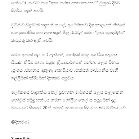
නේටෝ සංවිධානය “ඉතා නරක අනාගතයකට” මුහුණ දීමට
සිදුවිය හැකි බවයි.
ට්‍රම්ප් වැඩිදුරටත් සඳහන් කළේ, අමෙරිකාව දිගු කාලයක් තිස්සේ
තම යුරෝපීය සහ අනෙකුත් මිත්‍ර රටවල් සමඟ “ඉතා සුහදශීලීව”
කටයුතු කර ඇති බවයි.
මෙම අදහස් පළ කර ඇත්තේ, හෝමූස් සමුද්‍ර සන්ධිය නැවත
විවෘත කිරීම සඳහා සමූහ ක්‍රියාමාර්ගයක් ගන්නා ලෙස චීනය
,ප්‍රංශය ,ජපානය ,දකුණු කොරියාව ,එක්සත් රාජධානිය වැනි
ඉල්ලීමක් කිරීමෙන් දිනකට පසුවය.
ලෝකයේ වැදගත්ම තෙල් ප්‍රවාහන මාර්ගයක් ලෙස සැලකෙන
හෝමූස් සමුද්‍ර සන්ධිය හරහා ගෝලීය තෙල් සැපයුමෙන් දළ
වශයෙන් සියයට 20ක් පමණ ප්‍රවාහනය සිදු වන බව වාර්තා වේ.
@දිනමිණ
Share this: