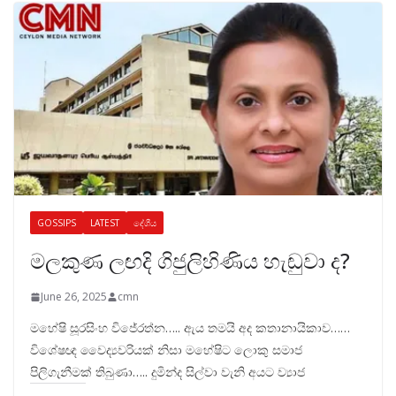
GOSSIPS
LATEST
දේශීය
මලකුණ ලඟදි ගිජුලිහිණිය හැඬුවා ද?
June 26, 2025
cmn
මහේෂි සූරසිංහ විජේරත්න….. ඇය තමයි අද කතානායිකාව……
විශේෂඥ වෛද්‍යවරියක් නිසා මහේෂිට ලොකු සමාජ
පිලිගැනීමක් තිබුණා….. දුමින්ද සිල්වා වැනි අයට ව්‍යාජ