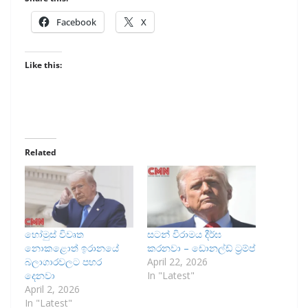
Facebook
X
Like this:
Related
හෝමුස් විවෘත
සටන් විරාමය දීර්ඝ
නොකළොත් ඉරානයේ
කරනවා – ඩොනල්ඩ් ට්‍රම්ප්
බලාගාරවලට පහර
April 22, 2026
දෙනවා
In "Latest"
April 2, 2026
In "Latest"