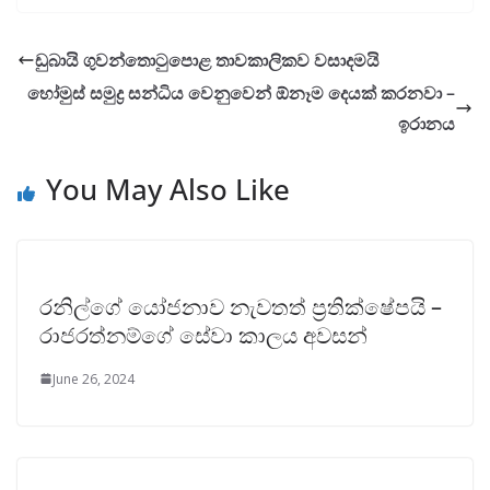
ඩුබායි ගුවන්තොටුපොළ තාවකාලිකව වසාදමයි
හෝමුස් සමුද්‍ර සන්ධිය වෙනුවෙන් ඕනෑම දෙයක් කරනවා –
ඉරානය
You May Also Like
රනිල්ගේ යෝජනාව නැවතත් ප්‍රතික්ෂේපයි –
රාජරත්නම්ගේ සේවා කාලය අවසන්
June 26, 2024