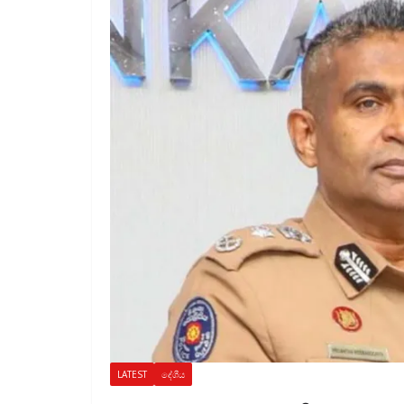
LATEST
දේශීය