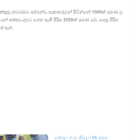
ත්කුඩු ජාවා­ර­මට සම්බන්ධ සැක­ක­රු­වන් සිටින්නේ 1000ක් පමණ වූ
්බ­න්ධ‍යෙන් අත්අ­ඩං­ගු­වට ගෙන ඇති පිරිස 3350ක් පමණ වේ. සෙසු පිරිස
ොස් ඇත.
කේරල ගංජා කිලෝ 06 සමග