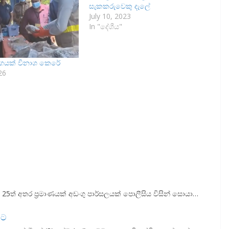
සැකකරුවෙකු දැලේ
July 10, 2023
In "දේශීය"
 තොගයක් විනාශ කෙරේ
26
0ත් 25ත් අතර ප්‍රමාණයක් අඩංගු පාර්සලයක් පොලීසිය විසින් සොයා…
වට