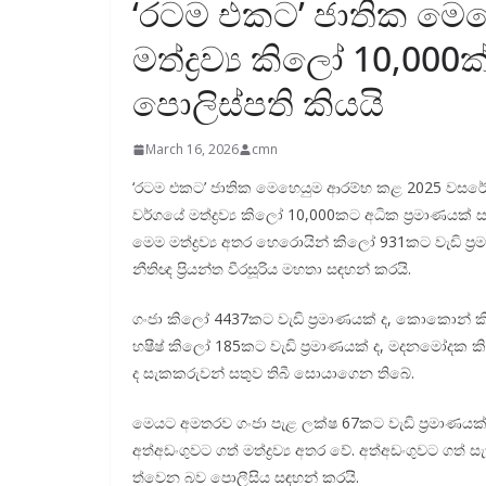
‘රටම එකට’ ජාතික මෙහ
මත්ද්‍රව්‍ය කිලෝ 10,000
පොලිස්පති කියයි
March 16, 2026
cmn
‘රටම එකට’ ජාතික මෙහෙ­යුම ආරම්භ කළ 2025 වසරේ ඔක්
වර්ගයේ මත්ද්‍රව්‍ය කිලෝ 10,000කට අධික ප්‍රමා­ණ­යක් 
මෙම මත්ද්‍රව්‍ය අතර හෙරො­යින් කිලෝ 931කට වැඩි ප්‍රම
නීතිඥ ප්‍රියන්ත වීර­සූ­රිය මහතා සඳ­හන් කරයි.
ගංජා කිලෝ 4437කට වැඩි ප්‍රමා­ණ­යක් ද, කොකොන් කිලෝ
හෂීෂ් කි‍ලෝ 185කට වැඩි ප්‍රමා­ණ­යක් ද, මද­න­මෝ­දක ක
ද සැක­ක­රු­වන් සතුව තිබී සොයා­ගෙන තිබේ.
මෙයට අම­ත­රව ගංජා පැළ ලක්ෂ 67කට වැඩි ප්‍රමා­ණ­යක් 
අත්අ­ඩං­ගු­වට ගත් මත්ද්‍රව්‍ය අතර වේ. අත්අ­ඩං­ගු­වට ග
ත්වෙන බව පොලී­සිය සඳ­හන් කරයි.