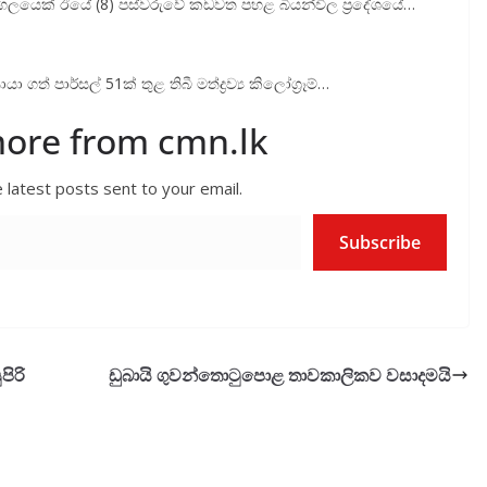
මි පුද්ගලයෙක් ඊයේ (8) පස්වරුවේ කඩවත පහළ බියන්විල ප්‍රදේශයේ…
ගත් පාර්සල් 51ක් තුළ තිබී මත්ද්‍රව්‍ය කිලෝග්‍රෑම්…
more from cmn.lk
 latest posts sent to your email.
Subscribe
ිරි
ඩුබායි ගුවන්තොටුපොළ තාවකාලිකව වසාදමයි