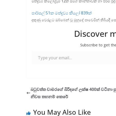
මත්ද්‍රව්‍ය කිලෝග්‍රෑම් 12ක් සමග කාන්තාවක් හා පිරි
පාර්සල් 51ක මත්ද්‍රව්‍ය කිලෝ 839ක්
දකුණු වෙරළට ඔබ්බෙන් වූ මුහුදේ පාවෙමින් තිබියදී සොයා 
Discover 
Subscribe to get the
Type your email…
බටුවත්ත චාමරගේ බිරිඳගේ ලක්ෂ 400ක් වටිනා සුප
නිවස තහනම් කෙරේ
You May Also Like