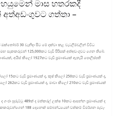
ෙ­යු­මෙන් මාස හතරකදී
ක් අත්අඩංගුවට ගත්තා –
තෝ­බර් 30 වැනිදා සිට මේ දක්වා කළ වැට­ලී­ම්ව­ලින් විවිධ
සමඟ සැක­ක­රු­වන් 125,000කට වැඩි පිරි­සක් අත්අ­ඩං­ගු­වට ගෙන තිබේ.
ා­ණ­යක්, අයිස් කිලෝ 1927කට වැඩි ප්‍රමා­ණ­යක් ඇතැයි පොලි­ස්පති
 15කට වැඩි ප්‍රමා­ණ­යක් ද, කුෂ් කිලෝ 250කට වැඩි ප්‍රමා­ණ­යක් ද,
ිලෝ 262කට වැඩි ප්‍රමා­ණ­යක් ද, මාවා කිලෝ 210කට වැඩි ප්‍රමා­ණ­යක්
ද ගංජා සුරුට්ටු 489ක් ද මත්ක­රල් ලක්ෂ 10කට ආසන්න ප්‍රමා­ණ­යක් ද
ත් සැක­ක­රු­ව­න්ගෙන් 188 දෙනෙක් සම්බ­න්ධ‍යෙන් වත්කම් විම­ර්ශන පැවැ­