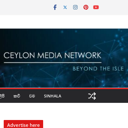
පි
කවි
වම
SINHALA
Advertise here