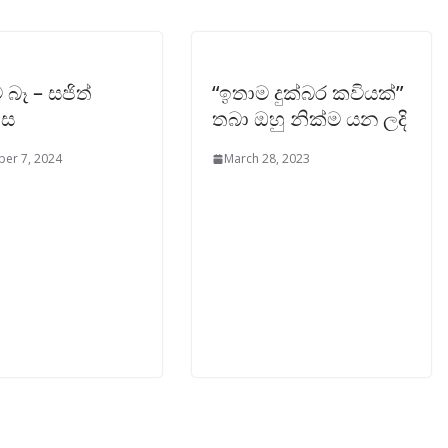
 බෑ – සජිත්
“ඉතාම දුක්බර කවියක්”
ාස
තබා ඔහු නික්ම යන ලදි
er 7, 2024
March 28, 2023