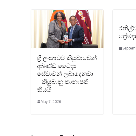
රනිල්ට
ප්‍රේමද
Septemb
ශ්‍රී ලංකාවට කියුබාවෙන්
අඛණ්ඩ වෛද්‍ය
සේවාවන් ලබාදෙනවා
– කියුබානු තානාපති
කියයි
May 7, 2026