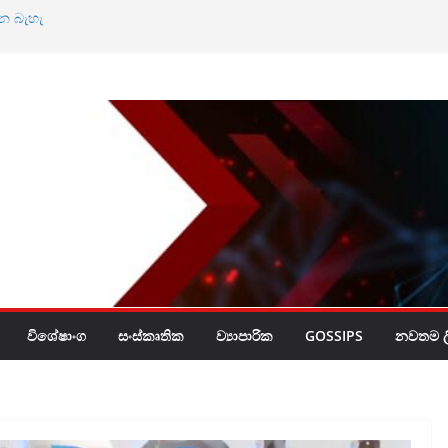
්න බැහැ
ියල් බිලියන 30ක්
විශේෂාංග
සංස්කෘතික
ව්‍යාපාරික
GOSSIPS
නවතම ලි