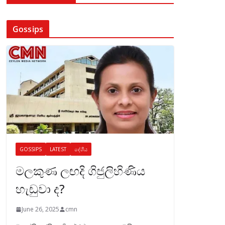
Gossips
GOSSIPS
LATEST
දේශීය
මලකුණ ලඟදි ගිජුලිහිණිය
හැඬුවා ද?
June 26, 2025
cmn