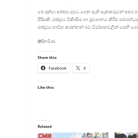
මේ දක්වා අත්අ­ඩං­ගු­වට ගෙන ඇති සැක­ක­රු­වන් අතර ම
පිරි­සකි. මත්ද්‍රව්‍ය විකි­ණීම හා ප්‍රවා­හ­නය කිරීම් සම
මත්ද්‍රව්‍ය භාවිත කර­න්නන් බව විම­ර්ශ­න­ව­ලින් පෙනී ග
@දිනමිණ
Share this:
Facebook
X
Like this:
Related