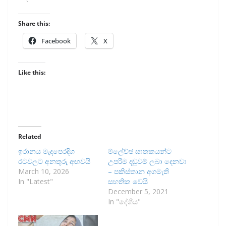
Share this:
Facebook
X
Like this:
Related
ඉරානය මැදපෙරදිග
ම්ලේච්ඡ ඝාතකයන්ට
රටවලට අනතුරු අඟවයි
උපරිම දඬුවම් ලබා දෙනවා
March 10, 2026
– පකිස්තාන අගමැති
In "Latest"
සහතික වෙයි
December 5, 2021
In "දේශීය"