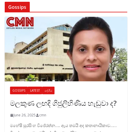
Gossips
GOSSIPS
LATEST
දේශීය
මලකුණ ලඟදි ගිජුලිහිණිය හැඬුවා ද?
June 26, 2025
cmn
මහේෂි සූරසිංහ විජේරත්න….. ඇය තමයි අද කතානායිකාව……