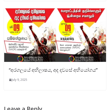
“අරගලයේ අභිලාෂය, අද දවසේ අභියෝගය”
July 9, 2025
Leave a Reply