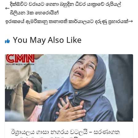
දික්ඕවිට වරායට ගෙනා බහුදින ධීවර යාත්‍රාවේ රුපියල්
බිලියන 3ක හෙරොයින්
ඉරාකයේ ඇමරිකානු තානාපති කාර්යාලයට දරුණු ප්‍රහාරයක්
You May Also Like
ඊශ්‍රායලය ගාසා නගරය වටලයි – සරණාගත