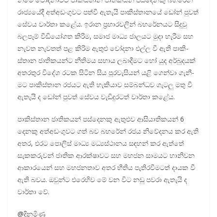
රාජ්‍යයේදී අත්අ­ඩං­ගු­වට පත්වී ඇතැයි පාකි­ස්තා­නයේ ඩෝන් පුවත්
සේවය වාර්තා කළේය. ඉරාන ප්‍රහා­ර­ව­ලින් බහ­රේ­න­යට සිදුවු
බල­පෑම් වීඩියෝගත කිරිම, සමාජ මාධ්‍ය ජාල­යට මුදා හැරීම සහ
නැවත නැව­තත් පළ කිරිම ඇතුළු චෝදනා එල්ල වී ඇති පාකි­
ස්තාන ජාති­ක­යන්ට නීති­මය සහාය ලබා­දී­මට හෝ යුද අර්බු­ද­යක්
අත­ර­තුර විදේශ රටක සිටින සිය පුර­වැ­සි­යන් යළි ගෙන්වා ගැනී­
මට පාකි­ස්තාන රජ­යට ඇති හැකි­යාව සම්බ­න්ධව ගැටලු මතු වී
ඇතැයි ද ඩෝන් පුවත් සේවය වැඩි­දු­ර­ටත් වාර්තා කළේය.
පාකි­ස්තාන ජාති­ක­යන් පස්දෙ­නකු ඇතු­ළුව ආසි­යා­ති­ක­යන් 6
දෙනකු අත්අ­ඩං­ගු­වට ගත් බව බහ­රේන් රජය නිවේ­ද­නය කර ඇති
අතර, එරට පොලිස් මාධ්‍ය මධ්‍ය­ස්ථා­නය සඳ­හන් කර ඇත්තේ
සැක­ක­රු­වන් ජාතික ආර­ක්ෂා­වට සහ මහ­ජන සාම­යට හානි­වන
ආකා­ර­යෙන් සහ මහ­ජ­න­තාව අතර භීතිය පැති­ර­වී­ම­ටත් දායක වී
ඇති බවය. ඔවුන්ට එරෙ­හිව මේ වන විට නඩු පවරා ඇතැයි ද
වාර්තා වේ.
@දිනමිණ