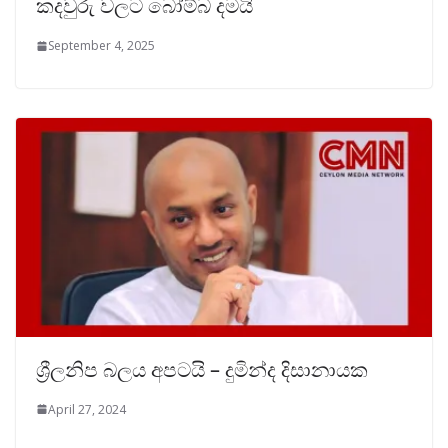
කදවුරු වලට බෝම්බ දමයි
September 4, 2025
ශ්‍රීලනිප බලය අපටයි – දුමින්ද දිසානායක
April 27, 2024