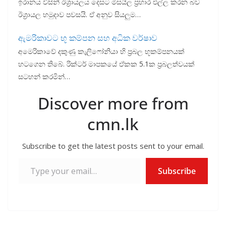
ඉරානය විසින් ඊශ්‍රායලය දෙසට මිසයිල ප්‍රහාර එල්ල කරන බව
ඊශ්‍රායල හමුදාව පවසයි. ඒ අනුව සියලුම…
ඇමරිකාවට භූ කම්පන සහ අධික වර්ෂාව
අමෙරිකාවේ දකුණු කැලිෆෝනියා හි ප්‍රබල භූකම්පනයක්
හටගෙන තිබේ. රික්ටර් මාපකයේ ඒකක 5.1ක ප්‍රබලත්වයක්
සටහන් කරමින්…
Discover more from
cmn.lk
Subscribe to get the latest posts sent to your email.
Type your email…
Subscribe