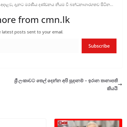
ට අදාළව, දැනට මරණීය දණ්ඩනය නියම වී බන්ධනාගාරගතව සිටින…
more from cmn.lk
 latest posts sent to your email.
Subscribe
ශ්‍රී ලංකාවට තෙල් දෙන්න අපි සූදානම් – ඉරාන තානාපති
කියයි