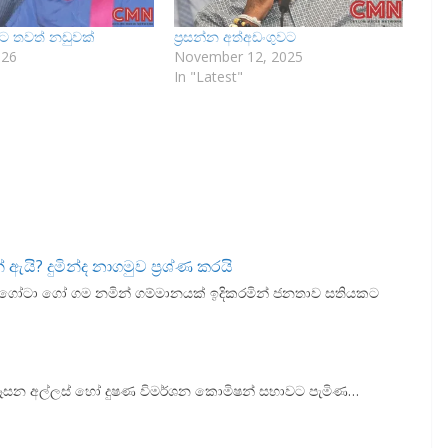
වාට තවත් නඩුවක්
ප්‍රසන්න අත්අඩංගුවට
026
November 12, 2025
In "Latest"
යි? දුමින්ද නාගමුව ප්‍රශ්ණ කරයි
ටිය ගෝටා ගෝ ගම නමින් ගම්මානයක් ඉදිකරමින් ජනතාව සතියකට
) උදෑසන අල්ලස් හෝ දුෂණ විමර්ශන කොමිෂන් සභාවට පැමිණ…