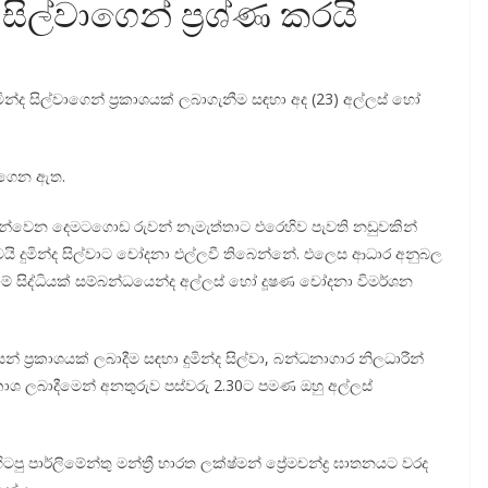
සිල්වාගෙන් ප්‍රශ්ණ කරයි
දුමින්ද සිල්වාගෙන් ප්‍රකාශයක් ලබාගැනීම සඳහා අද (23) අල්ලස් හෝ
ාගෙන ඇත.
ින්වෙන දෙමටගොඩ රුවන් නැමැත්තාට එරෙහිව පැවති නඩුවකින්
යි දුමින්ද සිල්වාට චෝදනා එල්ලවී තිබෙන්නේ. එලෙස ආධාර අනුබල
මේ සිද්ධියක් සම්බන්ධයෙන්ද අල්ලස් හෝ දූෂණ චෝදනා විමර්ශන
 ප්‍රකාශයක් ලබාදීම සඳහා දුමින්ද සිල්වා, බන්ධනාගාර නිලධාරීන්
රකාශ ලබාදීමෙන් අනතුරුව පස්වරු 2.30ට පමණ ඔහු අල්ලස්
 හිටපු පාර්ලිමේන්තු මන්ත්‍රී භාරත ලක්ෂ්මන් ප්‍රේමචන්ද්‍ර ඝාතනයට වරද