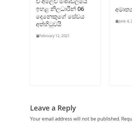
වී අලෙවි මණ්ඩලයේ
ඉහළ නිලධාරීන් 06
අමාත්
දෙනෙකුගේ සේවය
June 4,
අත්හිටුවයි
February 12, 2021
Leave a Reply
Your email address will not be published.
Requ