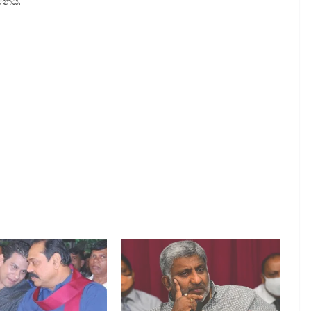
්නේය.