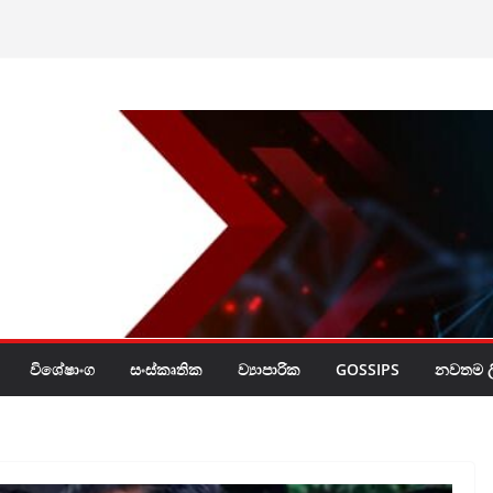
රයි
විශේෂාංග
සංස්කෘතික
ව්‍යාපාරික
GOSSIPS
නවතම ලි