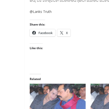
කරු වීම හේතුවෙන් ජීවිතාන්තය දක්වා සිරගතව සිටින
@Lanks Truth
Share this:
Facebook
X
Like this:
Related