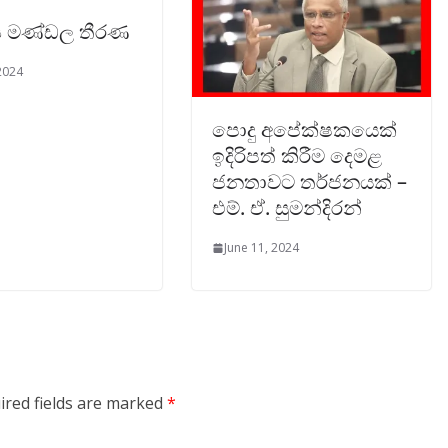
‍ය මණ්ඩල තීරණ
 2024
පොදු අපේක්ෂකයෙක්
ඉදිරිපත් කිරීම දෙමළ
ජනතාවට තර්ජනයක් –
එම්. ඒ. සුමන්දිරන්
June 11, 2024
ired fields are marked
*