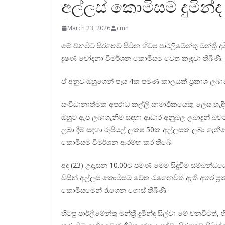
අල්ලස් කොමිසම දුමින්ද 
March 23, 2026
cmn
මේ වනවිට සිරගතව සිටින හිටපු පාර්ලිමේන්තු මන්ත්‍රී 
දූෂණ චෝදනා විමර්ශන කොමිසම වෙත කැඳවා තිබිණි.
ඒ අනුව ඔහුගෙන් පැය 4ක පමණ කාලයක් ප්‍රකාශ ලබ
සංවිධානාත්මක අපරාධ කල්ලි සාමාජිකයෙකු ලෙස හැඳ
ඔහුට ඇප ලබාගැනීම සඳහා ආධාර අනුබල ලබාදුන් බවට
ලබා දීම සඳහා රුපියල් ලක්ෂ 50ක අල්ලසක් ලබා ගැනී
කොමිසම විමර්ශන ආරම්භ කර තිබේ.
අද (23) උදෑසන 10.00ට පමණ මෙම සිදුවීම සම්බන්ධයෙන්
විසින් අල්ලස් කොමිසම වෙත රැගෙනවිත් ඇති අතර ප්‍
කොමිසමෙන් රැගෙන ගොස් තිබිණි.
හිටපු පාර්ලිමේන්තු මන්ත්‍රී දුමින්ද සිල්වා මේ වනවිටත්,