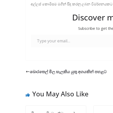
අල්ලස් කොමිසම මගින් සිදු කරනු ලබන විමර්ශනයක
Discover 
Subscribe to get the
Type your email…
බොරතෙල් මිල සැලකිය යුතු අගයකින් පහළට
You May Also Like