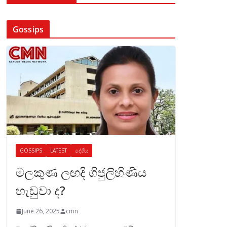
Gossips
GOSSIPS
LATEST
දේශීය
මලකුණ ලඟදි ගිජුලිහිණිය
හැඬුවා ද?
June 26, 2025
cmn