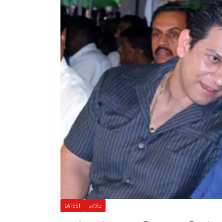
LATEST
දේශීය