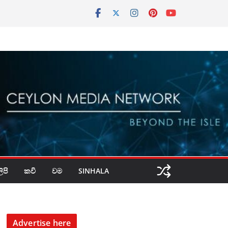
පි
කවි
වම
SINHALA
Advertise here