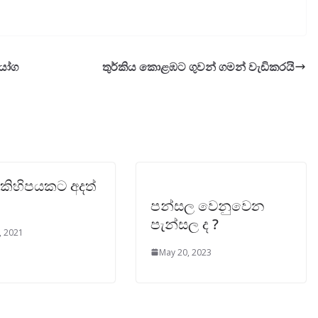
ියෝග
තුර්කිය කොළඹට ගුවන් ගමන් වැඩිකරයි
 කිහිපයකට අදත්
පන්සල වෙනුවෙන
පැන්සල ද ?
, 2021
May 20, 2023