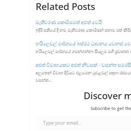
Related Posts
e
itt
ai
at
er
ar
b
er
l
s
e
මැතිවරණ කොමිසමත් අළුත් වෙයි
o
A
ඉදිරි සතියේ දී නව මැතිවරණ කොමිෂන් සභාව පත් කිර
o
p
k
p
හයිලෙවල් මාර්ගයේ බස්රථ ධාවනය වෙනස් වෙ
හයිලෙවල් මාර්ගයේ ගමන්ගන්නා සියලුම මගී ප්‍රවාහන බ
අළුත් විවාහයකට අළුත් නිවසක් - වසන්ත සමරස
අලුතෙන් විවාහ දිවියට එළඹෙන යුවළවල් සඳහා රජයෙන්
වසන්ත…
Discover 
Subscribe to get the
Type your email…