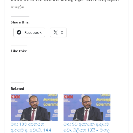
කළේය.
Share this:
Facebook
X
Like this:
Related
මාස 10ට අපනයන
මාස 9ට අපනයන ආදායම
ආදායම ඇ.ඩො.බි. 14.4
ඩො. බිලියන 13යි – මංගල