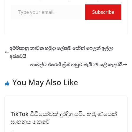
Type your email…
Subscribe
අමරිකානු නාවික හමුදා ලේකම් ජෝන් ෆෙලන් ඉල්ලා
අස්වෙයි
නාමල්ට එරෙහි ක්‍රිෂ් නඩුව මැයි 29 යලි කැඳවයි
You May Also Like
TikTok වීඩියෝවක් දුරදිග යයි.. තරුණයෙක්
ඝාතනය කෙරේ