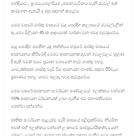
ඉන්දියාව , ප්‍රංශය,බෙල්ජියම ,ජපානය,වීනය වැනි රටවල් අත්
කරගෙන ඇතැයි ද ඔහු සඳහන් කළේය.
මෙම වසරේ මාර්තු මාසයේ මැද පෙරදිග කලාපයේ රටවල්වලින්
ඇ.ඩො මිලියන 45 ක ආදායමක් වාර්තා වන බවද පැවසුවේය.
මැද පෙරදිග පවතින යුද තත්ත්වය හමුවේ මාර්තු මාසයේ
අපනයනය කිරිමේදි මෙරට අපනයනකරුවන් ගැටලුවලට මුහුණ
දී ඇති බවත් එයට ප්‍රධාන වශයෙන් නැව් ගාස්තු ඉහළ
යාම,රක්ෂණ ගාස්තු වැඩි වීම අපනයන භාණ්ඩ සඳහා පිරිවැය
ප්‍රමාණය ඉහළ යාමට බලපැ බවද පැවසුවේය.
මෙම වසරේ අපනයන සංවර්ධන මණ්ඩලයේ ඉලක්කය වන්නේ
10% අපනයන වර්ධනයක් ලබා ගැනීම බව සභාපතිවරයා
පෙන්වා දුන්නේය.
ජාතික සංවර්ධන සැළැස්ම මැයි මාසයේ එළිදැක්වීමට නියමිත
බවත් එහි ඉලක්කය වන්නේ ලංකාවේ සාම්ප්‍රධායිකත්වයෙන්
ඔබ්බට ගොස් නව අපනයන ක්ෂේත්‍ර හඳුනා ගැනීම බවද සඳහන්