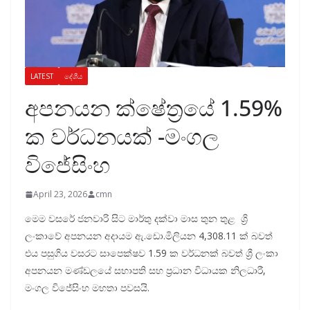
LATEST
දේශීය
අපනයන ක්ෂේත්‍රයේ 1.59%
ක වර්ධනයක් -මංගල
විජේසිංහ
April 23, 2026
cmn
මෙම වසරේ ජනවාරි සිට මාර්තු දක්වා මාස තුන තුළ ශ්‍රි
ලංකාවේ අපනයන අදායම ඇ.ඩො.මිලියන 4,308.11 ක් බවත්
එය පසුගිය වසරට සාපෙක්ෂව 1.59 ක වර්ධනක් බවත් ශ්‍රී ලංකා
අපනයන මණ්ඩලයේ සභාපති සහ ප්‍රධාන විධායක නිලධාරී,
මංගල විජේසිංහ මහතා පවසයි.