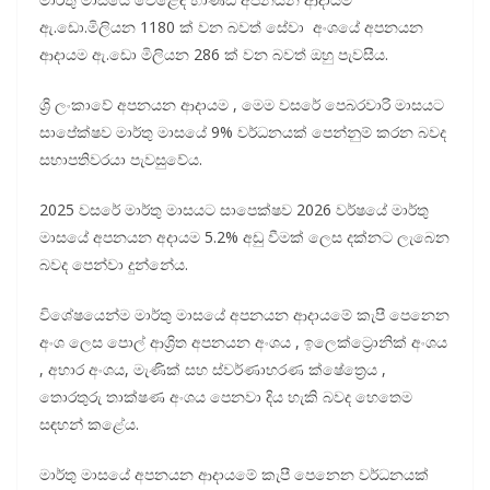
ඇ.ඩො.මිලියන 1180 ක් වන බවත් සේවා අංශයේ අපනයන
ආදායම ඇ.‍ඩො මිලියන 286 ක් වන බවත් ඔහු පැවසීය.
ශ්‍රි ලංකාවේ අපනයන ආදායම , මෙම වසරේ පෙබරවාරි මාසයට
සාපේක්ෂව මාර්තු මාසයේ 9% වර්ධනයක් පෙන්නුම් කරන බවද
සභාපතිවරයා පැවසුවේය.
2025 වසරේ මාර්තු මාසයට සාපෙක්ෂව 2026 වර්ෂයේ මාර්තු
මාසයේ අපනයන අදායම 5.2% අඩු වීමක් ලෙස දක්නට ලැබෙන
බවද පෙන්වා දුන්නේය.
විශේෂයෙන්ම මාර්තු මාසයේ අපනයන ආදායමේ කැපී පෙනෙන
අංශ ලෙස පොල් ආශ්‍රිත අපනයන අංශය , ඉලෙක්ට්‍රොනික් අංශය
, අහාර අංශය, මැණික් සහ ස්වර්ණාභරණ ක්ෂේත්‍රෙය ,
තොරතුරු තාක්ෂණ අංශය පෙනවා දිය හැකි බවද හෙතෙම
සඳහන් කළේය.
මාර්තු මාසයේ අපනයන ආදායමේ කැපී පෙනෙන වර්ධනයක්