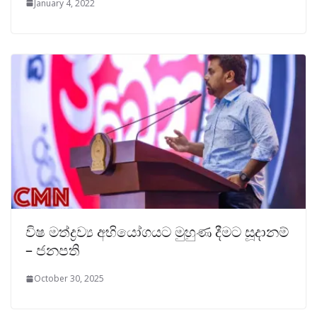
January 4, 2022
විෂ මත්ද්‍රව්‍ය අභියෝගයට මුහුණ දීමට සූදානම්
– ජනපති
October 30, 2025