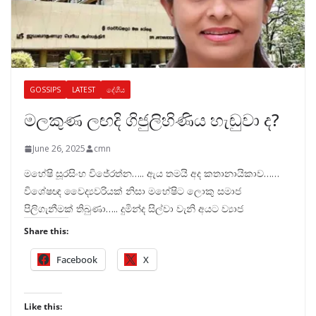
GOSSIPS
LATEST
දේශීය
මලකුණ ලඟදි ගිජුලිහිණිය හැඬුවා ද?
June 26, 2025
cmn
මහේෂි සූරසිංහ විජේරත්න….. ඇය තමයි අද කතානායිකාව……
විශේෂඥ වෛද්‍යවරියක් නිසා මහේෂිට ලොකු සමාජ
පිලිගැනීමක් තිබුණා….. දුමින්ද සිල්වා වැනි අයට ව්‍යාජ
Share this:
Facebook
X
Like this: