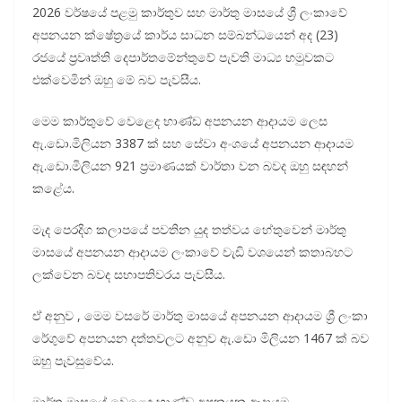
2026 වර්ෂයේ පළමු කාර්තුව සහ මාර්තු මාසයේ ශ්‍රී ලංකාවේ
අපනයන ක්ෂේත්‍රයේ කාර්ය සාධන සම්බන්ධයෙන් අද (23)
රජයේ ප්‍රවෘත්ති දෙපාර්තමේන්තුවේ පැවති මාධ්‍ය හමුවකට
එක්වෙමින් ඔහු මේ බව පැවසීය.
මෙම කාර්තුවේ වෙළෙද භාණ්ඩ අපනයන ආදායම ලෙස
ඇ.ඩො.මිලියන 3387 ක් සහ සේවා අංශයේ අපනයන ආදායම
ඇ.ඩො.මිලියන 921 ප්‍රමාණයක් වාර්තා වන බවද ඔහු සඳහන්
කළේය.
මැද පෙරදිග කලාපයේ පවතින යුද තත්වය හේතුවෙන් මාර්තු
මාසයේ අපනයන ආදායම ලංකාවේ වැඩි වශයෙන් කතාබහට
ලක්වෙන බවද සභාපතිවරය පැවසීය.
ඒ අනුව , මෙම වසරේ මාර්තු මාසයේ අපනයන ආදායම ශ්‍රී ලංකා
රේගුවේ අපනයන දත්තවලට අනුව ඇ.ඩො මිලියන 1467 ක් බව
ඔහු පැවසුවේය.
මාර්තු මාසයේ වෙළෙඳ භාණ්ඩ අපනයන ආදායම