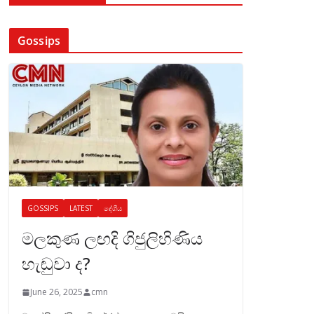
Gossips
GOSSIPS
LATEST
දේශීය
මලකුණ ලඟදි ගිජුලිහිණිය
හැඬුවා ද?
June 26, 2025
cmn