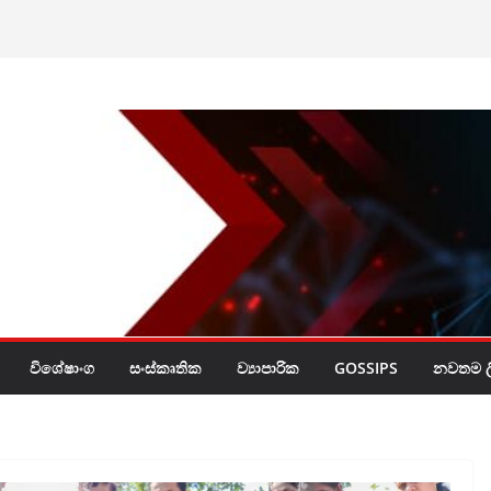
ලි’ චූදිතයින් හදුනා
ෂණ හා ඝාත­න­ව­ලට
ර්බුදය
විශේෂාංග
සංස්කෘතික
ව්‍යාපාරික
GOSSIPS
නවතම ලි