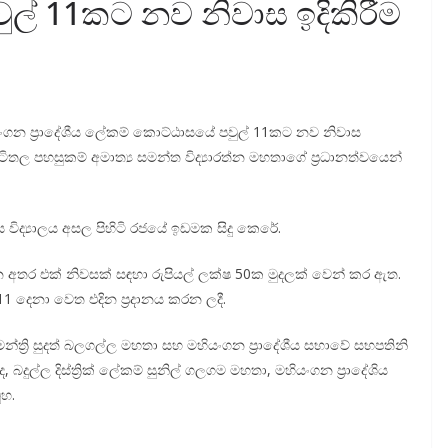
වුල් 11කට නව නිවාස ඉදිකිරීම
ියංගන ප්‍රාදේශීය ලේකම් කොට්ඨාසයේ පවුල් 11කට නව නිවාස
රජා යටිතල පහසුකම් අමාත්‍ය සමන්ත විද්‍යාරත්න මහතාගේ ප්‍රධානත්වයෙන්
 විද්‍යාලය අසල පිහිටි රජයේ ඉඩමක සිදු කෙරේ.
වන අතර එක් නිවසක් සඳහා රුපියල් ලක්ෂ 50ක මුදලක් වෙන් කර ඇත.
 11 දෙනා වෙත එදින ප්‍රදානය කරන ලදී.
ු මන්ත්‍රි සුදත් බලගල්ල මහතා සහ මහියංගන ප්‍රාදේශීය සභාවේ සභපතිනි
බදුල්ල දිස්ත්‍රික් ලේකම් සුනිල් ගලගම මහතා, මහියංගන ප්‍රාදේශිය
ූහ.