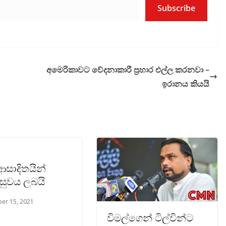
Subscribe
අමෙරිකාවට වේදනාකාරී ප්‍රහාර එල්ල කරනවා –
ඉරානය කියයි
ආසාදිතයින්
 සුවය ලබයි
er 15, 2021
විමල්ගෙන් ටිල්වින්ට