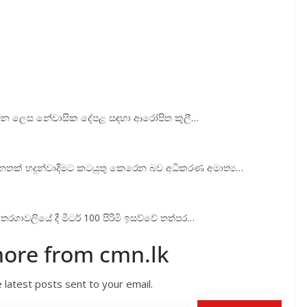
්මක වන ලෙස නේවාසික දේපළ සඳහා ආරෝපිත කුලී…
තක් හදුන්වාදීමට කටයුතු කෙරෙන බව අධිකරණ අමාත්‍ය…
ා තරගාවලියේ දී මීටර් 100 පිරිමි ඉසව්වේ තත්පර…
more from cmn.lk
 latest posts sent to your email.