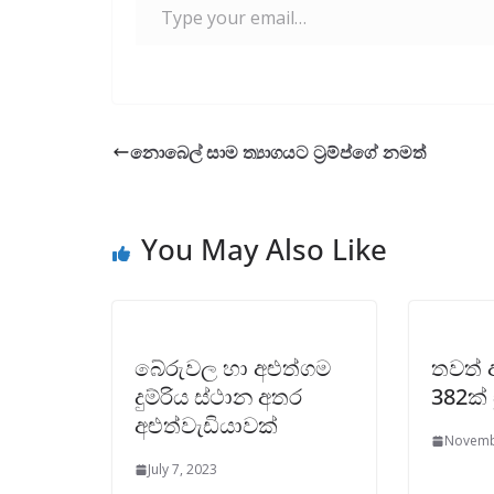
නොබෙල් සාම ත්‍යාගයට ට්‍රම්ප්ගේ නමත්
You May Also Like
බේරුවල හා අළුත්ගම
තවත් 
දුම්රිය ස්ථාන අතර
382ක්
අළුත්වැඩියාවක්
Novemb
July 7, 2023