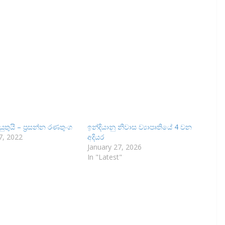
ුතුයි – ප්‍රසන්න රණතුංග
ඉන්දියානු නිවාස ව්‍යාපෘතියේ 4 වන
, 2022
අදියර
January 27, 2026
In "Latest"