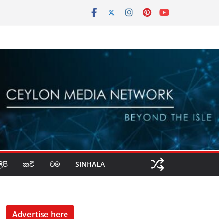
පි
කවි
වම
SINHALA
Advertise here