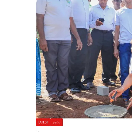
LATEST
දේශීය