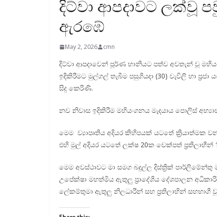
දිට්වා ආපදාවට ලක්වූ ප
ඇරඹේ
May 2, 2026
cmn
දිට්වා ආපදාවෙන් පූර්ණ හානියට පත්ව අවතැන් වූ මහ
ඉදිකිරීමට මුල්ගල් තැබීම පසුගියදා (30) වැවිලි හා ප්‍
සිදු කෙරිණි.
නව නිවාස ඉදිකිරීම මහියංගනය මැදයාය පොලිස් අභ්‍යාස
මෙම ව්‍යාපෘතිය අදියර කිහිපයක් යටතේ ක්‍රියාත්මක 
එහි මුල් අදියර යටතේ ලක්ෂ 20ක චෙක්පත් ප්‍රතිලාභීන්
මෙම අවස්ථාවට මා සමග බදුල්ල දිස්ත්‍රික් පාර්ලිමේන්ත
උපේක්ෂා මහත්මිය ඇතුලු ප්‍රාදේශිය දේශපාලන අධිකාරිද, 
ලේකම්තුමා ඇතුලු නිලධාරීන් සහ ප්‍රතිලාභින් සහභාගී ව
Share this: