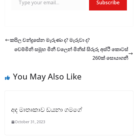
Subscribe
කපිල චන්ද්‍රසේන මැරුණා ද? මැරුවා ද?
චෙම්මිනි සමූහ මිනී වලෙන් මිනිස් සිරුරු අස්ථි කොටස්
260ක් සොයාගනී
You May Also Like
අද මාතෘකාව ඩයනා ගමගේ
October 31, 2023