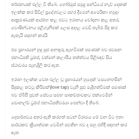
තර්ජනයක් එල්ල වී තිබේ. හෝර්මුස් සමුද්‍ර සන්ධියේ නැව් දෙකක්
ඉලක්ක කර සිවිල් ප්‍රදේශවලට පහර දීමෙන් අමෙරිකා හමුදා
ආක්‍රමණයක් ආරම්භ කළ බවට ඉරානය චෝදනා කළ අතර,
වොෂින්ටනය පළිගැනීමක් ලෙස අදාළ වෙඩි තැබීම් සිදු කර
ඇතැයි සදහන් කරයි.
එම ප්‍රහාරයන් හුදු සුළු අනතුරු ඇඟවීමක් පමණක් බව පවසන
ජනාධිපති ට්‍රම්ප්, වත්මන් කලාපීය තත්ත්වය පිළිබඳව සිය
ස්ථාවරය පැහැදිලි කර ඇත.
​ඉරාන ඉලක්ක වෙත එල්ල වූ ප්‍රහාරයන් හුදෙක් ‘සෙනෙහසින්
සිදුකළ තට්ටු කිරීමක්’(love tap) වැනි සුළු මැදිහත්වීමක් පමණක්
බව ඒබීසී පුවත් සේවය සමඟ සාකච්ඡාවකට එක්වෙමින්
ඩොනල්ඩ් ට්‍රම්ප් ජනාධිපතිවරයා පෙන්වා දී තිබේ.
දෙපාර්ශවය අතර ඇති කරගත් සටන් විරාමය මේ වන විට ඉතා
සාර්ථකව ක්‍රියාත්මක වෙමින් පවතින බව ද ඔහු එහිදී සඳහන් කර
ඇත.