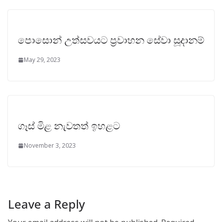
පොසොන් උත්සවයට ප්‍රවාහන ‌සේවා සූදානම්
May 29, 2023
ගෑස් මිළ නැවතත් ඉහළට
November 3, 2023
Leave a Reply