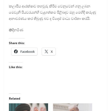
කලාපීය ආරක්ෂාව තහවුරු කිරීම වෙනුවෙන් ගනු ලබන
මෙවැනි පියවරයන්හි වැදගත්කම පිළිබඳව ඔහු මෙහිදී කරුණු
අනාවරණය කර තිබුණු බව ද විදෙස් මාධ්‍ය වාර්තා කරයි.
@දිනමිණ
Share this:
Facebook
X
Like this:
Related