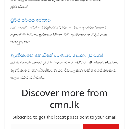
k
p
ප්‍රමාණයක්…
ට්‍රම්ප් පිටුපස ඉරානය
ඩොනල්ඩ් ට්‍රම්ප්ගේ මැතිවරණ ව්‍යාපාරයට අනවසරයෙන්
ඇතුළුවීම පිටුපස ඉරානය සිටින බව අමෙරිකානු බුද්ධි අංශ
තහවුරු කර…
ඇමරිකාවේ ජනාධිපතිවරණයට ඩොනල්ඩ් ට්‍රම්ප්
මෙම වසරේ නොවැම්බර් මාසයේ පැවැත්වීමට නියමිතව තිබෙන
ඇමරිකාවේ ජනාධිපතිවරණයට රිපබ්ලිකන් පක්ෂ අපේක්ෂකයා
ලෙස එරට වත්මන්…
Discover more from
cmn.lk
Subscribe to get the latest posts sent to your email.
Type your email…