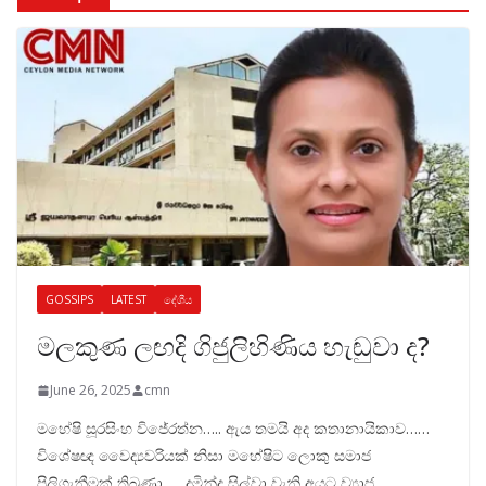
GOSSIPS
LATEST
දේශීය
මලකුණ ලඟදි ගිජුලිහිණිය හැඬුවා ද?
June 26, 2025
cmn
මහේෂි සූරසිංහ විජේරත්න….. ඇය තමයි අද කතානායිකාව……
විශේෂඥ වෛද්‍යවරියක් නිසා මහේෂිට ලොකු සමාජ
පිලිගැනීමක් තිබුණා….. දුමින්ද සිල්වා වැනි අයට ව්‍යාජ