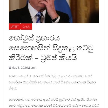
LATEST
විදේශීය
හෝමුස් ප්‍රහාරය
සෙනෙහසින් සිදුකළ තට්ටු
කිරීමක් – ට්‍රම්ප් කියයි
May 8, 2026
cmn
ඉරානය ඉලක්ක කර ගනිමින් එල්ල වූ ප්‍රහාර සම්බන්ධයෙන්
අමෙරිකා ජනාධිපති ඩොනල්ඩ් ට්‍රම්ප් විශේෂ ප්‍රකාශයක් සිදුකර
තිබේ.
අමෙරිකාව සහ ඉරානය අතර වෙඩි හුවමාරුවක් ඇතිව තිබෙන
අතර, ඔවුන්ගේ මාසයක සටන් විරාමයට මේ හරහා නැවත වරක්