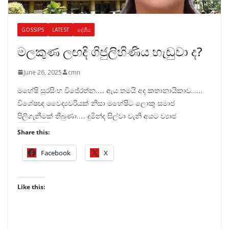
GOSSIPS
LATEST
දේශීය
මලකුණ ලඟදි ගිජුලිහිණිය හැඬුවා ද?
June 26, 2025
cmn
මහේෂි සූරසිංහ විජේරත්න….. ඇය තමයි අද කතානායිකාව……
විශේෂඥ වෛද්‍යවරියක් නිසා මහේෂිට ලොකු සමාජ
පිලිගැනීමක් තිබුණා….. දුමින්ද සිල්වා වැනි අයට ව්‍යාජ
Share this:
Facebook
X
Like this: