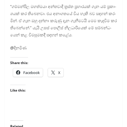
“ගම්ම­න්පිල මහ­ත්මයා අන්ත­වාදී ත්‍රස්ත ප්‍රහා­ර­යක් ගැන යම් ප්‍රකා­
ශ­යක් කර තිබෙ­නවා. එය අනා­ග­තයේ විය හැකි බව සඳ­හන් කර­
මින්. ඒ ගැන ඔහු දන්නා කරුණු දැන ගැනී­ම­ටයි මෙම කැඳ­වීම කර
තිබෙන්නේ.” යැයි උසස් පොලිස් නිල­ධා­රි­යෙක් මේ සම්බ­න්ධ­
යෙන් කළ විම­සු­ම­කදී සඳ­හන් කළේය.
@දිනමිණ
Share this:
Facebook
X
Like this:
Related