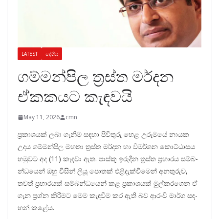
LATEST
දේශීය
ගම්මන්පිල ත්‍රස්ත මර්දන
ඒකකයට කැඳවයි
May 11, 2026
cmn
ප්‍රකා­ශ­යක් ලබා ගැනීම සඳහා පිවි­තුරු හෙළ උරු­මයේ නායක
උදය ගම්ම­න්පිල මහතා ත්‍රස්ත මර්දන හා විම­ර්ශන කොට්ඨා­සය
හමු­වට අද (11) කැඳවා ඇත. පාස්කු ඉරු­දින ත්‍රස්ත ප්‍රහා­රය සම්බ­
න්ධ­යෙන් ඔහු විසින් ලියූ පොතක් එළි­දැ­ක්වී­මෙන් අන­තු­රුව,
තවත් ප්‍රහා­ර­යක් සම්බ­න්ධ­යෙන් කළ ප්‍රකා­ශ­යක් මුල්කර­ගෙන ඒ
ගැන ප්‍රශ්න කිරී­මට මෙම කැඳ­වීම කර ඇති බව ආරංචි මාර්ග සඳ­
හන් කළේය.