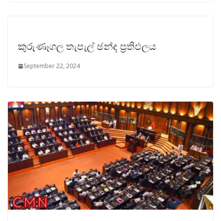
කුරුණෑගල තැපැල් ඡන්ද ප්‍රතිඵලය
September 22, 2024