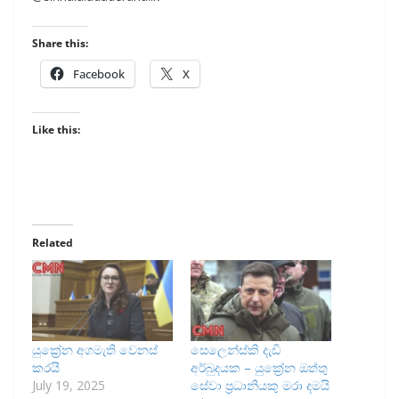
Share this:
Facebook
X
Like this:
Related
යුක්‍රේන අගමැති වෙනස්
සෙලෙන්ස්කි දැඩි
කරයි
අර්බුදයක – යුක්‍රේන ඔත්තු
July 19, 2025
සේවා ප්‍රධානියකු මරා දමයි