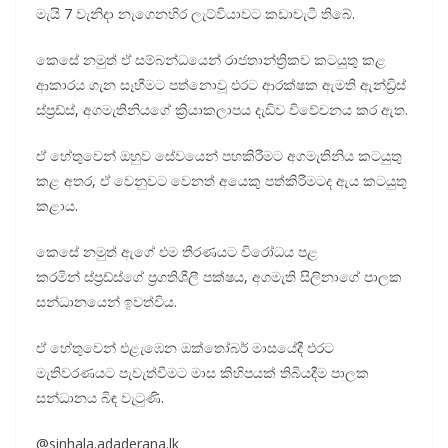
මැයි 7 වැනිදා නැගෙනහිර ලැට්වියාවට කඩාවැටී තිබේ.
කෙසේ නමුත් ඒ සම්බන්ධයෙන් රාජතාන්ත්‍රිකව කටයුතු කළ
ආකාරය ගැන සෑහීමට පත්නොවූ එරට ආරක්ෂක ඇමති ඇන්ඩ්‍රිස්
ස්ප්‍රඩ්ස්, අගමැතිනියගේ ක්‍රියාකලාපය දැඩිව විවේචනය කර ඇත.
ඒ හේතුවෙන් ඔහුව සේවයෙන් පහකිරීමට අගමැතිනිය කටයුතු
කළ අතර, ඒ වෙනුවට වෙනත් අයෙකු පත්කිරීමටද ඇය කටයුතු
කළාය.
කෙසේ නමුත් ඇගේ එම තීරණයට විරෝධය පළ
කරමින් ස්ප්‍රඩ්ස්ගේ ප්‍රගතිශීලී පක්ෂය, අගමැති සිලිනාගේ පාලක
සන්ධානයෙන් ඉවත්විය.
ඒ හේතුවෙන් එළැඹෙන ඔක්තෝබර් මාසයේදී එරට
මැතිවරණයට පැවැත්වීමට මාස කිහිපයක් තිබියදීම පාලක
සන්ධානය බිඳ වැටුණි.
@sinhala.adaderana.lk