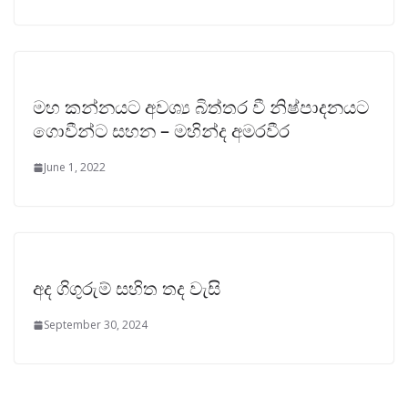
මහ කන්නයට අවශ්‍ය බිත්තර වී නිෂ්පාදනයට
ගොවීන්ට සහන – මහින්ද අමරවීර
June 1, 2022
අද ගිගුරුම් සහිත තද වැසි
September 30, 2024