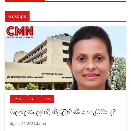
Gossips
GOSSIPS
LATEST
දේශීය
මලකුණ ලඟදි ගිජුලිහිණිය හැඬුවා ද?
June 26, 2025
cmn