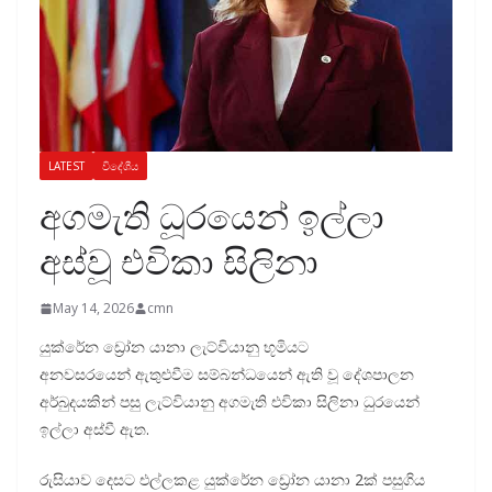
LATEST
විදේශීය
අගමැති ධූරයෙන් ඉල්ලා
අස්වූ එවිකා සිලිනා
May 14, 2026
cmn
යුක්රේන ඩ්‍රෝන යානා ලැට්වියානු භූමියට
අනවසරයෙන් ඇතුළුවීම සම්බන්ධයෙන් ඇති වූ දේශපාලන
අර්බුදයකින් පසු ලැට්වියානු අගමැති එවිකා සිලිනා ධුරයෙන්
ඉල්ලා අස්වී ඇත.
රුසියාව දෙසට එල්ලකළ යුක්රේන ඩ්‍රෝන යානා 2ක් පසුගිය