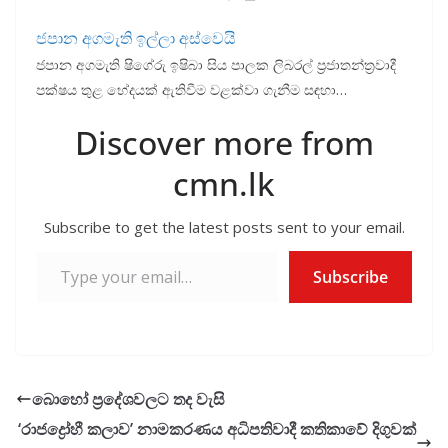
ජපාන අගමැති ඉල්ලා අස්වෙයි
ජපාන අගමැති ෂිගේරු ඉෂිබා සිය පාලක ලිබරල් ප්‍රජාතන්ත්‍රවාදී
පක්ෂය තුළ භේදයක් ඇතිවීම වළක්වා ගැනීම සඳහා…
Discover more from
cmn.lk
Subscribe to get the latest posts sent to your email.
Type your email…
Subscribe
බොහෝ ප්‍රදේශවලට තද වැසි
‘රාජද්‍රෝහී කලාව’ නාමකරණය අධිපතිවාදී කතිකාවේ දිගුවක්