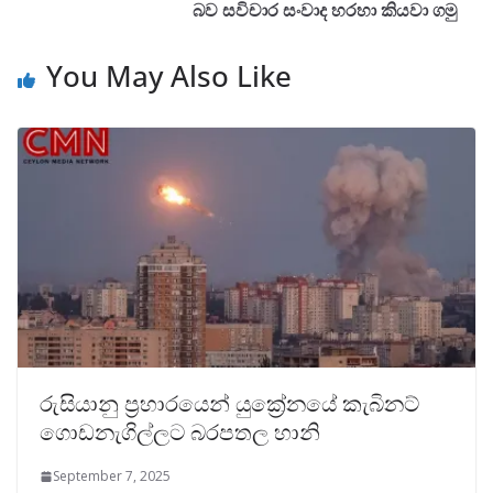
බව සවිචාර සංවාද හරහා කියවා ගමු
You May Also Like
රුසියානු ප්‍රහාරයෙන් යුක්‍රේනයේ කැබිනට්
ගොඩනැගිල්ලට බරපතල හානි
September 7, 2025