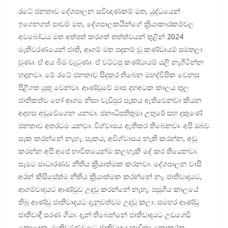
රටේ ජනතාව දේශපාලන සවිඥාණකම් මත, යුද්ධයෙන්
ඉගෙනගත් පාඩම් මත, දේශපාලකයින්ගේ ක්‍රියාකාරකම්වල
අවබෝධය මත අත්පත් කරගත් තත්ත්වයන් තුළින් 2024
මැතිවරණයෙන් ජාති, ආගම් මත පදනම් වූ කණ්ඩායම් සමතලා
වුණා. ඒ අය බිම වැටුණා. ඒ වට්ටපු කණ්ඩායම් යලි නැගිටින්න
හදනවා. මේ රටේ ජනතාව සිදුකර තිබෙන මහද්වීපික වෙනස
පිළිගත යුතු වෙනවා. ආණ්ඩුවේ මාස දහඅටක කාලය තුල
ජාතිකත්ව හෝ ආගම නිසා වැඩිපුර සැකය ඇතිවෙනවා කියන
අදහස අඩුවේගෙන යනවා. ජනාධිපතිතුමා උතුරේ සහ දකුණේ
ජනතාව අතරටම යනවා. විශ්වාසය ඇතිකර තිබෙනවා. අපි ඔබව
සැක කරන්නේ නැහැ. සැකය, අවිශ්වාසය නැති කරන්න, අඩු
කරන්න අපි අපේ භාවිතයෙන්ම කලහැකි දේ කර තියෙනවා.
සැමට සාධාරණව නීතිය ක්‍රියාත්මක කරනවා. දේශපාලන වාසි
අරන් කිසිසේත්ම නීතිය ක්‍රියාත්මක කරන්නේ නෑ. ජාතිවාදයට,
ආගම්වාදයට ආණ්ඩුව උදවු කරන්නේ නැහැ. පසුගිය කාලයේ
තිබූ ආණ්ඩු ජාතිවාදයට දැනුවත්වම උදවු කලා. සමහර ආණ්ඩු
ජාතිවාදී සරණ ගියා. දැන් තිබෙන්නේ ජාතිවාදයට උඩගෙඩි
නොදෙන, මැතිවරණවලට ජාතිවාදය භාවිතා නොකරන