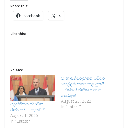
Share this:
Facebook
X
Like this:
Related
තානාපතිවරුන්ගේ ට්විටර්
සෙල්ලම නතර කළ යුතුයි
– එක්සත් ජාතික නිදහස්
පෙරමුණ
August 25, 2022
පලස්තීනය ස්වාධීන
In "Latest"
රාජ්‍යයක් – කැනඩාව
August 1, 2025
In "Latest"