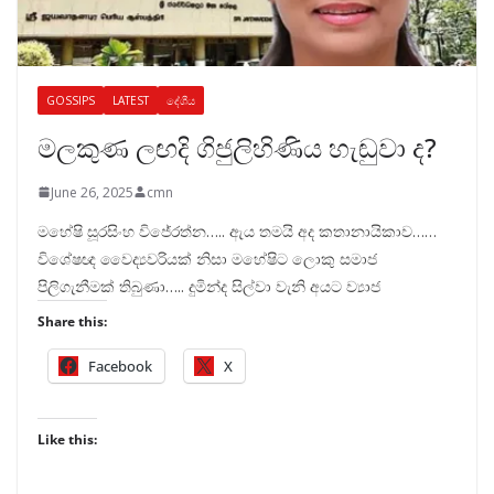
GOSSIPS
LATEST
දේශීය
මලකුණ ලඟදි ගිජුලිහිණිය හැඬුවා ද?
June 26, 2025
cmn
මහේෂි සූරසිංහ විජේරත්න….. ඇය තමයි අද කතානායිකාව……
විශේෂඥ වෛද්‍යවරියක් නිසා මහේෂිට ලොකු සමාජ
පිලිගැනීමක් තිබුණා….. දුමින්ද සිල්වා වැනි අයට ව්‍යාජ
Share this:
Facebook
X
Like this: