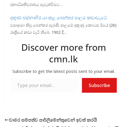
ජනාධිපතිවරණය පැවැත්වීමට…
දකුණ බස්නාහිර යා කළ බෙන්තර පාලම කඩාවැටේ
වසාදාමා තිබු බෙන්තර පැරණි පාලමේ දකුණු කොටස ඊයේ (26)
රාත්‍රියේ කඩා වැටී තිබේ. 1902 දී…
Discover more from
cmn.lk
Subscribe to get the latest posts sent to your email.
Type your email…
Subscribe
චාමර සම්පත්ව පාර්ලිමේන්තුවෙන් ඉවත් කරයි