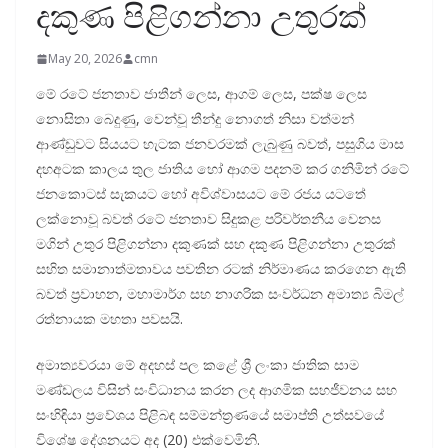
දකුණ පිළිගන්නා උතුරක්
May 20, 2026
cmn
මේ රටේ ජනතාව ජාතීන් ලෙස, ආගම් ලෙස, පක්ෂ ලෙස
නොසිතා බෙදුණු, වෙන්වූ තීන්දු නොගත් නිසා වත්මන්
ආණ්ඩුවට සියයට හැටක ජනවරමක් ලැබුණු බවත්, පසුගිය මාස
දහඅටක කාලය තුල ජාතිය හෝ ආගම පදනම් කර ගනිමින් රටේ
ජනකොටස් සැකයට හෝ අවිශ්වාසයට මේ රජය යටතේ
ලක්නොවූ බවත් රටේ ජනතාව සිදුකළ පරිවර්තනීය වෙනස
මගින් උතුර පිළිගන්නා දකුණක් සහ දකුණ පිළිගන්නා උතුරක්
සහිත සමානාත්මතාවය පවතින රටක් නිර්මාණය කරගෙන ඇති
බවත් ප්‍රවාහන, මහාමාර්ග සහ නාගරික සංවර්ධන අමාත්‍ය බිමල්
රත්නායක මහතා පවසයි.
අමාත්‍යවරයා මේ අදහස් පල කළේ ශ්‍රී ලංකා ජාතික සාම
මණ්ඩලය විසින් සංවිධානය කරන ලද ආගමික සහජීවනය සහ
සංහිඳියා ප්‍රවේශය පිළිබඳ සම්මන්ත්‍රණයේ සමාප්ති උත්සවයේ
විශේෂ දේශනයට අද (20) එක්වෙමිනි.