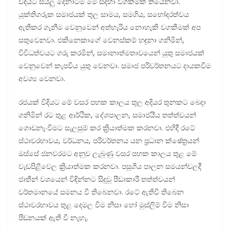
විදියට සියලු දෙනාටම මේ සදහා වගකීමක් තියෙනවා.
යුක්තිගරුක සමාජයක් තුල සාමය, සමගිය, සහෝදරත්වය
ඇතිකර ගැනීම වෙනුවෙන් අත්හැරිය නොහැකි වගකීමක් අප
සතුවෙනවා. එකිනෙකාගේ වෙනස්කම් හඳුනා ගනිමින්,
විවිධත්වයට ගරු කරමින්, සමානාත්මතාවයෙන් යුතු සමාජයක්
වෙනුවෙන් කැපවිය යුතු වෙනවා. සමාජ පරිවර්තනයට දායකවීම
අවශ්‍ය වෙනවා.
රජයක් විදියට මේ වසර පහක කාලය තුල අදියර තුනකට බෙදා
ගනිමින් රට තුළ ආර්ථික, දේශපාලන, සමාජයීය තත්ත්වයන්
ගොඩනැංවීමට සැලසුම් කර ක්‍රියාත්මක කරනවා. එහිදී රටේ
ස්ථාවරභාවය, වර්ධනය, පරිවර්තනය යන ප්‍රධාන ක්ෂේත්‍රයන්
ඔස්සේ ජනවරමට අනුව ලැබුණු වසර පහක කාලය තුළ මේ
වැඩපිළිවෙල ක්‍රියාත්මක කරනවා. පසුගිය පාලන සමයන්වලදී
ජාතීන් වශයෙන් විඳින්නට සිදුවූ පීඩාකාරී තත්ත්වයන්
වර්තමානයේ සමනය වී තිබෙනවා. රටේ ඇතිවී තිබෙන
ස්ථාවරභාවය තුළ දෙමල වීම නිසා හෝ මුස්ලිම් වීම නිසා
පීඩනයක් ඇති වී නැහැ.