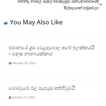
මහින්ද, නාමල්, බැසිල් මඩකලපුව බන්ධනාගාරයේදී
පිල්ලෙයාන් හමුවෙලා
You May Also Like
ජපානයේ ශ්‍රම වෙළදපොල අපේ ඉලක්කයයි
– මනූෂ නානායක්කාර
February 24, 2023
මොරටුවේ ජල සැපයුම අත්හිටුවයි
October 17, 2020