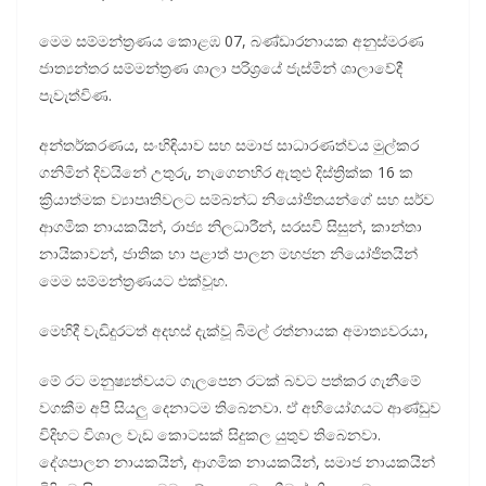
මෙම සම්මන්ත්‍රණය කොළඹ 07, බණ්ඩාරනායක අනුස්මරණ
ජාත්‍යන්තර සම්මන්ත්‍රණ ශාලා පරිශ්‍රයේ ජැස්මින් ශාලාවේදී
පැවැත්විණ.
අන්තර්කරණය, සංහිඳියාව සහ සමාජ සාධාරණත්වය මුල්කර
ගනිමින් දිවයිනේ උතුරු, නැගෙනහිර ඇතුළු දිස්ත්‍රික්ක 16 ක
ක්‍රියාත්මක ව්‍යාපෘතිවලට සම්බන්ධ නියෝජිතයන්ගේ සහ සර්ව
ආගමික නායකයින්, රාජ්‍ය නිලධාරීන්, සරසවි සිසුන්, කාන්තා
නායිකාවන්, ජාතික හා පළාත් පාලන මහජන නියෝජිතයින්
මෙම සම්මන්ත්‍රණයට එක්වූහ.
මෙහිදී වැඩිදුරටත් අදහස් දැක්වූ බිමල් රත්නායක අමාත්‍යවරයා,
මේ රට මනුෂ්‍යත්වයට ගැලපෙන රටක් බවට පත්කර ගැනීමේ
වගකීම අපි සියලු දෙනාටම තිබෙනවා. ඒ අභියෝගයට ආණ්ඩුව
විදිහට විශාල වැඩ කොටසක් සිදුකල යුතුව තිබෙනවා.
දේශපාලන නායකයින්, ආගමික නායකයින්, සමාජ නායකයින්