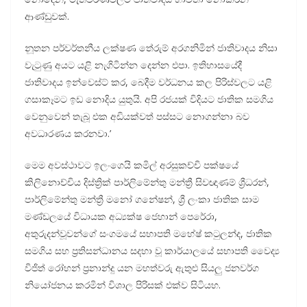
ආණ්ඩුවක්.
නූතන පර්වර්තනීය ලක්ෂණ තේරුම් අරගනිමින් ජාතිවාදය නිසා
වැටුණු අයට යළි නැගිටින්න දෙන්න එපා. ඉතිහාසයේදී
ජාතිවාදය ඉන්වෙස්ට් කර, බෙදීම වර්ධනය කල පිරිස්වලට යළි
ගසාකෑමට ඉඩ නොදිය යුතුයි. අපි රජයක් විදියට ජාතික සමගිය
වෙනුවෙන් තැබූ එක අඩියක්වත් පස්සට නොගන්නා බව
අවධාරණය කරනවා.’
මෙම අවස්ථාවට ඉලංගෙයි කමිල් අරසුකච්චි පක්ෂයේ
කිලිනොච්චිය දිස්ත්‍රික් පාර්ලිමේන්තු මන්ත්‍රී සිවඥාණම් ශ්‍රීධරන්,
පාර්ලිමේන්තු මන්ත්‍රී මනෝ ගනේෂන්, ශ්‍රී ලංකා ජාතික සාම
මණ්ඩලයේ විධායක අධ්‍යක්ෂ ජෙහාන් පෙරේරා,
අතුරුදන්වූවන්ගේ සංගමයේ සභාපති මහේෂ් කටුලන්ද, ජාතික
සමගිය සහ ප්‍රතිසන්ධානය සදහා වූ කාර්යාලයේ සභාපති වෛද්‍ය
විජිත් රෝහන් ප්‍රනාන්දු යන මහත්වරු ඇතුළු සියලු ජනවර්ග
නියෝජනය කරමින් විශාල පිරිසක් එක්ව සිටියහ.