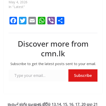
May 4, 2026
In "Latest"
F
T
E
W
Vi
S
ac
w
m
h
b
h
e
itt
ai
at
er
ar
b
er
l
s
e
Discover more from
o
A
cmn.lk
o
p
k
p
Subscribe to get the latest posts sent to your email.
Type your email…
Subscribe
තැපැල් ඡන්ද සළකුණු කිරීම 13,14, 15, 16, 17, 20 සහ 21