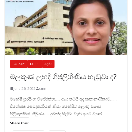
GOSSIPS
LATEST
දේශීය
මලකුණ ලඟදි ගිජුලිහිණිය හැඬුවා ද?
June 26, 2025
cmn
මහේෂි සූරසිංහ විජේරත්න….. ඇය තමයි අද කතානායිකාව……
විශේෂඥ වෛද්‍යවරියක් නිසා මහේෂිට ලොකු සමාජ
පිලිගැනීමක් තිබුණා….. දුමින්ද සිල්වා වැනි අයට ව්‍යාජ
Share this: