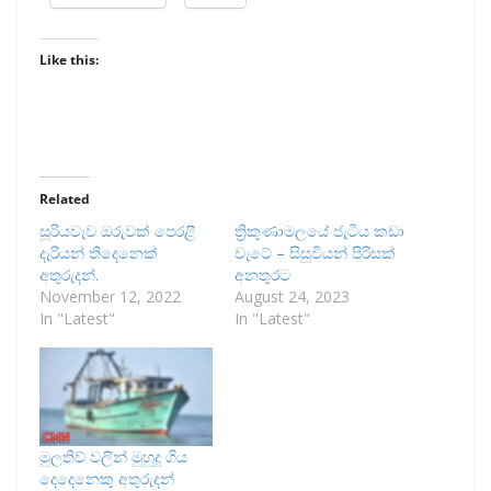
Like this:
Related
සූරියවැව ඔරුවක් පෙරළී
ත්‍රිකුණාමලයේ ජැටිය කඩා
දැරියන් තිදෙනෙක්
වැටේ – සිසුවියන් පිරිසක්
අතුරුදන්.
අනතුරට
November 12, 2022
August 24, 2023
In "Latest"
In "Latest"
මුලතිව් වලින් මුහුදු ගිය
දෙදෙනෙකු අතුරුදන්