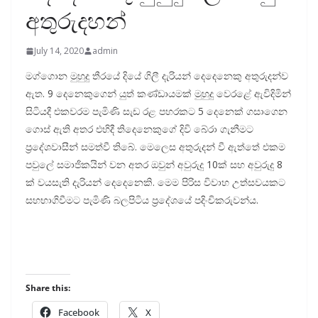
අතුරුදහන්
July 14, 2020
admin
මග්ගොන මුහුදු තීරයේ දියේ ගිලී දැරියන් දෙදෙනෙකු අතුරුදන්ව
ඇත. 9 දෙනෙකුගෙන් යුත් කණ්ඩායමක් මුහුදු වෙරළේ ඇවිදිමින්
සිටියදී එකවරම පැමිණි සැඩ රළ පහරකට 5 දෙනෙක් ගසාගෙන
ගොස් ඇති අතර එහිදී තිදෙනෙකුගේ දිවි බේරා ගැනීමට
ප්‍රදේශවාසීන් සමත්වී තිබේ. මෙලෙස අතුරුදන් වී ඇත්තේ එකම
පවුලේ සමාජිකයින් වන අතර ඔවුන් අවුරුදු 10ක් සහ අවුරුදු 8
ක් වයසැති දැරියන් දෙදෙනෙකි. මෙම පිරිස විවාහ උත්සවයකට
සහභාගිවීමට පැමිණි බලපිටිය ප්‍රදේශයේ පදිංචිකරුවන්ය.
Share this:
Facebook
X