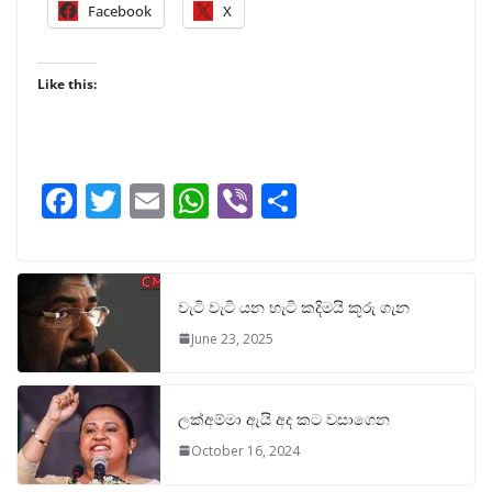
Facebook
X
Like this:
F
T
E
W
Vi
S
ac
w
m
h
b
h
e
itt
ai
at
er
ar
b
er
l
s
e
වැටි වැටි යන හැටි කදිමයි කූරු ගැන
o
A
June 23, 2025
o
p
k
p
ලක්අම්මා ඇයි අද කට වසාගෙන
October 16, 2024