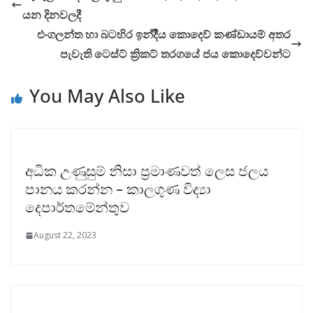
යන දිනවලදී
එංගලන්ත හා බටහිර ඉන්දීීය කොදෙව් කණ්ඩායම් අතර
පැවැති ටෙස්ට් ක්‍රිකට් තරගයේ ජය කොදෙව්වන්ට
You May Also Like
අධික උණුසුම් නිසා ප්‍රමාණවත් ලෙස ජලය
පානය කරන්න – කාලගුණ විද්‍යා
දෙපාර්තමේන්තුව
August 22, 2023