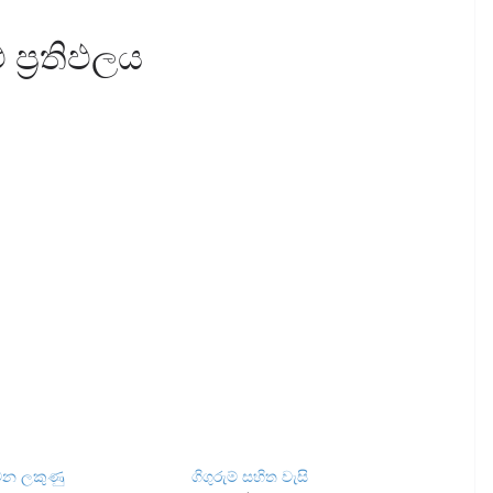
 ප්‍රතිඵලය
ුවන ලකුණු
ගිගුරුම් සහිත වැසි