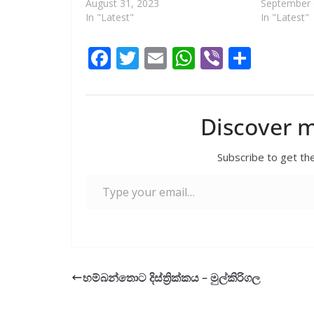
August 31, 2023
September 
In "Latest"
In "Latest"
F
T
E
W
Vi
S
ac
w
m
h
b
h
e
itt
ai
at
er
ar
b
er
l
s
e
Discover 
o
A
Subscribe to get the
o
p
Type your email…
k
p
හම්බන්තොට දිස්ත්‍රික්කය – මුල්කිරිගල