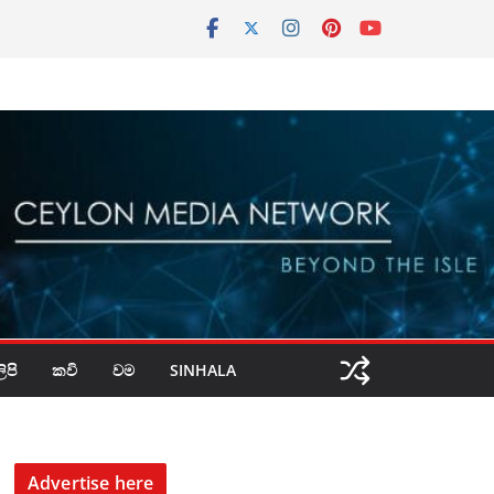
පි
කවි
වම
SINHALA
Advertise here