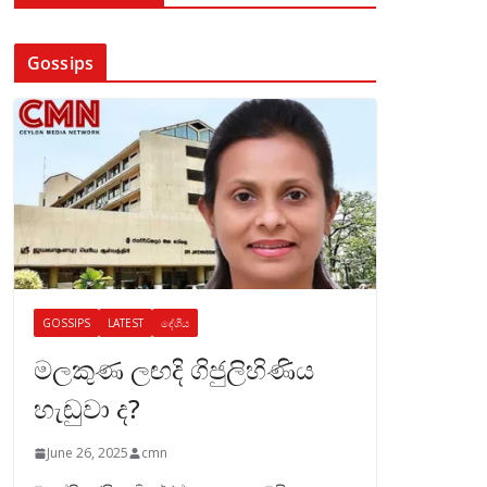
Gossips
GOSSIPS
LATEST
දේශීය
මලකුණ ලඟදි ගිජුලිහිණිය
හැඬුවා ද?
June 26, 2025
cmn