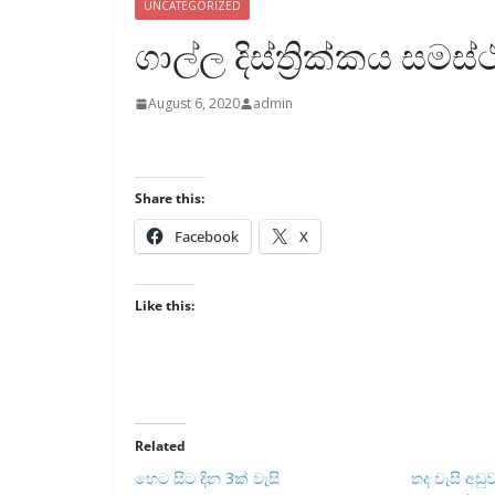
UNCATEGORIZED
ගාල්ල දිස්ත්‍රික්කය සමස්ථ
August 6, 2020
admin
Share this:
Facebook
X
Like this:
Related
හෙට සිට දින 3ක් වැසි
තද වැසි අඩ