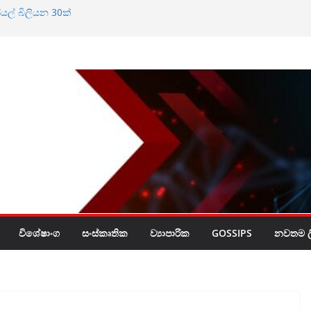
ියල් බිලියන 30ක්
්න බැහැ
විශේෂාංග
සංස්කෘතික
ව්‍යාපාරික
GOSSIPS
නවතම ලි