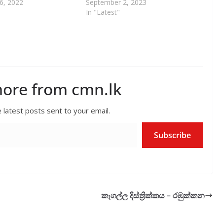
6, 2022
September 2, 2023
In "Latest"
more from cmn.lk
 latest posts sent to your email.
Subscribe
කෑගල්ල දිස්ත්‍රික්කය – රඹුක්කන